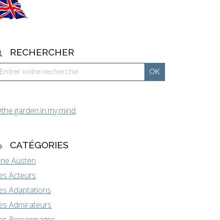
RECHERCHER
the.garden.in.my.mind
CATÉGORIES
ane Austen
es Acteurs
es Adaptations
es Admirateurs
es Personnages