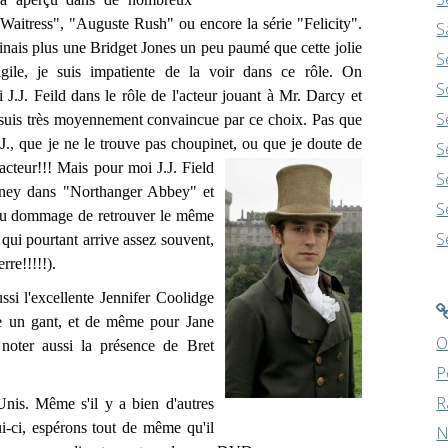
"Waitress", "Auguste Rush" ou encore la série "Felicity".
S
nais plus une Bridget Jones un peu paumé que cette jolie
S
fragile, je suis impatiente de la voir dans ce rôle. On
S
i J.J. Feild dans le rôle de l'acteur jouant à Mr. Darcy et
S
e suis très moyennement convaincue par ce choix. Pas que
.J., que je ne le trouve pas choupinet, ou
que je doute de
S
'acteur!!! Mais pour moi J.J. Field
S
lney dans "Northanger Abbey" et
S
eu dommage de retrouver le même
S
 qui pourtant arrive assez souvent,
rre!!!!!).
si l'excellente Jennifer Coolidge
mme un gant, et de même pour Jane
O
 noter aussi la présence de Bret
P
R
is. Même s'il y a bien d'autres
ui-ci, espérons tout de même qu'il
N