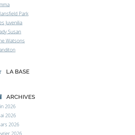
mma
ansfield Park
es Juvenilia
ady Susan
he Watsons
anditon
LA BASE
ARCHIVES
uin 2026
ai 2026
ars 2026
évrier 2026