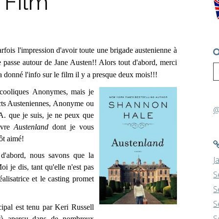
 Film
parfois l'impression d'avoir toute une brigade austenienne à
se passe autour de Jane Austen!! Alors tout d'abord, merci
'a donné l'info sur le film il y a presque deux mois!!!
cooliques
Anonymes, mais je
icts Austeniennes, Anonyme ou
@
.A. que je suis, je ne peux que
livre
Austenland
dont je vous
tôt aimé!
abord, nous savons que la
J
 je dis, tant qu'elle n'est pas
S
éalisatrice et le casting promet
S
S
pal est tenu par Keri Russell
S
jà aperçu dans de nombreux