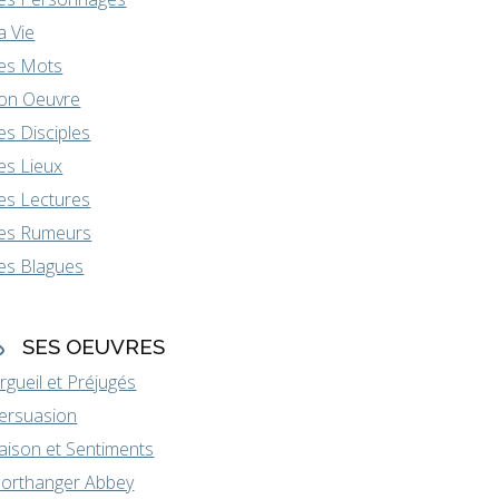
a Vie
es Mots
on Oeuvre
es Disciples
es Lieux
es Lectures
es Rumeurs
es Blagues
SES OEUVRES
rgueil et Préjugés
ersuasion
aison et Sentiments
orthanger Abbey