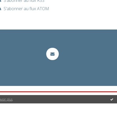
S'abonner au flux RSS
S'abonner au flux ATOM
avoir plus
.
it | Créez votre
blog
!