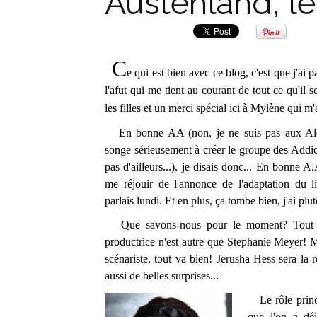
Austenland, le
C
e qui est bien avec ce blog, c'est que j'ai 
l'afut qui me tient au courant de tout ce qu'il 
les filles et un merci spécial ici à Mylène qui m
En bonne AA (non, je ne suis pas aux Al
songe sérieusement à créer le groupe des Add
pas d'ailleurs...), je disais donc... En bonne A
me réjouir de l'annonce de l'adaptation du 
parlais lundi. Et en plus, ça tombe bien, j'ai plu
Que savons-nous pour le moment? Tout d'
productrice n'est autre que Stephanie Meyer! Moi
scénariste, tout va bien! Jerusha Hess sera la r
aussi de belles surprises...
Le rôle princi
que l'on a dé