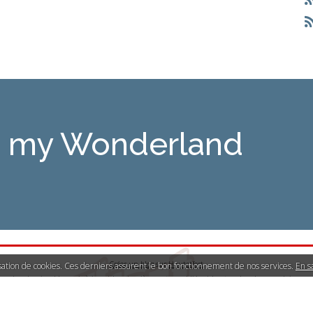
is my Wonderland
Créer un blog
sur
Hautetfort
lisation de cookies. Ces derniers assurent le bon fonctionnement de nos services.
En s
Les derniers blogs mis à jour
|
Les dernières notes publiées
|
Les tags les plus populaires
llicite
|
Mentions légales de ce blog
|
Hautetfort
est une marque déposée de la société talkSpir