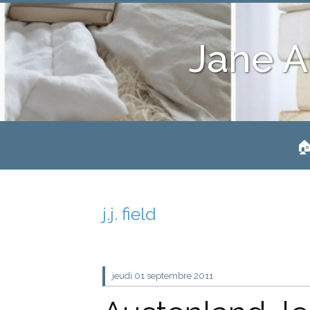
Jane A
🏠
j.j. field
jeudi 01
septembre 2011