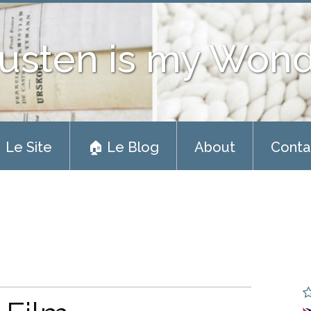
usten is my Won
 Le Site
🏠 Le Blog
About
Conta