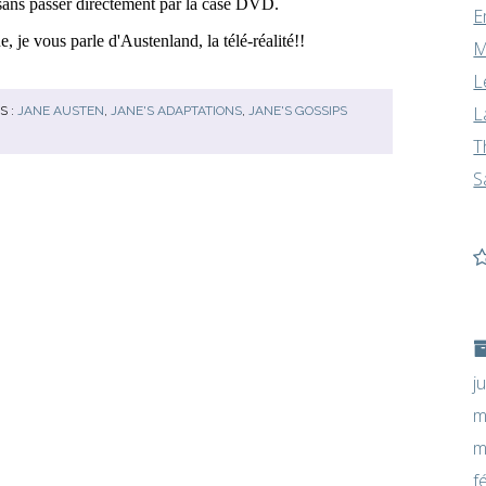
 sans passer directement par la case DVD.
E
 je vous parle d'Austenland, la télé-réalité!!
M
L
L
S :
JANE AUSTEN
,
JANE'S ADAPTATIONS
,
JANE'S GOSSIPS
T
S
j
m
m
f