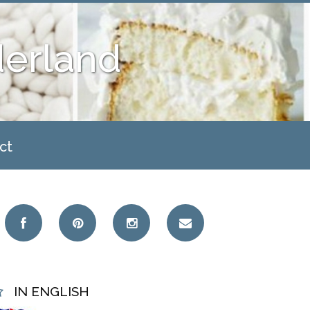
derland
ct
IN ENGLISH