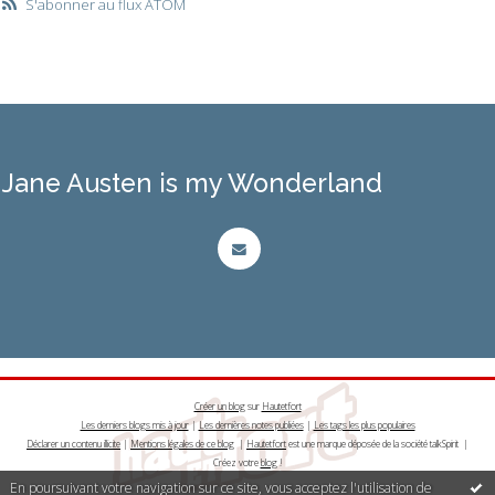
S'abonner au flux ATOM
Jane Austen is my Wonderland
Créer un blog
sur
Hautetfort
Les derniers blogs mis à jour
|
Les dernières notes publiées
|
Les tags les plus populaires
Déclarer un contenu illicite
|
Mentions légales de ce blog
|
Hautetfort
est une marque déposée de la société talkSpirit |
Créez votre
blog
!
En poursuivant votre navigation sur ce site, vous acceptez l'utilisation de