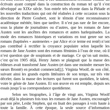
écrivain ayant compté dans la construction du roman tel qu’il s’est
développé au XIXe siècle. Son entrée très récente dans la Pléiade et
les nouvelles traductions qui ont été réalisées à cette occasion sous la
direction de Pierre Goubert, sont le témoin d’une reconnaissance
académique méritée, bien que tardive. Il n’est pas rare de lire encore,
sous la plume de journalistes ou d’autres, que les romans de Jane
Austen sont les ancêtres des romances et autres harlequinades. La
mode des romances historiques et variations en tout genre sur ses
romans (baptisées « austeneries » par Alice et ce terme est resté) n’ont
pas contribué à rectifier la croyance populaire selon laquelle les
romans de Jane Austen sont des romans féminins à l’eau de rose, où il
n’est question que de soupirants et de mariage. Ce qu’on sait moins,
c’est qu’en 1905 déjà, Henry James se plaignait que la masse des
éditeurs avait transformé Jane Austen (et dans une moindre mesure les
sœurs Brontë) en produit commercial
[1]
. Virginia Woolf, de son côté,
suivant ainsi les grands esprits littéraires de son temps, sur très vite
déceler, dans la masse des lectures qui furent son quotidien, le talent,
voire le génie de Jane Austen. Et son œuvre en est remplie, depuis ses
essais jusqu’à sa correspondance quotidienne.
Selon ses biographes, à l’âge de vingt ans, Virginia Woolf
avait déjà lu plusieurs fois tous les romans de Jane Austen, encouragée
par son père, Leslie Stephen, qui en lisait des passages à voix haute à
toute la famille. À cette époque, la seule source d’information