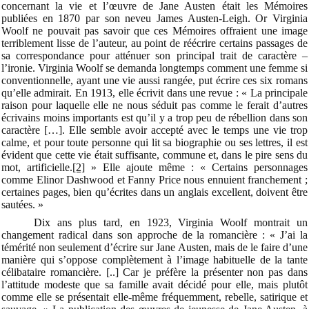
concernant la vie et l’œuvre de Jane Austen était les Mémoires
publiées en 1870 par son neveu James Austen-Leigh. Or Virginia
Woolf ne pouvait pas savoir que ces Mémoires offraient une image
terriblement lisse de l’auteur, au point de réécrire certains passages de
sa correspondance pour atténuer son principal trait de caractère –
l’ironie. Virginia Woolf se demanda longtemps comment une femme si
conventionnelle, ayant une vie aussi rangée, put écrire ces six romans
qu’elle admirait. En 1913, elle écrivit dans une revue : « La principale
raison pour laquelle elle ne nous séduit pas comme le ferait d’autres
écrivains moins importants est qu’il y a trop peu de rébellion dans son
caractère […]. Elle semble avoir accepté avec le temps une vie trop
calme, et pour toute personne qui lit sa biographie ou ses lettres, il est
évident que cette vie était suffisante, commune et, dans le pire sens du
mot, artificielle.
[2]
» Elle ajoute même : « Certains personnages
comme Elinor Dashwood et Fanny Price nous ennuient franchement ;
certaines pages, bien qu’écrites dans un anglais excellent, doivent être
sautées. »
Dix ans plus tard, en 1923, Virginia Woolf montrait un
changement radical dans son approche de la romancière : « J’ai la
témérité non seulement d’écrire sur Jane Austen, mais de le faire d’une
manière qui s’oppose complètement à l’image habituelle de la tante
célibataire romancière. [..] Car je préfère la présenter non pas dans
l’attitude modeste que sa famille avait décidé pour elle, mais plutôt
comme elle se présentait elle-même fréquemment, rebelle, satirique et