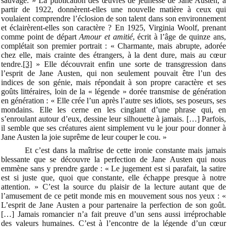
sauvage. » La publication des œuvres de jeunesse de Jane Austen, à
partir de 1922, donnèrent-elles une nouvelle matière à ceux qui
voulaient comprendre l’éclosion de son talent dans son environnement
et éclairèrent-elles son caractère ? En 1925, Virginia Woolf, prenant
comme point de départ
Amour et amitié
, écrit à l’âge de quinze ans,
complétait son premier portrait : « Charmante, mais abrupte, adorée
chez elle, mais crainte des étrangers, à la dent dure, mais au cœur
tendre.
[3]
» Elle découvrait enfin une sorte de transgression dans
l’esprit de Jane Austen, qui non seulement pouvait être l’un des
indices de son génie, mais répondait à son propre caractère et ses
goûts littéraires, loin de la « légende » dorée transmise de génération
en génération : « Elle crée l’un après l’autre ses idiots, ses poseurs, ses
mondains. Elle les cerne en les cinglant d’une phrase qui, en
s’enroulant autour d’eux, dessine leur silhouette à jamais. […] Parfois,
il semble que ses créatures aient simplement vu le jour pour donner à
Jane Austen la joie suprême de leur couper le cou. »
Et c’est dans la maîtrise de cette ironie constante mais jamais
blessante que se découvre la perfection de Jane Austen qui nous
emmène sans y prendre garde : « Le jugement est si parafait, la satire
est si juste que, quoi que constante, elle échappe presque à notre
attention. » C’est la source du plaisir de la lecture autant que de
l’amusement de ce petit monde mis en mouvement sous nos yeux : «
L’esprit de Jane Austen a pour partenaire la perfection de son goût.
[…] Jamais romancier n’a fait preuve d’un sens aussi irréprochable
des valeurs humaines. C’est à l’encontre de la légende d’un cœur