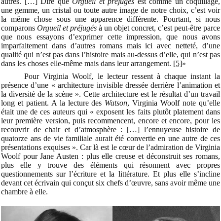
autres. […] Dire que
Orgueil et préjugés
est comme un coquillage,
une gemme, un cristal ou toute autre image de notre choix, c’est voir
la même chose sous une apparence différente. Pourtant, si nous
comparons
Orgueil et préjugés
à un objet concret, c’est peut-être parce
que nous essayons d’exprimer cette impression, que nous avons
imparfaitement dans d’autres romans mais ici avec netteté, d’une
qualité qui n’est pas dans l’histoire mais au-dessus d’elle, qui n’est pas
dans les choses elle-même mais dans leur arrangement.
[5]
»
Pour Virginia Woolf, le lecteur ressent à chaque instant la
présence d’une « architecture invisible dressée derrière l’animation et
la diversité de la scène ». Cette architecture est le résultat d’un travail
long et patient. A la lecture des
Watson
, Virginia Woolf note qu’elle
était une de ces auteurs qui « exposent les faits plutôt platement dans
leur première version, puis recommencent, encore et encore, pour les
recouvrir de chair et d’atmosphère : […] l’ennuyeuse histoire de
quatorze ans de vie familiale aurait été convertie en une autre de ces
présentations exquises ». Car là est le cœur de l’admiration de Virginia
Woolf pour Jane Austen : plus elle creuse et déconstruit ses romans,
plus elle y trouve des éléments qui résonnent avec propres
questionnements sur l’écriture et la littérature. Et plus elle s’incline
devant cet écrivain qui conçut six chefs d’œuvre, sans avoir même une
chambre à elle.