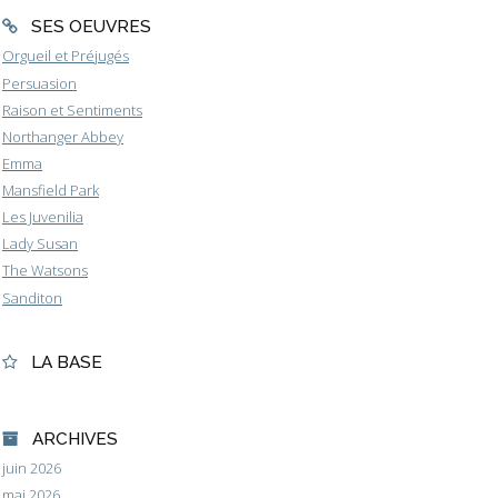
SES OEUVRES
Orgueil et Préjugés
Persuasion
Raison et Sentiments
Northanger Abbey
Emma
Mansfield Park
Les Juvenilia
Lady Susan
The Watsons
Sanditon
LA BASE
ARCHIVES
juin 2026
mai 2026