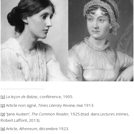
La leçon de Balzac
, conférence, 1905.
[1]
Article non signé,
Times Literary Review
, mai 1913.
[2]
“Jane Austen”,
The Common Reader
, 1925 (trad. dans
Lectures intimes
,
[3]
Robert Laffont, 2013).
Article,
Atheneum
, décembre 1923.
[4]