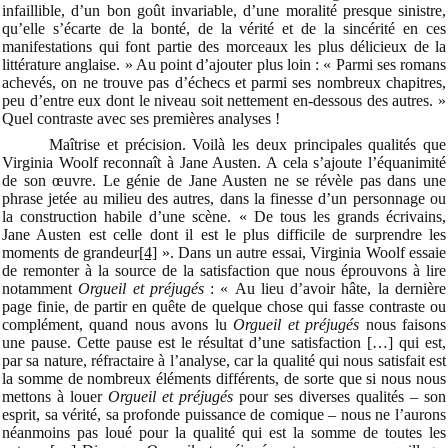
infaillible, d’un bon goût invariable, d’une moralité presque sinistre,
qu’elle s’écarte de la bonté, de la vérité et de la sincérité en ces
manifestations qui font partie des morceaux les plus délicieux de la
littérature anglaise. » Au point d’ajouter plus loin : « Parmi ses romans
achevés, on ne trouve pas d’échecs et parmi ses nombreux chapitres,
peu d’entre eux dont le niveau soit nettement en-dessous des autres. »
Quel contraste avec ses premières analyses !
Maîtrise et précision. Voilà les deux principales qualités que
Virginia Woolf reconnaît à Jane Austen. A cela s’ajoute l’équanimité
de son œuvre. Le génie de Jane Austen ne se révèle pas dans une
phrase jetée au milieu des autres, dans la finesse d’un personnage ou
la construction habile d’une scène. « De tous les grands écrivains,
Jane Austen est celle dont il est le plus difficile de surprendre les
moments de grandeur
[4]
». Dans un autre essai, Virginia Woolf essaie
de remonter à la source de la satisfaction que nous éprouvons à lire
notamment
Orgueil et préjugés
: « Au lieu d’avoir hâte, la dernière
page finie, de partir en quête de quelque chose qui fasse contraste ou
complément, quand nous avons lu
Orgueil et préjugés
nous faisons
une pause. Cette pause est le résultat d’une satisfaction […] qui est,
par sa nature, réfractaire à l’analyse, car la qualité qui nous satisfait est
la somme de nombreux éléments différents, de sorte que si nous nous
mettons à louer
Orgueil et préjugés
pour ses diverses qualités – son
esprit, sa vérité, sa profonde puissance de comique – nous ne l’aurons
néanmoins pas loué pour la qualité qui est la somme de toutes les