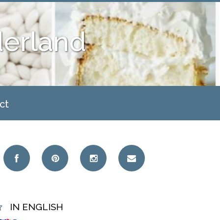
derland
ct
IN ENGLISH