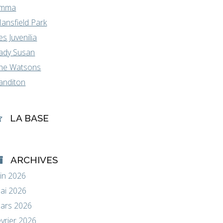
mma
ansfield Park
es Juvenilia
ady Susan
he Watsons
anditon
LA BASE
ARCHIVES
uin 2026
ai 2026
ars 2026
évrier 2026