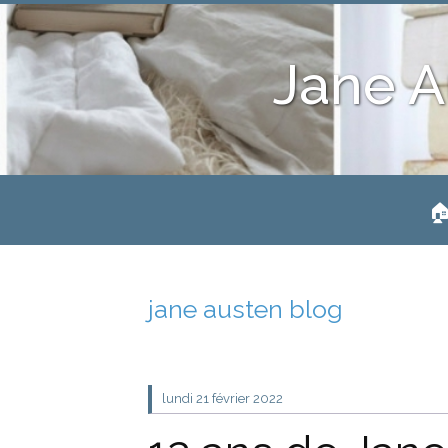
Jane A
🏠
jane austen blog
lundi 21
février 2022