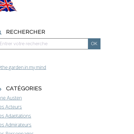
RECHERCHER
the.garden.in.my.mind
CATÉGORIES
ane Austen
es Acteurs
es Adaptations
es Admirateurs
es Personnages