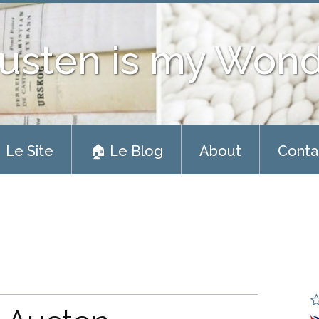
usten is my Won
 Le Site
🏠 Le Blog
About
Conta