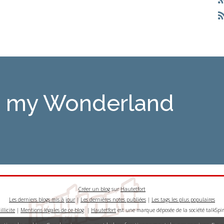
is my Wonderland
Créer un blog
sur
Hautetfort
Les derniers blogs mis à jour
|
Les dernières notes publiées
|
Les tags les plus populaires
llicite
|
Mentions légales de ce blog
|
Hautetfort
est une marque déposée de la société talkSpir