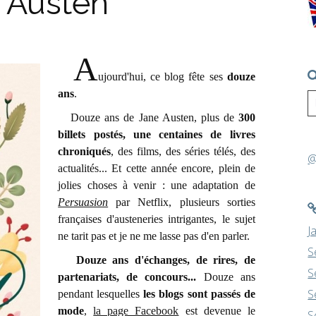
e Austen
A
ujourd'hui, ce blog fête ses
douze
ans
.
Douze ans de Jane Austen, plus de
300
billets postés, une centaines de livres
chroniqués
, des films, des séries télés, des
@
actualités... Et cette année encore, plein de
jolies choses à venir : une adaptation de
Persuasion
par Netflix, plusieurs sorties
françaises d'austeneries intrigantes, le sujet
J
ne tarit pas et je ne me lasse pas d'en parler.
S
Douze ans d'échanges, de rires, de
S
partenariats, de concours...
Douze ans
S
pendant lesquelles
les blogs sont passés de
mode
,
la page Facebook
est devenue le
S