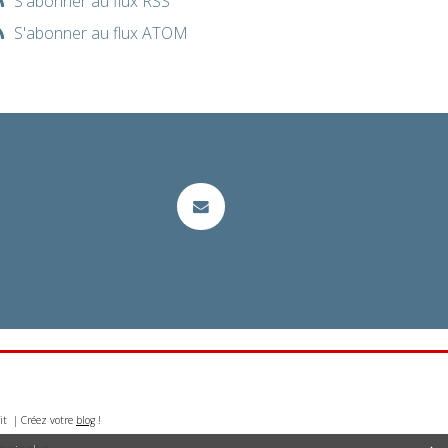
S'abonner au flux RSS
S'abonner au flux ATOM
it | Créez votre
blog
!