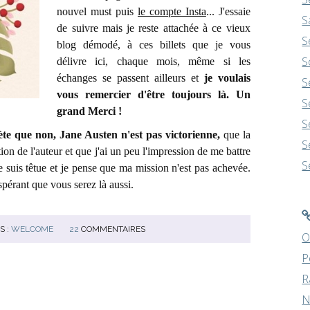
nouvel must puis
le compte Insta
... J'essaie
S
de suivre mais je reste attachée à ce vieux
S
blog démodé, à ces billets que je vous
S
délivre ici, chaque mois, même si les
échanges se passent ailleurs et
je voulais
S
vous remercier d'être toujours là. Un
S
grand Merci !
S
ète que non, Jane Austen n'est pas victorienne,
que la
S
ion de l'auteur et que j'ai un peu l'impression de me battre
S
e suis têtue et je pense que ma mission n'est pas achevée.
spérant que vous serez là aussi.
S :
WELCOME
22
COMMENTAIRES
O
P
R
N