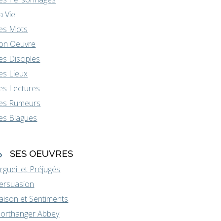
a Vie
es Mots
on Oeuvre
es Disciples
es Lieux
es Lectures
es Rumeurs
es Blagues
SES OEUVRES
rgueil et Préjugés
ersuasion
aison et Sentiments
orthanger Abbey