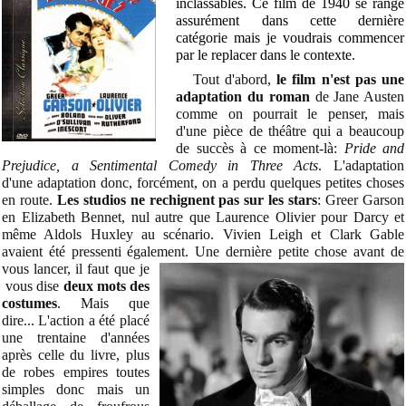
inclassables. Ce film de 1940 se range
assurément dans cette dernière
catégorie mais je voudrais commencer
par le replacer dans le contexte.
Tout d'abord,
le film n'est pas une
adaptation du roman
de Jane Austen
comme on
pourrait le penser, mais
d'une pièce de théâtre qui a beaucoup
de succès à ce moment-là:
Pride and
Prejudice, a Sentimental Comedy in Three Acts
. L'adaptation
d'une adaptation donc, forcément, on a perdu quelques petites choses
en route.
Les studios ne rechignent pas sur les stars
: Greer Garson
en Elizabeth Bennet, nul autre que Laurence Olivier pour Darcy et
même Aldols Huxley au scénario. Vivien Leigh et Clark Gable
avaient été pressenti également. Une dernière petite chose avant de
vous lancer, il faut que je
vous dise
deux mots des
costumes
. Mais que
dire... L'action a été placé
une trentaine d'années
après celle du livre, plus
de robes empires toutes
simples donc mais un