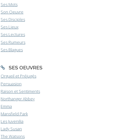
Ses Mots
Son Oeuvre
Ses Disciples
Ses Lieux
Ses Lectures
Ses Rumeurs
Ses Blagues
SES OEUVRES
Orgueil et Préjugés
Persuasion
Raison et Sentiments
Northanger Abbey
Emma
Mansfield Park
Les Juvenilia
Lady Susan
The Watsons