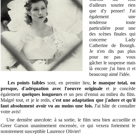
d'ailleurs sourire rien
que d'y penser! J'ai
également une
tendresse toute
particulière pour une
des scènes finales qui
concerne Lady
Catherine de Bourgh.
Je n'en dis pas plus
pour ne pas vous
gâcher le suspense mais
là encore j'ai bien ri et
beaucoup aimé l'idée.
Les points faibles
sont, en premier lieu,
le manque total, ou
presque, d'adéquation avec l'oeuvre originale
et je concède
également
quelques longueurs
et un peu d'ennui au milieu du film.
Malgré tout, et je le redis,
c'est une adaptation que j'adore et qu'il
faut absolument avoir vu au moins une fois.
J'ai hâte de connaître
votre avis!
Une dernière anecdote: à sa sortie, le film sera bien accueillie et
Greer Garson unanimement encensée, ce qui vexera fortement le
notoirement susceptible Laurence Olivier!