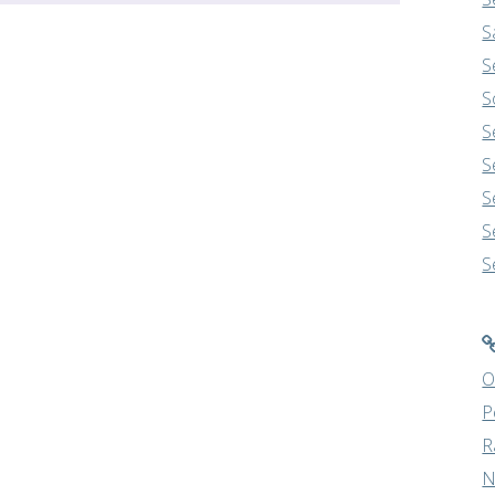
S
S
S
S
S
S
S
S
O
P
R
N