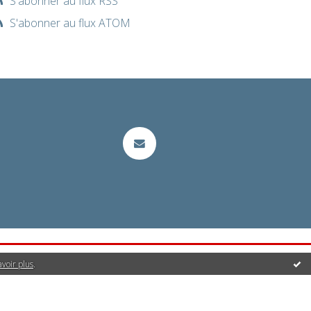
S'abonner au flux RSS
S'abonner au flux ATOM
avoir plus
.
it | Créez votre
blog
!