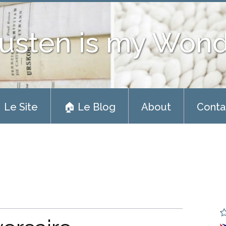
usten is my Won
 Le Site
🏠 Le Blog
About
Conta