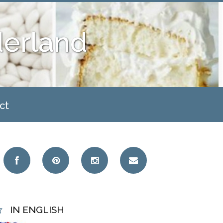
derland
ct
IN ENGLISH