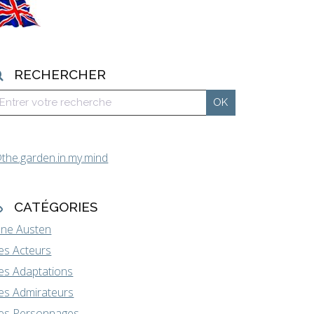
RECHERCHER
the.garden.in.my.mind
CATÉGORIES
ane Austen
es Acteurs
es Adaptations
es Admirateurs
es Personnages