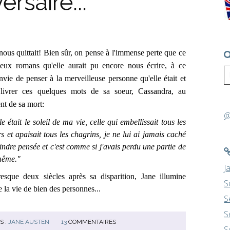
ersaire...
ous quittait! Bien sûr, on pense à l'immense perte que ce
leux romans qu'elle aurait pu encore nous écrire, à ce
nvie de penser à la merveilleuse personne qu'elle était et
livrer ces quelques mots
de sa soeur, Cassandra, au
t de sa mort:
@
était le soleil de ma vie, celle qui embellissait tous les
rs et apaisait tous les chagrins, je ne lui ai jamais caché
indre pensée et c'est comme si j'avais perdu une partie de
même."
J
ue deux siècles après sa disparition, Jane illumine
S
 la vie de bien des personnes...
S
S
S :
JANE AUSTEN
13
COMMENTAIRES
S