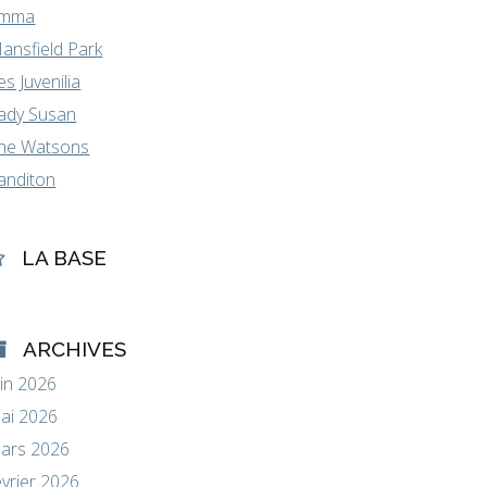
mma
ansfield Park
es Juvenilia
ady Susan
he Watsons
anditon
LA BASE
ARCHIVES
uin 2026
ai 2026
ars 2026
évrier 2026