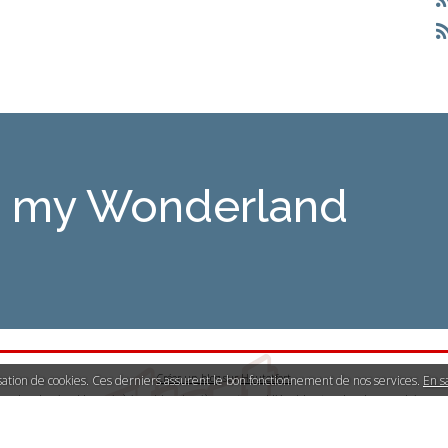
is my Wonderland
Créer un blog
sur
Hautetfort
lisation de cookies. Ces derniers assurent le bon fonctionnement de nos services.
En s
Les derniers blogs mis à jour
|
Les dernières notes publiées
|
Les tags les plus populaires
llicite
|
Mentions légales de ce blog
|
Hautetfort
est une marque déposée de la société talkSpir