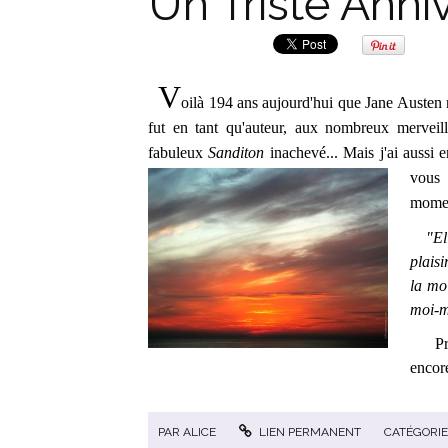
Un Triste Anniv
V
oilà 194 ans aujourd'hui que Jane Austen n
fut en tant qu'auteur, aux nombreux merveil
fabuleux
Sanditon
inachevé... Mais j'ai aussi e
vous 
momen
"Elle 
plaisi
la mo
moi-
Presq
encore
PAR
ALICE
LIEN PERMANENT
CATÉGORIE