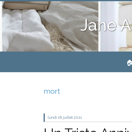
Jane A
🏠
mort
lundi 18
juillet 2011