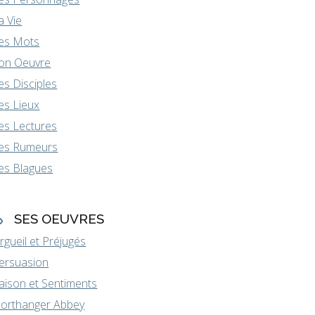
a Vie
es Mots
on Oeuvre
es Disciples
es Lieux
es Lectures
es Rumeurs
es Blagues
SES OEUVRES
rgueil et Préjugés
ersuasion
aison et Sentiments
orthanger Abbey