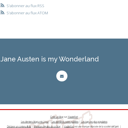
S'abonner au flux RSS
S'abonner au flux ATOM
Jane Austen is my Wonderland
Créer un blog
sur
Hautetfort
Les derniers blogs mis à jour
|
Les dernières notes publiées
|
Les tags les plus populaires
Déclarer un contenu illicite
|
Mentions légales de ce blog
|
Hautetfort
est une marque déposée de la société talkSpirit |