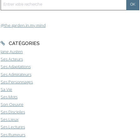
@the.garden.in.my.mind
CATÉGORIES
Jane Austen
Ses Acteurs
Ses Adaptations
Ses Admirateurs
Ses Personnages
Sa Vie
Ses Mots
Son Oeuvre
Ses Disciples
Ses Lieux
Ses Lectures
Ses Rumeurs