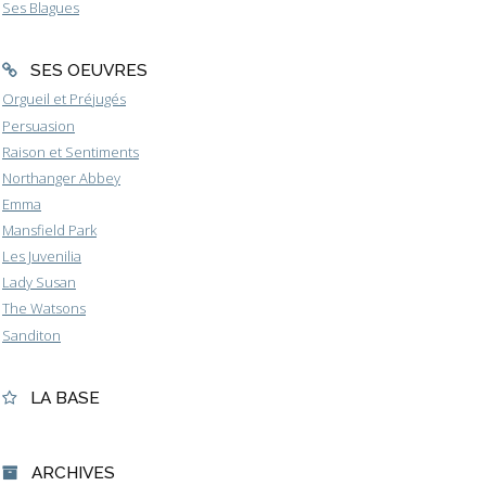
Ses Blagues
SES OEUVRES
Orgueil et Préjugés
Persuasion
Raison et Sentiments
Northanger Abbey
Emma
Mansfield Park
Les Juvenilia
Lady Susan
The Watsons
Sanditon
LA BASE
ARCHIVES