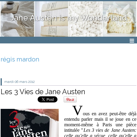
Jane Austen is my Wonderland
régis mardon
mardi 06
mars 2012
Les 3 Vies de Jane Austen
V
ous en avez peut-être déjà
entendu parler mais il se joue en ce
moment-même à Paris une pièce
intitulée "
Les 3 vies de Jane Austen:
celle qu’elle a vécue, celle qu’elle a