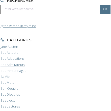
RECHERCHER
@the.garden.in.my.mind
CATÉGORIES
Jane Austen
Ses Acteurs
Ses Adaptations
Ses Admirateurs
Ses Personnages
Sa Vie
Ses Mots
Son Oeuvre
Ses Disciples
Ses Lieux
Ses Lectures