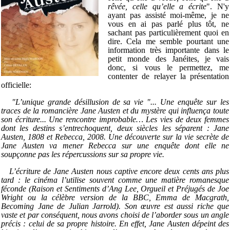
rêvée, celle qu’elle a écrite
". N'y
ayant pas assisté moi-même, je ne
vous en ai pas parlé plus tôt, ne
sachant pas particulièrement quoi en
dire. Cela me semble pourtant une
information très importante dans le
petit monde des Janéites, je vais
donc, si vous le permettez, me
contenter de relayer la présentation
officielle:
"L’unique grande désillusion de sa vie "... Une enquête sur les
traces de la romancière Jane Austen et du mystère qui influença toute
son écriture...
Une rencontre improbable… Les vies de deux femmes
dont les destins s’entrechoquent, deux siècles les séparent : Jane
Austen, 1808 et Rebecca, 2008. Une découverte sur la vie secrète de
Jane Austen va mener Rebecca sur une enquête dont elle ne
soupçonne pas les répercussions sur sa propre vie.
L’écriture de Jane Austen nous captive encore deux cents ans plus
tard : le cinéma l’utilise souvent comme une matière romanesque
féconde (Raison et Sentiments d’Ang Lee, Orgueil et Préjugés de Joe
Wright ou la célèbre version de la BBC, Emma de Macgrath,
Becoming Jane de Julian Jarrold).
Son œuvre est aussi riche que
vaste et par conséquent, nous avons choisi de l’aborder sous un angle
précis : celui de sa propre histoire. En effet, Jane Austen dépeint des