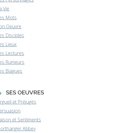
a Vie
es Mots
on Oeuvre
es Disciples
es Lieux
es Lectures
es Rumeurs
es Blagues
SES OEUVRES
rgueil et Préjugés
ersuasion
aison et Sentiments
orthanger Abbey