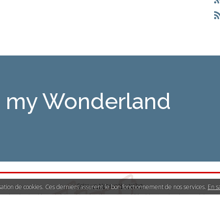
is my Wonderland
Créer un blog
sur
Hautetfort
lisation de cookies. Ces derniers assurent le bon fonctionnement de nos services.
En s
Les derniers blogs mis à jour
|
Les dernières notes publiées
|
Les tags les plus populaires
llicite
|
Mentions légales de ce blog
|
Hautetfort
est une marque déposée de la société talkSpir