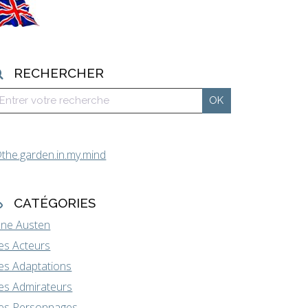
RECHERCHER
the.garden.in.my.mind
CATÉGORIES
ane Austen
es Acteurs
es Adaptations
es Admirateurs
es Personnages