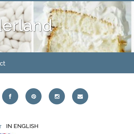
derland
ct
IN ENGLISH