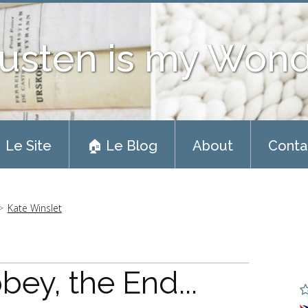
usten is my Won
 Le Site
🏠 Le Blog
About
Conta
Kate Winslet
ey, the End...