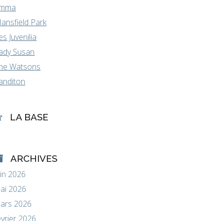
mma
ansfield Park
es Juvenilia
ady Susan
he Watsons
anditon
LA BASE
ARCHIVES
uin 2026
ai 2026
ars 2026
évrier 2026