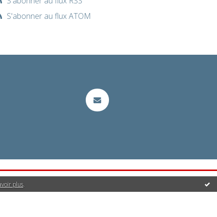
S'abonner au flux RSS
S'abonner au flux ATOM
avoir plus
.
it | Créez votre
blog
!