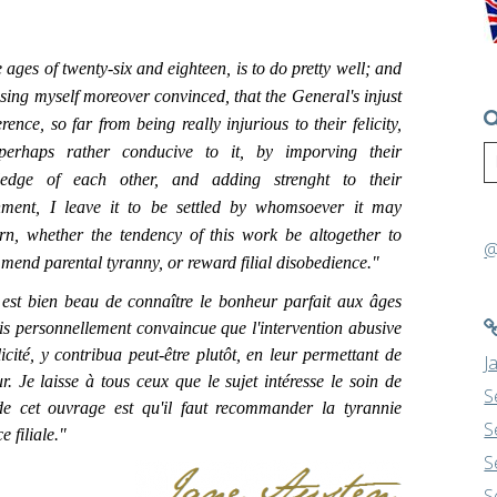
e ages of twenty-six and eighteen, is to do
pretty well; and
ssing myself moreover convinced, that the General's injust
erence, so far from being really injurious to their felicity,
erhaps rather conducive to it, by imporving their
ledge of each other, and adding strenght to their
hment, I leave it to be settled by whomsoever it may
rn, whether the tendency of this work be altogether to
@
mend parental tyranny, or reward filial disobedience."
st bien beau de connaître le bonheur parfait aux âges
suis personnellement convaincue que l'intervention abusive
icité, y contribua peut-être plutôt, en leur permettant de
J
. Je laisse à tous ceux que le sujet intéresse le soin de
S
 de cet ouvrage est qu'il faut recommander la tyrannie
S
 filiale."
S
S