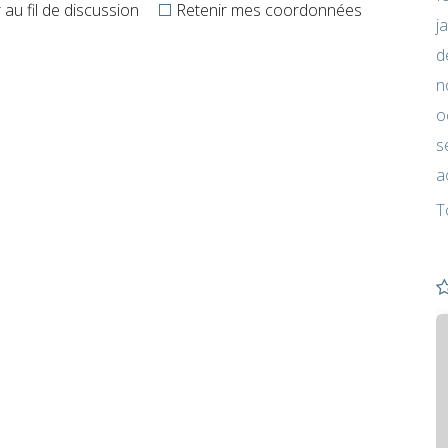
au fil de discussion
Retenir mes coordonnées
j
d
n
o
s
a
T