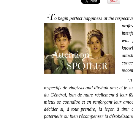
T
"
o begin perfect happiness at the respectiv
profe
interf
was p
know
attac
conce
recom
"Il e
respectifs de vingt-six and dix-huit ans; et je 
du Général, loin de nuire réellement à leur fél
mieux se connaître et en renforçant leur amour
décider si, à tout prendre, la leçon à tirer
paternelle ou bien récompenser la désobéissance