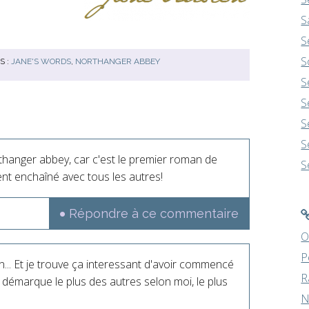
S
S
S
S :
JANE'S WORDS
,
NORTHANGER ABBEY
S
S
S
S
rthanger abbey, car c'est le premier roman de
S
ment enchaîné avec tous les autres!
Répondre à ce commentaire
O
P
... Et je trouve ça interessant d'avoir commencé
R
se démarque le plus des autres selon moi, le plus
N