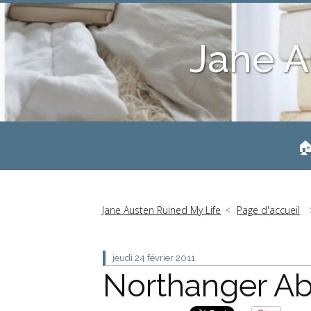
Jane A
🏠
Jane Austen Ruined My Life
Page d'accueil
jeudi 24
février 2011
Northanger Abb