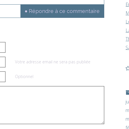
E
Répondre à ce commentaire
M
L
L
T
S
Votre adresse email ne sera pas publiée
Optionnel
j
m
m
f