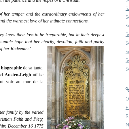
th the patience and the hopes of a Christian.
S
 of her temper and the extraordinary endowments of her
S
and the warmest love of her intimate connections.
S
S
they know their loss to be irreparable, but in their deepest
humble hope that her charity, devotion, faith and purity
S
of her Redeemer.'
S
S
a biographie
de sa tante,
S
d Austen-Leigh
utilise
ut voir au mur de la
O
P
er family by the varied
R
istian Faith and Piety,
N
shire December 16 1775