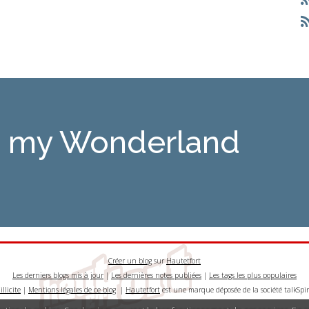
is my Wonderland
Créer un blog
sur
Hautetfort
Les derniers blogs mis à jour
|
Les dernières notes publiées
|
Les tags les plus populaires
llicite
|
Mentions légales de ce blog
|
Hautetfort
est une marque déposée de la société talkSpir