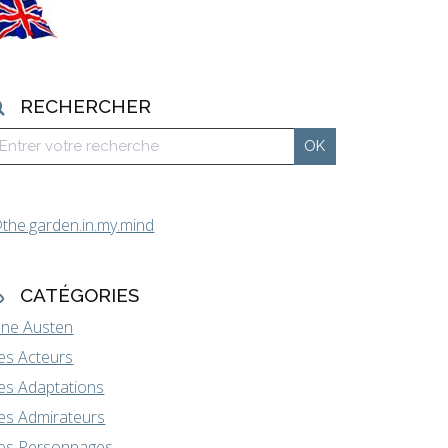
RECHERCHER
the.garden.in.my.mind
CATÉGORIES
ane Austen
es Acteurs
es Adaptations
es Admirateurs
es Personnages