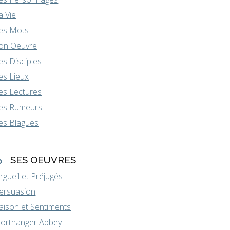
a Vie
es Mots
on Oeuvre
es Disciples
es Lieux
es Lectures
es Rumeurs
es Blagues
SES OEUVRES
rgueil et Préjugés
ersuasion
aison et Sentiments
orthanger Abbey