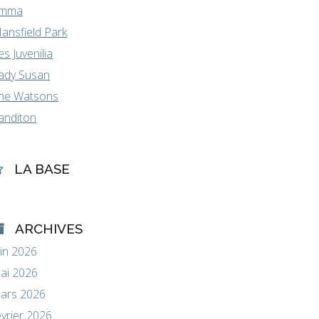
mma
ansfield Park
es Juvenilia
ady Susan
he Watsons
anditon
LA BASE
ARCHIVES
uin 2026
ai 2026
ars 2026
évrier 2026