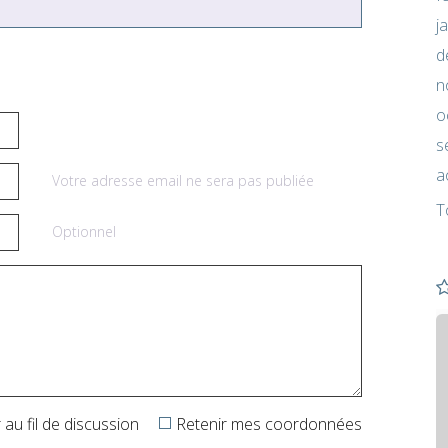
j
d
n
o
s
a
Votre adresse email ne sera pas publiée
T
Optionnel
au fil de discussion
Retenir mes coordonnées