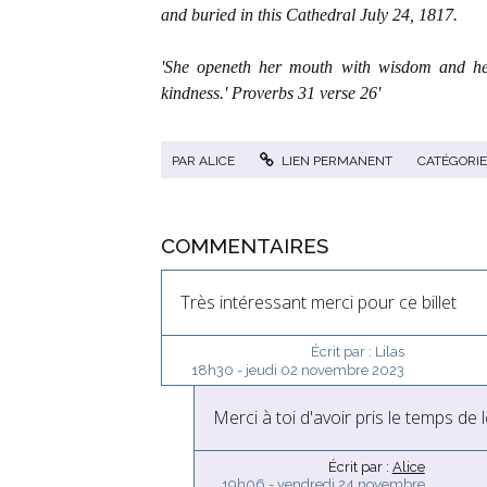
and buried in this Cathedral July 24, 1817.
'She openeth her mouth with wisdom and he
kindness.' Proverbs 31 verse 26'
PAR
ALICE
LIEN PERMANENT
CATÉGORIE
COMMENTAIRES
Très intéressant merci pour ce billet
Écrit par :
Lilas
18h30
-
jeudi 02
novembre 2023
Merci à toi d'avoir pris le temps de 
Écrit par :
Alice
19h06
-
vendredi 24
novembre