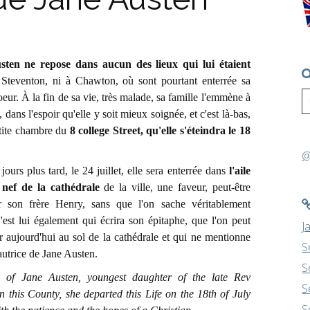
sten ne repose dans aucun des lieux qui lui étaient
 Steventon, ni à Chawton, où sont pourtant enterrée sa
oeur. À la fin de sa vie, très malade, sa famille l'emmène à
, dans l'espoir qu'elle y soit mieux soignée, et c'est là-bas,
tite chambre du
8 college Street, qu'elle s'éteindra le 18
.
@
rs plus tard, le 24 juillet, elle sera enterrée dans
l'aile
 nef de la cathédrale
de la ville, une faveur, peut-être
r son frère Henry, sans que l'on sache véritablement
est lui également qui écrira son épitaphe, que l'on peut
J
r aujourd'hui au sol de la cathédrale et qui ne mentionne
S
'autrice de Jane Austen.
S
 of Jane Austen, youngest daughter of the late Rev
S
 this County, she departed this Life on the 18th of July
S