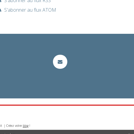
S'abonner au flux RSS
S'abonner au flux ATOM
it | Créez votre
blog
!