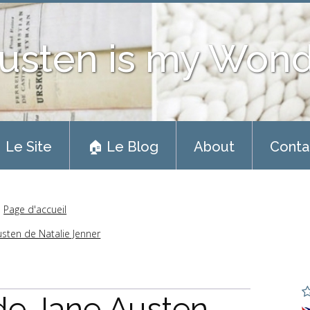
usten is my Won
 Le Site
🏠 Le Blog
About
Conta
Page d'accueil
usten de Natalie Jenner
de Jane Austen