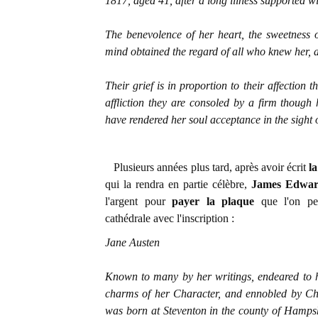
1817, aged 41, after a long illness supported wi
The benevolence of her heart, the sweetness
mind obtained the regard of all who knew her, 
Their grief is in proportion to their affection 
affliction they are consoled by a firm though 
have rendered her soul acceptance in the sight 
Plusieurs années plus tard, après avoir écrit
l
qui la rendra en partie célèbre,
James Edwar
l'argent pour
payer la plaque
que l'on pe
cathédrale avec l'inscription :
Jane Austen
Known to many by her writings, endeared to h
charms of her Character, and ennobled by Chr
was born at Steventon in the county of Hamp