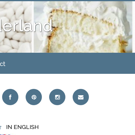
derland
ct
IN ENGLISH