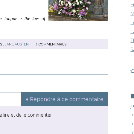
E
M
r tongue is the law of
L
L
T
S :
JANE AUSTEN
2
COMMENTAIRES
S
Répondre à ce commentaire
j
m
le lire et de le commenter
m
f