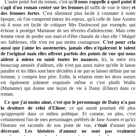
L'autre point fort du roman, c'est qu'
il nous rappelle à quel point il
s'agit d'un roman centré sur les femmes (
il suffit de voir le titre)
et
des femmes fortes
. C'est sûrement plus facile à constater à notre
époque, où l'on comprend mieux les enjeux, qu'à celle de Jane Austen
où il nous est facile de critiquer Mrs Dashwood par exemple, qui
échoue à protéger Marianne de ses rêveries d'adolescente. Mais cette
femme vient de perdre son mari et d'être chassée de chez elle ! Malgré
ses faiblesses, elle n'en est pas moins courageuse.
C'est pour cela
aussi que j'aime les austeneries, jamais elles n'égaleront le talent
de l'original mais elles offrent parfois des points de vue qui nous
aident à mieux en saisir toutes les nuances.
Ici, la mère m'a
beaucoup amusée d'ailleurs, elle n'est pas aussi naïve qu'elle le laisse
paraître et les filles sont bien décidées à ne pas se laisser définir par un
homme, y compris leur père. Enfin, la relation entre les deux soeurs
est également joliment esquissée même si c'est plutôt Wallis
(Marianne) qui donne une leçon de vie à Daisy (Elinor) dans ce
roman.
Ce que j'ai moins aimé, c'est que le personnage de Daisy n'a pas
la droiture de celui d'Elinor
, ce qui aurait pourtant été plus
qu'approprié dans ce milieu politique. Et comme, en plus, c'est
certainement l'un de mes personnages préférés de Jane Austen et qu'ici
l'histoire est racontée de son point de vue,
c'était
d'autant plus
décevant
.
Les histoires d'amour ne sont pas vraiment