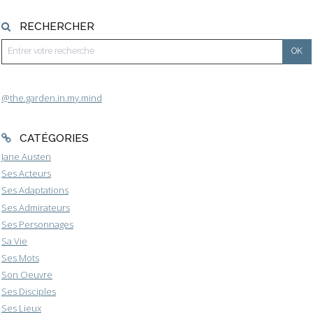
RECHERCHER
@the.garden.in.my.mind
CATÉGORIES
Jane Austen
Ses Acteurs
Ses Adaptations
Ses Admirateurs
Ses Personnages
Sa Vie
Ses Mots
Son Oeuvre
Ses Disciples
Ses Lieux