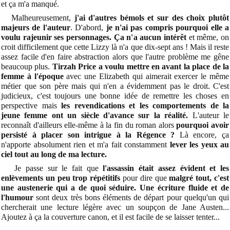
et ça m'a manqué.
Malheureusement,
j'ai d'autres bémols et sur des choix plutôt
majeurs de l'auteur
. D'abord,
je n'ai pas compris pourquoi elle a
voulu rajeunir ses personnages. Ça n'a aucun intérêt
et même, on
croit difficilement que cette Lizzy là n'a que dix-sept ans ! Mais il reste
assez facile d'en faire abstraction alors que l'autre problème me gêne
beaucoup plus.
Tirzah Price a voulu mettre en avant la place de la
femme à l'époque
avec une Elizabeth qui aimerait exercer le même
métier que son père mais qui n'en a évidemment pas le droit. C'est
judicieux, c'est toujours une bonne idée de remettre les choses en
perspective mais
les revendications et les comportements de la
jeune femme ont un siècle d'avance sur la réalité.
L'auteur le
reconnaît d'ailleurs elle-même à la fin du roman alors
pourquoi avoir
persisté à placer son intrigue à la Régence ?
Là encore, ça
n'apporte absolument rien et m'a fait constamment
lever les yeux au
ciel tout au long de ma lecture.
Je passe sur le fait que
l'assassin était assez évident et les
enlèvements un peu trop répétitifs
pour dire que
malgré tout, c'est
une austenerie qui a de quoi séduire. Une écriture fluide et de
l'humour
sont deux très bons éléments de départ pour quelqu'un qui
chercherait une lecture légère avec un soupçon de Jane Austen...
Ajoutez à ça la couverture canon, et il est facile de se laisser tenter...