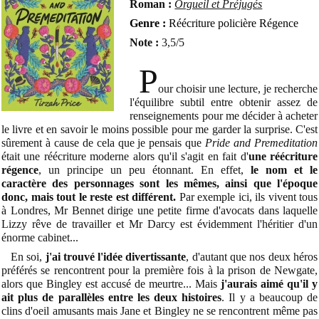
Roman :
Orgueil et Préjugés
Genre :
Réécriture policière Régence
Note :
3,5/5
P
our choisir une lecture, je recherche
l'équilibre subtil entre obtenir assez de
renseignements pour me décider à acheter
le livre et en savoir le moins possible pour me garder la surprise. C'est
sûrement à cause de cela que je pensais que
Pride and Premeditation
était une réécriture moderne alors qu'il s'agit en fait d'
une réécriture
régence
, un principe un peu étonnant. En effet,
le nom et le
caractère des personnages sont les mêmes, ainsi que l'époque
donc, mais tout le reste est différent.
Par exemple ici, ils vivent tous
à Londres, Mr Bennet dirige une petite firme d'avocats dans laquelle
Lizzy rêve de travailler et Mr Darcy est évidemment l'héritier d'un
énorme cabinet...
En soi,
j'ai trouvé l'idée divertissante
, d'autant que nos deux héros
préférés se rencontrent pour la première fois à la prison de Newgate,
alors que Bingley est accusé de meurtre... Mais
j'aurais aimé qu'il y
ait plus de parallèles entre les deux histoires
. Il y a beaucoup de
clins d'oeil amusants mais Jane et Bingley ne se rencontrent même pas