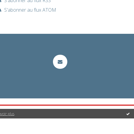
S'abonner au flux RSS
S'abonner au flux ATOM
avoir plus
.
it | Créez votre
blog
!