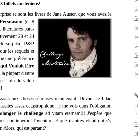
3 billets austeniens
!
S
rprise se sont les livres de
Jane Austen que vous avez le
S
Persuasion
(et 8
S
 littératures para-
S
ctivement 28 et 24
nde surprise,
P&P
S
our les sequels et
S
ême une préférence
S
 qui Voulait Etre
S
 la plupart d'entre
 est loin de valoir
e!
ns aux choses sérieuses maintenant! Devant ce bilan
O
ussites assez catastrophique, je me vois dans l'obligation
olonger le challenge
ad vitam eternam!!! J'espère que
P
ines continueront l'aventure et que d'autres viendront s'y
R
r. Alors, qui est partant?
N