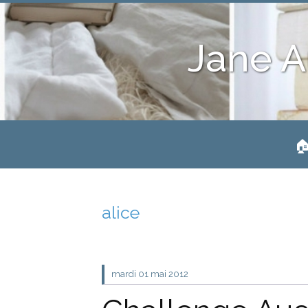
Jane A
🏠
alice
mardi 01
mai 2012