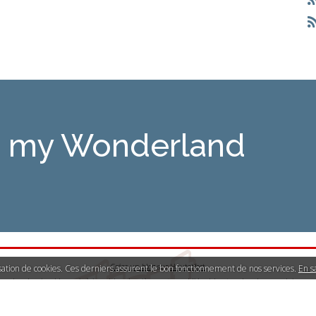
is my Wonderland
Créer un blog
sur
Hautetfort
lisation de cookies. Ces derniers assurent le bon fonctionnement de nos services.
En s
Les derniers blogs mis à jour
|
Les dernières notes publiées
|
Les tags les plus populaires
llicite
|
Mentions légales de ce blog
|
Hautetfort
est une marque déposée de la société talkSpir