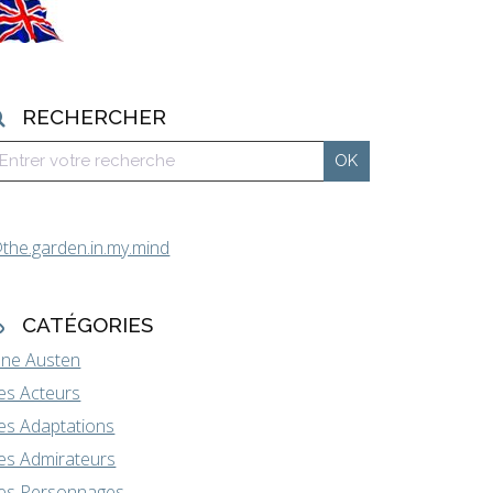
RECHERCHER
the.garden.in.my.mind
CATÉGORIES
ane Austen
es Acteurs
es Adaptations
es Admirateurs
es Personnages