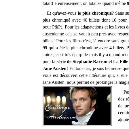
total!! Heureusement, on totalise quand même
9
Et qu'avez-vous
le plus chroniqué
? Sans su
plus chroniqué avec 40 billets dont 10 pour
pour P&P). Pour les adapatations et les livres de
austenienne cela se vaut à peu près avec respe
billets! Pour les films c'est, là encore sans gra
95
qui a été le plus chroniqué avec 4 billets. P
autres, c'est très éparpillé mais il y a quand m
pour
la série de Stephanie Barron et La Fille
Jane Austen
! En tous cas, je suis heureuse que
vous est découvert cette littérature qui, si elle
Jane Austen, nous permet de prolonger l
a magi
Passo
des ré
de
pr
certa
ajoute