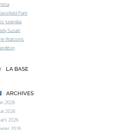
mma
ansfield Park
es Juvenilia
ady Susan
he Watsons
anditon
LA BASE
ARCHIVES
uin 2026
ai 2026
ars 2026
évrier 2026