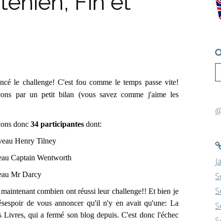
enien, Fin et
lancé le challenge! C'est fou
comme le temps passe vite!
ns par un petit bilan (vous savez comme j'aime les
@
ons donc
34 participantes
dont:
iveau Henry Tilney
veau Captain Wentworth
J
veau Mr Darcy
S
S
intenant combien ont réussi leur challenge!! Et bien je
ésespoir de vous annoncer qu'il n'y en avait qu'une: La
S
s Livres, qui a fermé son blog depuis. C'est donc l'échec
S