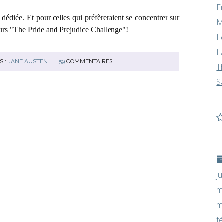
E
 dédiée
. Et pour celles qui préfèreraient se concentrer sur
M
ours
"The Pride and Prejudice Challenge"!
L
L
S :
JANE AUSTEN
59
COMMENTAIRES
T
S
j
m
m
f