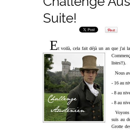
Challenge Aust
Suite!
E
t voilà, cela fait déjà un an que j'ai 
Commenço
listes!!).
Nous av
- 16 au n
- 8 au ni
- 8 au ni
Voyons ma
suis au d
Grotte de