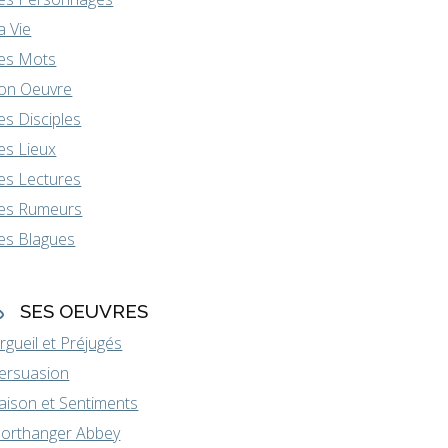
a Vie
es Mots
on Oeuvre
es Disciples
es Lieux
es Lectures
es Rumeurs
es Blagues
SES OEUVRES
rgueil et Préjugés
ersuasion
aison et Sentiments
orthanger Abbey