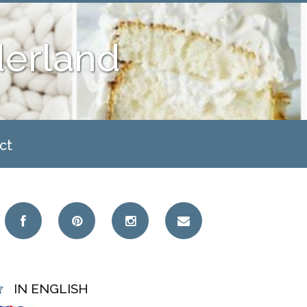
derland
ct
IN ENGLISH