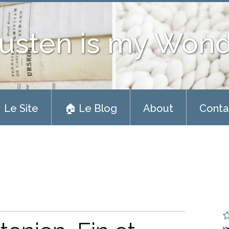
usten is my Won
 Le Site
🏠 Le Blog
About
Conta