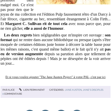
préférées bien
malgré moi. Ce n'est
pas pour rien que le
joyau de ma collection est l'édition Pulp faussement rétro d'un Darcy à
l'air féroce, cigarette au bec, ressemblant étrangement à Colin Firth...
Et
Margaret C. Sullivan rit de tout cela
avec nous parce que, pour
ne rien gâcher,
elle a aussi de l'humour
.
Les deux regrets
bien négligeables que m'inspire cet ouvrage :
son
format
qui ne rentre dans aucune bibliothèque ou presque (après s'être
moquée de certaines éditions juste bonne à décorer la table basse pour
les mêmes raisons, c'est quand même ballot) et le fait qu'il n'y ait
pas
eu de version augmentée
depuis sa parution alors que tellement de
pépites ont été éditées depuis ! Mais je ne désespère de la voir arriver
un jour...
Et si vous voulez
ajouter "The Jane Austen Poject" à votre PAL, c'est par ici
PAR
ALICE
LIEN PERMANENT
CATÉGORIES :
JANE AUSTEN
,
JANE'S DISCIPLES
0
COMMENTAIRE