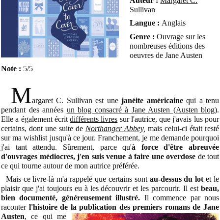
Auteur :
Margaret C.
Sullivan
Langue :
Anglais
Genre :
Ouvrage sur les
nombreuses éditions des
oeuvres de Jane Austen
Note :
5/5
M
argaret C. Sullivan est une
janéite américaine
qui a tenu
pendant des années
un blog consacré à Jane Austen (Austen blog)
.
Elle a également écrit
différents livres
sur l'autrice, que j'avais lus pour
certains, dont une suite de
Northanger Abbey,
mais celui-ci était resté
sur ma wishlist jusqu'à ce jour. Franchement, je me demande pourquoi
j'ai tant attendu. Sûrement, parce qu'
à force d'être abreuvée
d'ouvrages médiocres, j'en suis venue à faire une overdose
de tout
ce qui tourne autour de mon autrice préférée.
Mais ce livre-là m'a rappelé que certains sont
au-dessus du lot
et le
plaisir que j'ai toujours eu à les découvrir et les parcourir. Il est
beau,
bien documenté, généreusement illustré.
Il commence par nous
raconter
l'histoire de la publication des premiers romans de Jane
Austen
, ce qui me