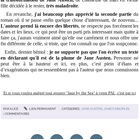
fille décidée à le rester,
très maladroite
.
En revanche,
j'ai beaucoup plus apprécié la seconde partie
du
roman où il se passe enfin quelque chose d'interessant, de nouveau...
L'auteur prend là encore des libertés
, ne respecte pas forcément les
dates et les lieux, ce qui peut être un parti pris interessant mais quitte à
faire ça, j'aurais vraiment aimé qu'elle ose carrément et nous offre une
fin différente de celle, si triste, que l'on connaît ou que l'on soupçonne.
Enfin, dernier bémol :
j
e ne supporte pas que l'on écrive un texte
en déclarant qu'il est de la plume de Jane Austen.
Personne ne
peut être à la hauteur et ici, en plus, c’est plein d’élans et
d’exagérations qui ne ressemblent pas à l'auteur que nous connaissons
bien.
Et si vous voulez malgré tout ajouter "Jane by the Sea" à votre PAL, c'est par ici
PAR
ALICE
LIEN PERMANENT
CATÉGORIES :
JANE AUSTEN
,
JANE'S DISCIPLES
2
COMMENTAIRES