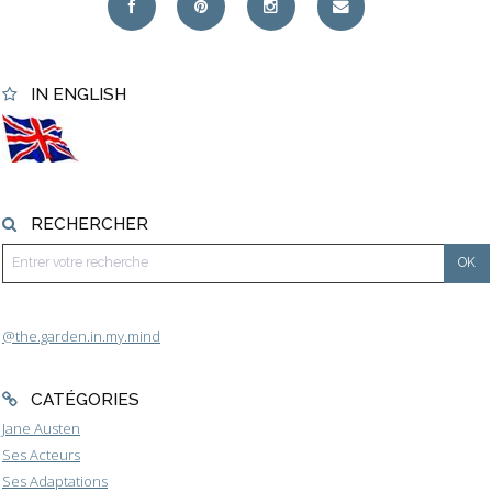
IN ENGLISH
RECHERCHER
@the.garden.in.my.mind
CATÉGORIES
Jane Austen
Ses Acteurs
Ses Adaptations