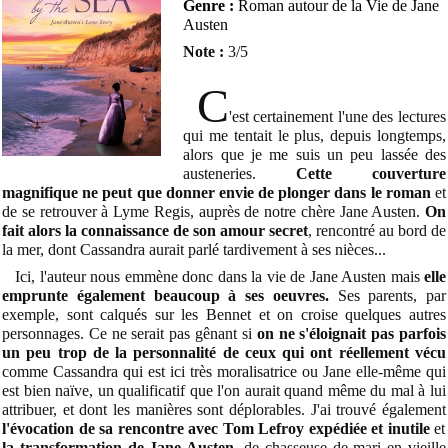
Genre :
Roman autour de la Vie de Jane
Austen
Note :
3/5
C
'est certainement l'une des lectures
qui me tentait le plus, depuis longtemps,
alors que je me suis un peu lassée des
austeneries.
Cette couverture
magnifique ne peut que donner envie de plonger dans le roman
et
de se retrouver à Lyme Regis, auprès de notre chère Jane Austen.
On
fait alors la connaissance de son amour secret
, rencontré au bord de
la mer, dont Cassandra aurait parlé tardivement à ses nièces...
Ici, l'auteur nous emmène donc dans la vie de Jane Austen mais
elle
emprunte également beaucoup à ses oeuvres.
Ses parents, par
exemple, sont calqués sur les Bennet et on croise quelques autres
personnages. Ce ne serait pas gênant si
on ne s'éloignait pas parfois
un peu trop de la personnalité de ceux qui ont réellement vécu
comme Cassandra qui est ici très moralisatrice ou Jane elle-même qui
est bien naïve, un qualificatif que l'on aurait quand même du mal à lui
attribuer, et dont les manières sont déplorables. J'ai trouvé également
l'évocation de sa rencontre avec Tom Lefroy expédiée et inutile
et
la transformation de Jane Austen,
de chasseuse de mari en vieille