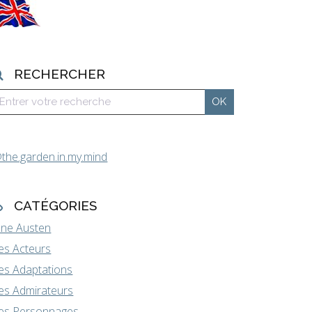
RECHERCHER
the.garden.in.my.mind
CATÉGORIES
ane Austen
es Acteurs
es Adaptations
es Admirateurs
es Personnages