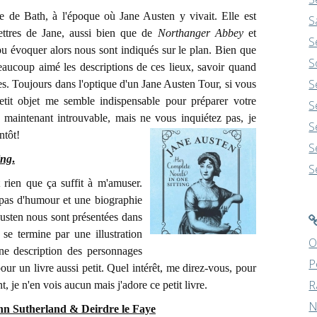
e de Bath, à l'époque où Jane Austen y vivait. Elle est
S
lettres de Jane, aussi bien que de
Northanger Abbey
et
S
pu évoquer alors nous sont indiqués sur le plan. Bien que
S
 beaucoup aimé les descriptions de ces lieux, savoir quand
S
es. Toujours dans l'optique d'un Jane Austen Tour, si vous
etit objet me semble indispensable pour préparer votre
S
 maintenant introuvable, mais ne vous inquiétez pas, je
S
ntôt!
S
ing
.
S
 rien que ça suffit à m'amuser.
pas d'humour et une biographie
Austen nous sont présentées dans
se termine par une illustration
O
une description des personnages
P
ur un livre aussi petit. Quel intérêt, me direz-vous, pour
R
 je n'en vois aucun mais j'adore ce petit livre.
N
n Sutherland & Deirdre le Faye