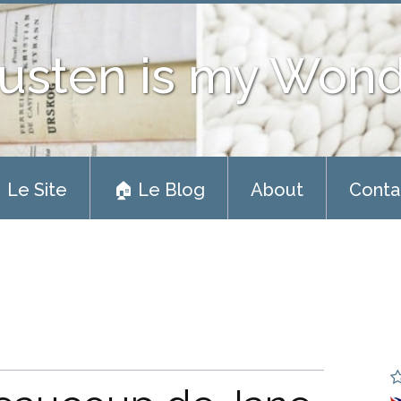
usten is my Won
 Le Site
🏠 Le Blog
About
Conta