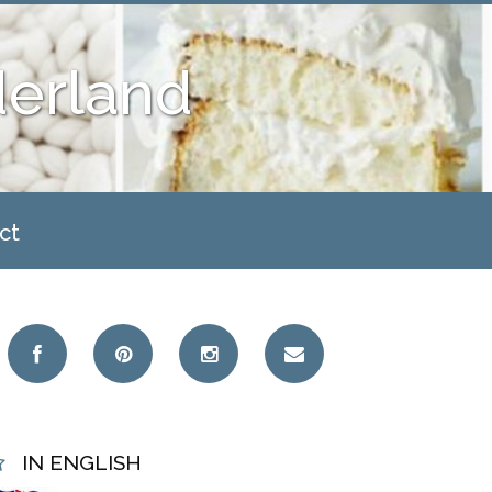
derland
ct
IN ENGLISH