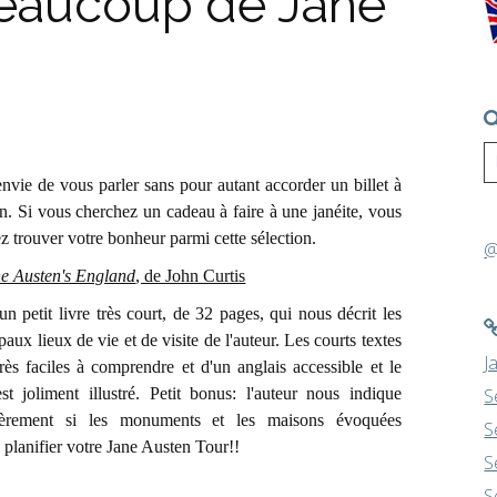
 beaucoup de Jane
s envie de vous parler sans pour autant accorder un billet à
n. Si vous cherchez un cadeau à faire à une janéite, vous
z trouver votre bonheur parmi cette sélection.
@
e Austen's England
, de John Curtis
un petit livre très court, de 32 pages, qui nous décrit les
paux lieux de vie et de visite de l'auteur. Les courts textes
J
très faciles à comprendre et d'un anglais accessible et le
est joliment illustré. Petit bonus: l'auteur nous indique
S
ièrement si les monuments et les maisons évoquées
S
 planifier votre Jane Austen Tour!!
S
S