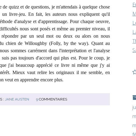
E
e de quizz et de questions, je m'attendais à quelque chose
M
 un livre-jeu. En fait, les auteurs nous expliquent qu'il
méthode d'analyse et d'apprentissage. Pour chaque oeuvre,
L
difficultés nous sont posés et même au premier niveau, il
L
e répondre par un seul mot ou deux ou alors on nous
T
u chien de Willoughby (Folly, by the way). Quant au
S
nous sommes carrément dans l'interprétation et l'analyse
 suis pas toujours d'accord qui plus est. Pour le coup, je
que j'ai beaucoup apprécié ce livre ni même que j'y ai
térêt. Mieux vaut relire les originaux il me semble, en
on veut en apprendre encore plus.
S :
JANE AUSTEN
9
COMMENTAIRES
j
m
m
f