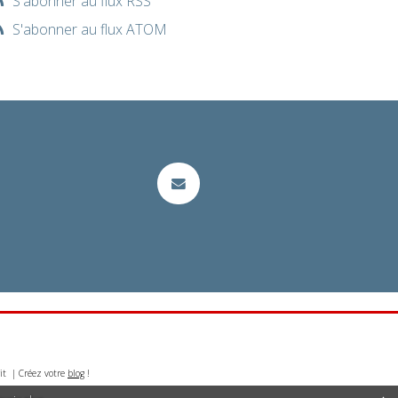
S'abonner au flux RSS
S'abonner au flux ATOM
it | Créez votre
blog
!