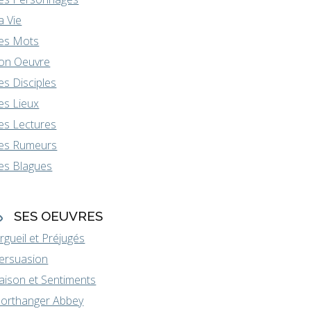
a Vie
es Mots
on Oeuvre
es Disciples
es Lieux
es Lectures
es Rumeurs
es Blagues
SES OEUVRES
rgueil et Préjugés
ersuasion
aison et Sentiments
orthanger Abbey