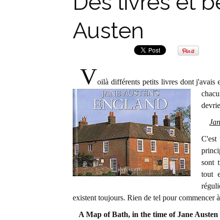
Des livres et
Austen
V
oilà différents petits livres dont j'avai
chacu
devrie
Jan
C'est 
princi
sont 
tout 
régul
existent toujours. Rien de tel pour commencer à
A Map of Bath, in the time of Jane Austen