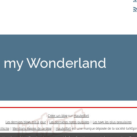
is my Wonderland
Créer un blog
sur
Hautetfort
Les derniers blogs mis à jour
|
Les dernières notes publiées
|
Les tags les plus populaires
llicite
|
Mentions légales de ce blog
|
Hautetfort
est une marque déposée de la société talkSpir