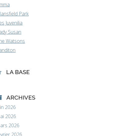
mma
ansfield Park
es Juvenilia
ady Susan
he Watsons
anditon
LA BASE
ARCHIVES
uin 2026
ai 2026
ars 2026
évrier 2026