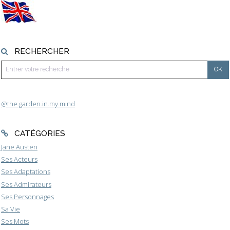
RECHERCHER
@the.garden.in.my.mind
CATÉGORIES
Jane Austen
Ses Acteurs
Ses Adaptations
Ses Admirateurs
Ses Personnages
Sa Vie
Ses Mots