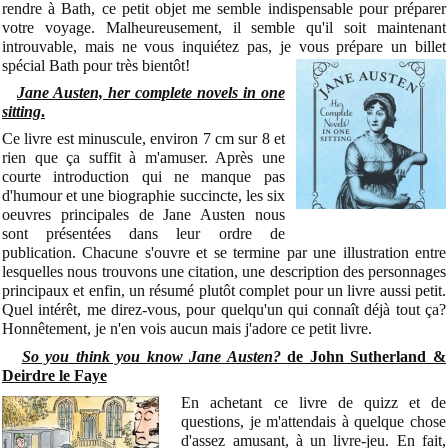
rendre à Bath, ce petit objet me semble indispensable pour préparer
votre voyage. Malheureusement, il semble qu'il soit maintenant
introuvable, mais ne vous inquiétez pas, je vous prépare un billet
spécial Bath pour très bientôt!
Jane Austen, her complete novels in one
sitting
.
Ce livre est minuscule, environ 7 cm sur 8 et
rien que ça suffit à m'amuser. Après une
courte introduction qui ne manque pas
d'humour et une biographie succincte, les six
oeuvres principales de Jane Austen nous
sont présentées dans leur ordre de
publication. Chacune s'ouvre et se termine par une illustration entre
lesquelles nous trouvons une citation, une description des personnages
principaux et enfin, un résumé plutôt complet pour un livre aussi petit.
Quel intérêt, me direz-vous, pour quelqu'un qui connaît déjà tout ça?
Honnêtement, je n'en vois aucun mais j'adore ce petit livre.
So you think you know Jane Austen?
de John Sutherland &
Deirdre le Faye
En achetant ce livre de quizz et de
questions, je m'attendais à quelque chose
d'assez amusant, à un livre-jeu. En fait,