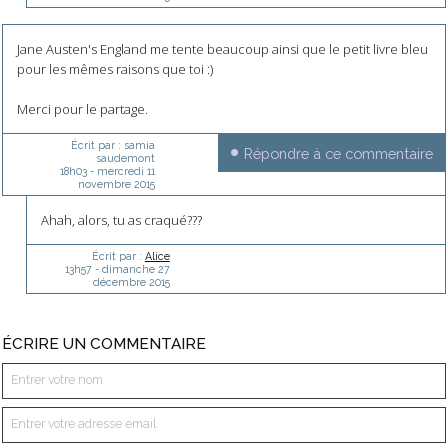
Jane Austen's England me tente beaucoup ainsi que le petit livre bleu
pour les mêmes raisons que toi :)
Merci pour le partage.
Écrit par :
samia
Répondre à ce commentaire
saudemont
18h03
-
mercredi 11
novembre 2015
Ahah, alors, tu as craqué???
Écrit par :
Alice
13h57
-
dimanche 27
décembre 2015
ÉCRIRE UN COMMENTAIRE