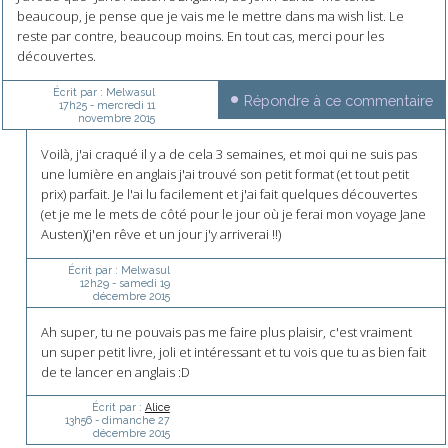
beaucoup, je pense que je vais me le mettre dans ma wish list. Le
reste par contre, beaucoup moins. En tout cas, merci pour les
découvertes.
Écrit par :
Melwasul
Répondre à ce commentaire
17h25
-
mercredi 11
novembre 2015
Voilà, j'ai craqué il y a de cela 3 semaines, et moi qui ne suis pas
une lumière en anglais j'ai trouvé son petit format (et tout petit
prix) parfait. Je l'ai lu facilement et j'ai fait quelques découvertes
(et je me le mets de côté pour le jour où je ferai mon voyage Jane
Austen)(j'en rêve et un jour j'y arriverai !!)
Écrit par :
Melwasul
12h29
-
samedi 19
décembre 2015
Ah super, tu ne pouvais pas me faire plus plaisir, c'est vraiment
un super petit livre, joli et intéressant et tu vois que tu as bien fait
de te lancer en anglais :D
Écrit par :
Alice
13h56
-
dimanche 27
décembre 2015