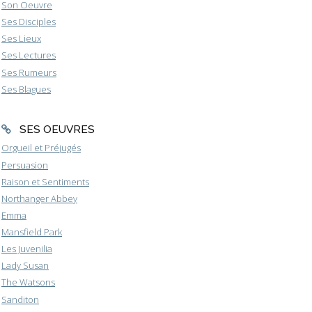
Son Oeuvre
Ses Disciples
Ses Lieux
Ses Lectures
Ses Rumeurs
Ses Blagues
SES OEUVRES
Orgueil et Préjugés
Persuasion
Raison et Sentiments
Northanger Abbey
Emma
Mansfield Park
Les Juvenilia
Lady Susan
The Watsons
Sanditon