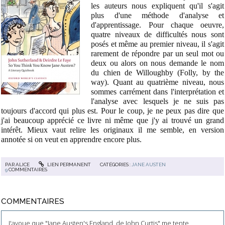
les auteurs nous expliquent qu'il s'agit
plus d'une méthode d'analyse et
d'apprentissage. Pour chaque oeuvre,
quatre niveaux de difficultés nous sont
posés et même au premier niveau, il s'agit
rarement de répondre par un seul mot ou
deux ou alors on nous demande le nom
du chien de Willoughby (Folly, by the
way). Quant au quatrième niveau, nous
sommes carrément dans l'interprétation et
l'analyse avec lesquels je ne suis pas
toujours d'accord qui plus est. Pour le coup, je ne peux pas dire que
j'ai beaucoup apprécié ce livre ni même que j'y ai trouvé un grand
intérêt. Mieux vaut relire les originaux il me semble, en version
annotée si on veut en apprendre encore plus.
PAR
ALICE
LIEN PERMANENT
CATÉGORIES :
JANE AUSTEN
9
COMMENTAIRES
COMMENTAIRES
J'avoue que "Jane Austen's England, de John Curtis" me tente