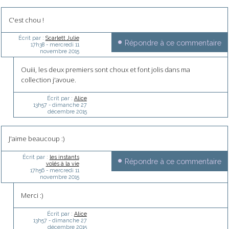
C'est chou !
Écrit par :
Scarlett Julie
Répondre à ce commentaire
17h38
-
mercredi 11
novembre 2015
Ouiii, les deux premiers sont choux et font jolis dans ma
collection j'avoue.
Écrit par :
Alice
13h57
-
dimanche 27
décembre 2015
J'aime beaucoup :)
Écrit par :
les instants
Répondre à ce commentaire
volés à la vie
17h56
-
mercredi 11
novembre 2015
Merci :)
Écrit par :
Alice
13h57
-
dimanche 27
décembre 2015