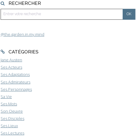
RECHERCHER
@the.garden.in.my.mind
CATÉGORIES
Jane Austen
Ses Acteurs
Ses Adaptations
Ses Admirateurs
Ses Personnages
Sa Vie
Ses Mots
Son Oeuvre
Ses Disciples
Ses Lieux
Ses Lectures