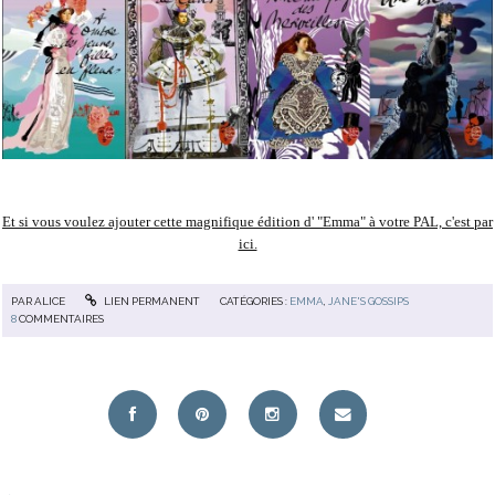
Et si vous voulez ajouter cette magnifique édition d' "Emma" à votre PAL, c'est par
ici.
PAR
ALICE
LIEN PERMANENT
CATÉGORIES :
EMMA
,
JANE'S GOSSIPS
8
COMMENTAIRES