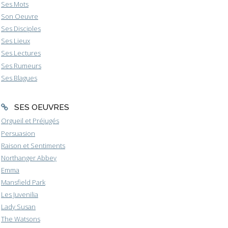
Ses Mots
Son Oeuvre
Ses Disciples
Ses Lieux
Ses Lectures
Ses Rumeurs
Ses Blagues
SES OEUVRES
Orgueil et Préjugés
Persuasion
Raison et Sentiments
Northanger Abbey
Emma
Mansfield Park
Les Juvenilia
Lady Susan
The Watsons