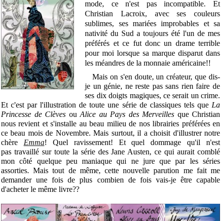
mode, ce n'est pas incompatible. Et
Christian Lacroix, avec ses couleurs
sublimes, ses mariées improbables et sa
nativité du Sud a toujours été l'un de mes
préférés et ce fut donc un drame terrible
pour moi lorsque sa marque disparut dans
les méandres de la monnaie américaine!!
Mais on s'en doute, un créateur, que dis-
je un génie, ne reste pas sans rien faire de
ses dix doigts magiques, ce serait un crime.
Et c'est par l'illustration de toute une série de classiques tels que
La
Princesse de Clèves
ou
Alice au Pays des Merveilles
que Christian
nous revient et s'installe au beau milieu de nos librairies préférées en
ce beau mois de Novembre. Mais surtout, il a choisit d'illustrer notre
chère
Emma
! Quel ravissement! Et quel dommage qu'il n'est
pas travaillé sur toute la série des Jane Austen, ce qui aurait comblé
mon côté quelque peu maniaque qui ne jure que par les séries
assorties. Mais tout de même, cette nouvelle parution me fait me
demander une fois de plus combien de fois vais-je être capable
d'acheter le même livre??