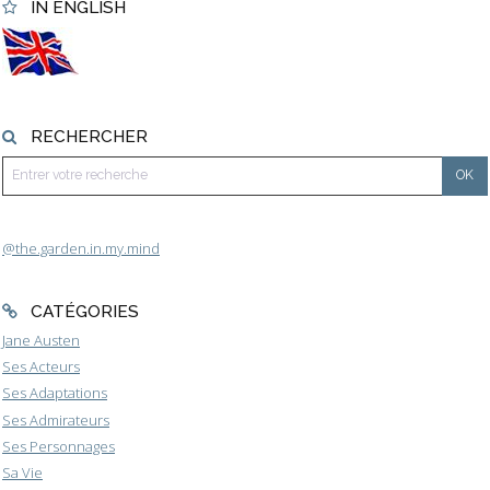
IN ENGLISH
RECHERCHER
@the.garden.in.my.mind
CATÉGORIES
Jane Austen
Ses Acteurs
Ses Adaptations
Ses Admirateurs
Ses Personnages
Sa Vie