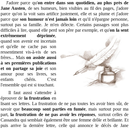
J'adore parce qu'
on entre dans son quotidien, au plus près de
Jane Austen
, de ses humeurs, bien visibles au fil des pages, j'adore
parce qu'on la voit sans artifice justement, elle et sa plume et j'adore
parce que
son humour n'est jamais loin
et qu'il n'épargne personne,
surtout pas sa famille. Je m'en délecte. Certains passages sont plus
difficiles à lire, quand elle perd son
père par exemple, et qu'
on la sent
extrêmement déprimée
,
quand son avenir est incertain
et qu'elle ne cache pas son
ressentiment vis-à-vis de ses
frères... Mais
on assiste aussi
à ses premières publications
et on partage sa joie
et son
amour pour ses livres, ses
enfants chéris. C'est
l'ensemble qui est si touchant.
Il faut aussi s'attendre à
éprouver de
la frustration
en
lisant ses lettres. La frustration de ne pas toutes les avoir bien sûr, de
savoir que
beaucoup sont parties en fumée
, mais surtout pour ma
part,
la frustration de ne pas avoir les réponses
, surtout celles de
Cassandra qui semblait également être une femme drôle et brillante. Et
puis arrive la dernière lettre, celle qui annonce le décès de Jane