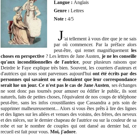
Langue :
Anglais
Genre :
Lettres
Note :
4/5
J
'ai tellement à vous dire que je ne sais
par où commencer. Par la préface alors
peut-être, qui remet magnifiquement
les
choses en perspective
? Les lettres de Jane Austen,
je ne les conseille
qu'aux inconditionnelles de l'autrice
, pour plusieurs raisons que
Deirdre le Faye explique très bien. Souvent, les courriers d'auteurs et
d'autrices qui nous sont parvenues aujourd'hui
ont été écrit
s par des
personnes qui savaient ou se doutaient que leur correspondance
serait lue un jour. Ce n'est pas le cas de Jane Austen
, ses échanges
ne sont donc pas tournés pour amuser ou édifier le public, ils sont
naturels, faits de petites choses, l'équivalent de nos coups de téléphone
peut-être, sans les infos croustillantes que Cassandra a pris soin de
supprimer malheureusement... Alors si vous êtes prêts à lire des lignes
et des lignes sur les allées et venues des voisins, des frères, des neveux
et des nièces, sur le dernier chapeau de l'autrice ou sur la couleur de sa
robe et sur le nombre de couples qui ont dansé au dernier bal, ce
recueil est fait pour vous.
Moi, j'adore
.