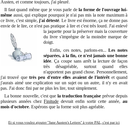
Austen, et comme toujours, j'ai pleuré.
Il faut quand même que je vous parle de
la forme de l'ouvrage lui-
même
aussi, qui explique pourquoi je n'ai pas mis la note maximum à
ce livre, c'est simple,
j'ai détesté
. Le livre est énorme, ça ne donne pas
envie de le lire, ce n'est pas pratique à lire et c'est très lourd. J'ai enlevé
la jaquette
pour la préserver mais la couverture
du livre s'imprègne de la moindre marque de
doigt.
Enfin, ces notes, parlons-en...
Les notes
séparées, à la fin, ce n'est jamais une bonne
idée
. Ça coupe sans arrêt la lecture de façon
très désagréable, surtout quand elles
n'apportent pas grand chose. Personnellement,
j'ai trouvé que
très peu d'entre elles avaient de l'intérêt
et quand
j'aurais aimé une explication sur un sujet ou un autre, il n'y en avait
pas. J'ai donc fini par ne plus les lire, tout simplement.
La bonne nouvelle, c'est que
la traduction française
prévue depuis
plusieurs années chez
Finitude
devrait enfin sortir cette année,
au
mois d'octobre
. Espérons que la forme soit plus agréable.
Et si vous voulez
ajouter "Jane Austen's Letters" à votre PAL, c'est par ici