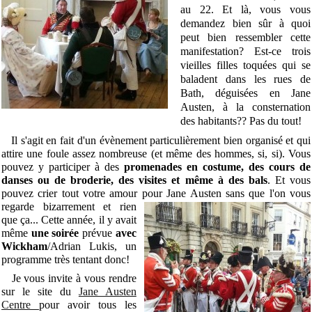
au 22. Et là, vous vous
demandez bien sûr à quoi
peut bien ressembler cette
manifestation? Est-ce trois
vieilles filles toquées qui se
baladent dans les rues de
Bath, déguisées en Jane
Austen, à la consternation
des habitants?? Pas du tout!
Il s'agit en fait d'un évènement particulièrement bien organisé et qui
attire une foule assez nombreuse (et même des hommes, si, si). Vous
pouvez y participer à des
promenades en costume, des cours de
danses ou de broderie, des visites et même à des bals
. Et vous
pouvez crier tout votre amour pour Jane Austen sans que l'on
vous
regarde bizarrement et rien
que ça... Cette année, il y avait
même
une soirée
prévue
avec
Wickham
/Adrian Lukis, un
programme très tentant donc!
Je vous invite à vous rendre
sur le site du
Jane Austen
Centre
pour avoir tous les