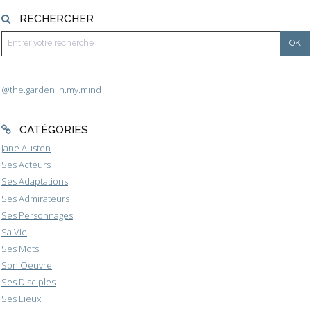
RECHERCHER
@the.garden.in.my.mind
CATÉGORIES
Jane Austen
Ses Acteurs
Ses Adaptations
Ses Admirateurs
Ses Personnages
Sa Vie
Ses Mots
Son Oeuvre
Ses Disciples
Ses Lieux