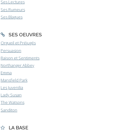
Ses Lectures
Ses Rumeurs
Ses Blagues
SES OEUVRES
Orgueil et Préjugés
Persuasion
Raison et Sentiments
Northanger Abbey
Emma
Mansfield Park
Les Juvenilia
Lady Susan
The Watsons
Sanditon
LA BASE