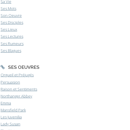
Sa Vie
Ses Mots
Son Oeuvre
Ses Disciples
Ses Lieux
Ses Lectures
Ses Rumeurs
Ses Blagues
SES OEUVRES
Orgueil et Préjugés
Persuasion
Raison et Sentiments
Northanger Abbey
Emma
Mansfield Park
Les Juvenilia
Lady Susan