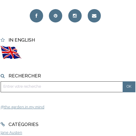
IN ENGLISH
RECHERCHER
@the.garden.in.my.mind
CATÉGORIES
Jane Austen