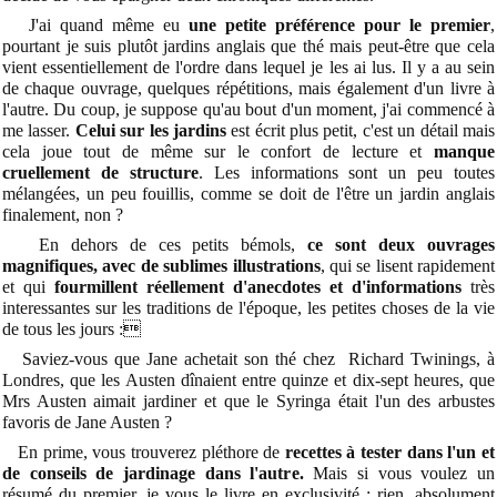
J'ai quand même eu
une petite préférence pour le premier
,
pourtant je suis plutôt jardins anglais que thé mais peut-être que cela
vient essentiellement de l'ordre dans lequel je les ai lus. Il y a au sein
de chaque ouvrage, quelques répétitions, mais également d'un livre à
l'autre. Du coup, je suppose qu'au bout d'un moment, j'ai commencé à
me lasser.
Celui sur les jardins
est écrit plus petit, c'est un détail mais
cela joue tout de même sur le confort de lecture et
manque
cruellement de structure
. Les informations sont un peu toutes
mélangées, un peu fouillis, comme se doit de l'être un jardin anglais
finalement, non ?
En dehors de ces petits bémols,
ce sont deux ouvrages
magnifiques, avec de sublimes illustrations
, qui se lisent rapidement
et qui
fourmillent réellement d'anecdotes et d'informations
très
interessantes sur les traditions de l'époque, les petites choses de la vie
de tous les jours :
Saviez-vous que Jane achetait son thé chez Richard Twinings, à
Londres, que les Austen dînaient entre quinze et dix-sept heures, que
Mrs Austen aimait jardiner et que le Syringa était l'un des arbustes
favoris de Jane Austen ?
En prime, vous trouverez pléthore de
recettes à tester dans l'un et
de conseils de jardinage dans l'autre.
Mais si vous voulez un
résumé du premier, je vous le livre en exclusivité : rien, absolument