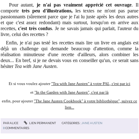
Pour autant,
je n'ai pas vraiment apprécié cet ouvrage
. Il
comporte
très peu d'illustrations,
les textes ne m'ont pas parue
passionnants (sûrement parce que je l'ai lu juste après les deux autres
et que c'est assez redondant) mais surtout, lorsqu'on en arrive aux
recettes,
c'est très confus
. Je ne savais jamais qui parlait, l'auteur du
livre, celui des recettes ?
Enfin, je n'ai pas testé les recettes mais lire un livre en anglais est
déjà un challenge qui demande beaucoup d'attention, comme la
réalisation minutieuse d'une recette d'ailleurs, alors combiner les
deux... En bref, si je ne devais vous en conseiller qu'un, ce serait sans
hésiter
Tea with Jane Austen
.
Et si vous voulez ajouter
"Tea with Jane Austen" à votre PAL, c'est par ici
et
"In the Garden with Jane Austen", c'est par là
enfin, pour ajouter
"The Jane Austen Cookbook" à votre bibliothèque", suivez ce
lien...
PAR
ALICE
LIEN PERMANENT
CATÉGORIES :
JANE AUSTEN
8
COMMENTAIRES