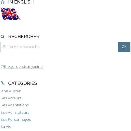
IN ENGLISH
RECHERCHER
@the.garden.in.my.mind
CATÉGORIES
Jane Austen
Ses Acteurs
Ses Adaptations
Ses Admirateurs
Ses Personnages
Sa Vie