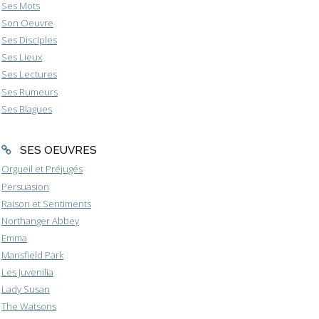
Ses Mots
Son Oeuvre
Ses Disciples
Ses Lieux
Ses Lectures
Ses Rumeurs
Ses Blagues
SES OEUVRES
Orgueil et Préjugés
Persuasion
Raison et Sentiments
Northanger Abbey
Emma
Mansfield Park
Les Juvenilia
Lady Susan
The Watsons