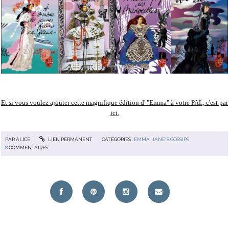
Et si vous voulez ajouter cette magnifique édition d' "Emma" à votre PAL, c'est par
ici.
PAR
ALICE
LIEN PERMANENT
CATÉGORIES :
EMMA
,
JANE'S GOSSIPS
8
COMMENTAIRES