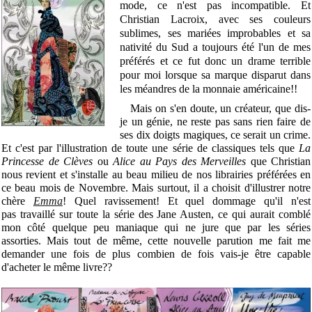
mode, ce n'est pas incompatible. Et
Christian Lacroix, avec ses couleurs
sublimes, ses mariées improbables et sa
nativité du Sud a toujours été l'un de mes
préférés et ce fut donc un drame terrible
pour moi lorsque sa marque disparut dans
les méandres de la monnaie américaine!!
Mais on s'en doute, un créateur, que dis-
je un génie, ne reste pas sans rien faire de
ses dix doigts magiques, ce serait un crime.
Et c'est par l'illustration de toute une série de classiques tels que
La
Princesse de Clèves
ou
Alice au Pays des Merveilles
que Christian
nous revient et s'installe au beau milieu de nos librairies préférées en
ce beau mois de Novembre. Mais surtout, il a choisit d'illustrer notre
chère
Emma
! Quel ravissement! Et quel dommage qu'il n'est
pas travaillé sur toute la série des Jane Austen, ce qui aurait comblé
mon côté quelque peu maniaque qui ne jure que par les séries
assorties. Mais tout de même, cette nouvelle parution me fait me
demander une fois de plus combien de fois vais-je être capable
d'acheter le même livre??