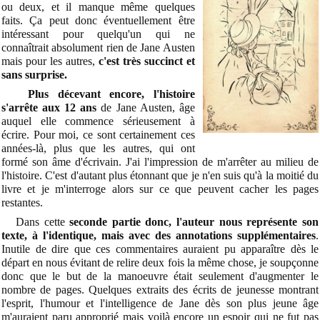
ou deux, et il manque même quelques
faits. Ça peut donc éventuellement être
intéressant pour quelqu'un qui ne
connaîtrait absolument rien de Jane Austen
mais pour les autres,
c'est très succinct et
sans surprise.
Plus décevant encore, l'histoire
s'arrête aux 12 ans
de Jane Austen, âge
auquel elle commence sérieusement à
écrire. Pour moi, ce sont certainement ces
années-là, plus que les autres, qui ont
formé son âme d'écrivain. J'ai l'impression de m'arrêter au milieu de
l'histoire. C'est d'autant plus étonnant que je n'en suis qu'à la moitié du
livre et je m'interroge alors sur ce que peuvent cacher les pages
restantes.
Dans cette
seconde partie donc, l'auteur nous représente son
texte, à l'identique, mais avec des annotations supplémentaires
.
Inutile de dire que ces commentaires auraient pu apparaître dès le
départ en nous évitant de relire deux fois la même chose, je soupçonne
donc que le but de la manoeuvre était seulement d'augmenter le
nombre de pages. Quelques extraits des écrits de jeunesse montrant
l'esprit, l'humour et l'intelligence de Jane dès son plus jeune âge
m'auraient paru approprié mais voilà encore un espoir qui ne fut pas