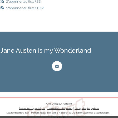
S'abonner au flux RSS
S'abonner au flux ATOM
Jane Austen is my Wonderland
Créer un blog
sur
Hautetfort
Les derniers blogs mis à jour
|
Les dernières notes publiées
|
Les tags les plus populaires
Déclarer un contenu illicite
|
Mentions légales de ce blog
|
Hautetfort
est une marque déposée de la société talkSpirit |
Créez votre
blog
!