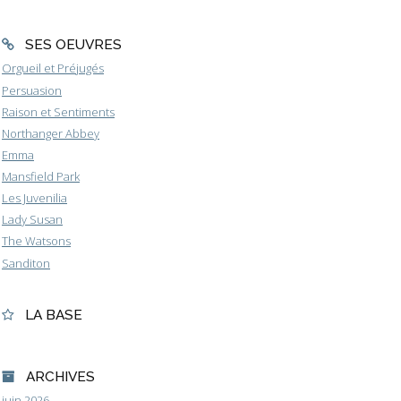
SES OEUVRES
Orgueil et Préjugés
Persuasion
Raison et Sentiments
Northanger Abbey
Emma
Mansfield Park
Les Juvenilia
Lady Susan
The Watsons
Sanditon
LA BASE
ARCHIVES
juin 2026