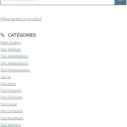
@the.garden.in.my.mind
CATÉGORIES
Jane Austen
Ses Acteurs
Ses Adaptations
Ses Admirateurs
Ses Personnages
Sa Vie
Ses Mots
Son Oeuvre
Ses Disciples
Ses Lieux
Ses Lectures
Ses Rumeurs
Ses Blagues