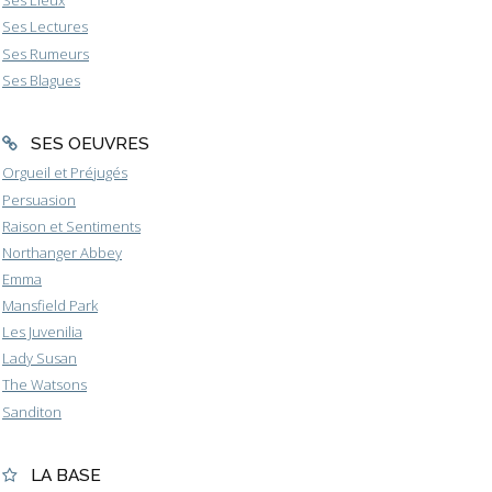
Ses Lieux
Ses Lectures
Ses Rumeurs
Ses Blagues
SES OEUVRES
Orgueil et Préjugés
Persuasion
Raison et Sentiments
Northanger Abbey
Emma
Mansfield Park
Les Juvenilia
Lady Susan
The Watsons
Sanditon
LA BASE