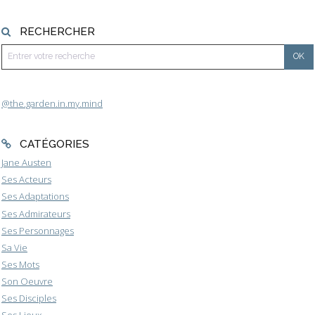
RECHERCHER
@the.garden.in.my.mind
CATÉGORIES
Jane Austen
Ses Acteurs
Ses Adaptations
Ses Admirateurs
Ses Personnages
Sa Vie
Ses Mots
Son Oeuvre
Ses Disciples