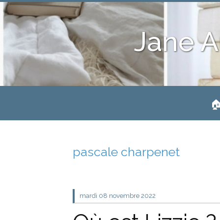
Jane A
🏠
pascale charpenet
mardi 08
novembre 2022