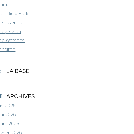
mma
ansfield Park
es Juvenilia
ady Susan
he Watsons
anditon
LA BASE
ARCHIVES
uin 2026
ai 2026
ars 2026
évrier 2026