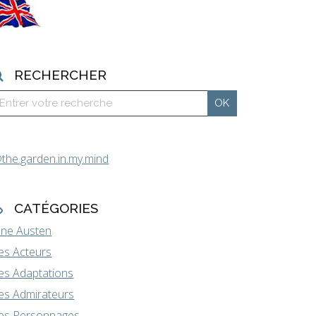
RECHERCHER
the.garden.in.my.mind
CATÉGORIES
ane Austen
es Acteurs
es Adaptations
es Admirateurs
es Personnages