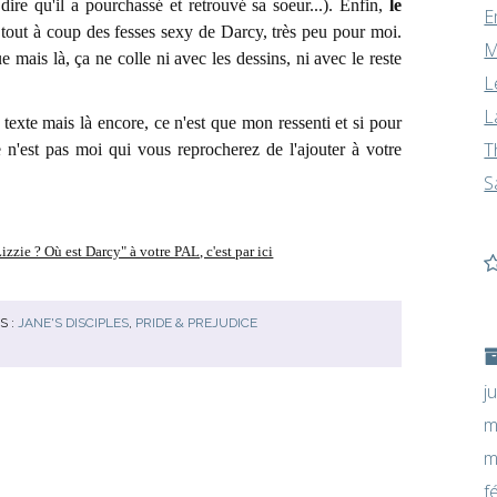
dire qu'il a pourchassé et retrouvé sa soeur...). Enfin,
le
E
tout à coup des fesses sexy de Darcy, très peu pour moi.
M
 mais là, ça ne colle ni avec les dessins, ni avec le reste
L
L
texte mais là encore, ce n'est que mon ressenti et si pour
T
e n'est pas moi qui vous reprocherez de l'ajouter à votre
S
izzie ? Où est Darcy" à votre PAL, c'est par ici
S :
JANE'S DISCIPLES
,
PRIDE & PREJUDICE
j
m
m
f