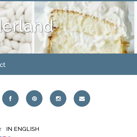
derland
ct
IN ENGLISH