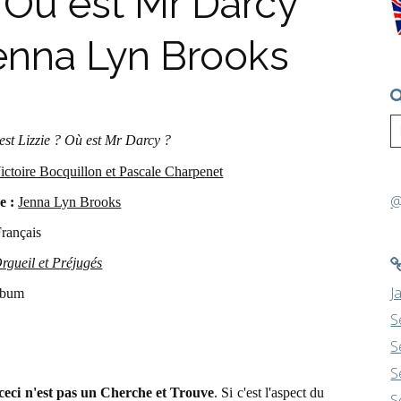
? Où est Mr Darcy
 Jenna Lyn Brooks
est Lizzie ? Où est Mr Darcy ?
ictoire Bocquillon et Pascale Charpenet
@
ce :
Jenna Lyn Brooks
rançais
rgueil et Préjugés
J
bum
S
S
S
ceci n'est pas un Cherche et Trouve
. Si c'est l'aspect du
S