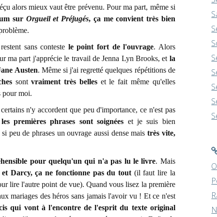
déçu alors mieux vaut être prévenu. Pour ma part, même si
S
bum sur
Orgueil et Préjugés
, ça me convient très bien
S
 problème.
S
restent sans conteste
le point fort de l'ouvrage
. Alors
S
r ma part j'apprécie le travail de Jenna Lyn Brooks, et
la
 Jane Austen
. Même si j'ai regretté quelques répétitions de
S
ches
sont
vraiment très belles
et le fait même qu'elles
S
s pour moi.
S
 certains n'y accordent que peu d'importance, ce n'est pas
S
les premières phrases sont soignées
et je suis bien
n si peu de phrases un ouvrage aussi dense mais
très vite,
hensible pour quelqu'un qui n'a pas lu le livre
. Mais
O
e et Darcy, ça ne fonctionne pas du tout
(il faut lire la
P
our lire l'autre point de vue). Quand vous lisez la première
R
aux mariages des héros sans jamais l'avoir vu ! Et ce n'est
is qui vont à l'encontre de l'esprit du texte original
N