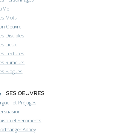
a Vie
es Mots
on Oeuvre
es Disciples
es Lieux
es Lectures
es Rumeurs
es Blagues
SES OEUVRES
rgueil et Préjugés
ersuasion
aison et Sentiments
orthanger Abbey