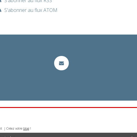
S'abonner au flux RSS
S'abonner au flux ATOM
it | Créez votre
blog
!