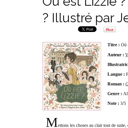
Où est Lizzie 
? Illustré par
Titre :
Où 
Auteur :
V
Illustratri
Langue :
F
Roman :
O
Genre :
Al
Note :
3/5
M
ettons les choses au clair tout de suite,