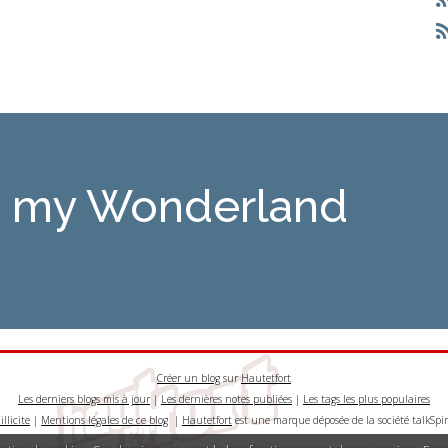
is my Wonderland
Créer un blog
sur
Hautetfort
Les derniers blogs mis à jour
|
Les dernières notes publiées
|
Les tags les plus populaires
llicite
|
Mentions légales de ce blog
|
Hautetfort
est une marque déposée de la société talkSpir