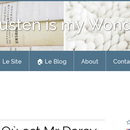
usten is my Won
 Le Site
🏠 Le Blog
About
Conta