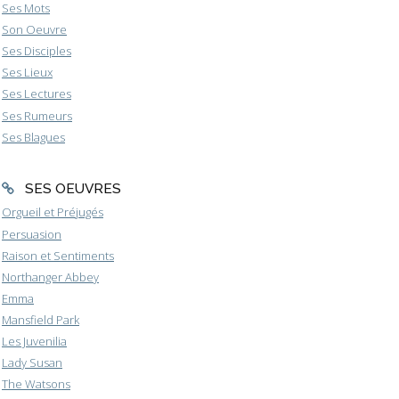
Ses Mots
Son Oeuvre
Ses Disciples
Ses Lieux
Ses Lectures
Ses Rumeurs
Ses Blagues
SES OEUVRES
Orgueil et Préjugés
Persuasion
Raison et Sentiments
Northanger Abbey
Emma
Mansfield Park
Les Juvenilia
Lady Susan
The Watsons