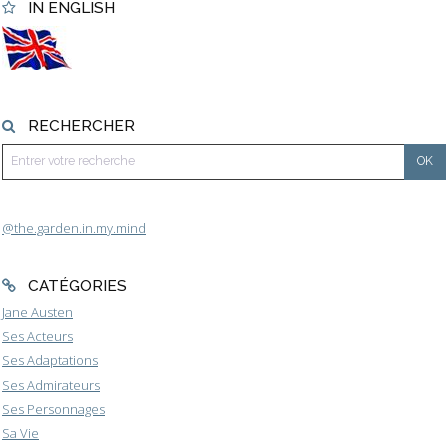
IN ENGLISH
RECHERCHER
@the.garden.in.my.mind
CATÉGORIES
Jane Austen
Ses Acteurs
Ses Adaptations
Ses Admirateurs
Ses Personnages
Sa Vie