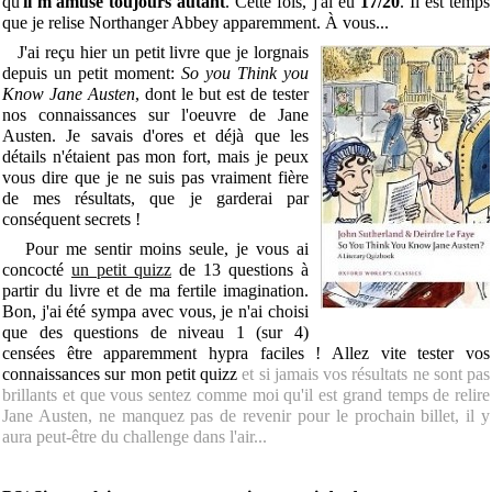
qu'
il m'amuse toujours autant
. Cette fois, j'ai eu
17/20
. Il est temps
que je relise Northanger Abbey apparemment. À vous...
J'ai reçu hier un petit livre
que je lorgnais
depuis un petit moment:
So you Think you
Know Jane Austen
, dont le but est de tester
nos connaissances sur l'oeuvre de Jane
Austen. Je savais d'ores et déjà que les
détails n'étaient pas mon fort, mais je peux
vous dire que je ne suis pas vraiment fière
de mes résultats, que je garderai par
conséquent secrets !
Pour me sentir moins seule, je vous ai
concocté
un petit quizz
de 13 questions à
partir du livre et de ma fertile imagination.
Bon, j'ai été sympa avec vous, je n'ai choisi
que des questions de niveau 1 (sur 4)
censées être apparemment hypra faciles ! Allez vite tester vos
connaissances sur mon petit quizz
et si jamais vos résultats ne sont pas
brillants et que vous sentez comme moi qu'il est grand temps de relire
Jane Austen, ne manquez pas de revenir pour le prochain billet, il y
aura peut-être du challenge dans l'air...