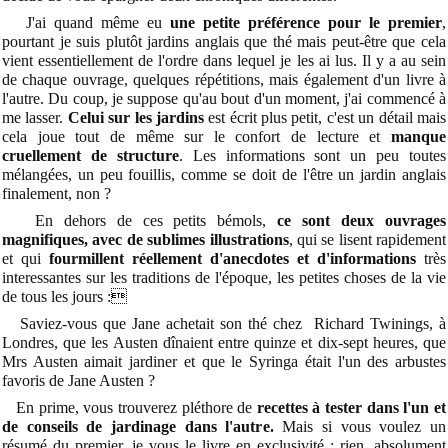
J'ai quand même eu
une petite préférence pour le premier
,
pourtant je suis plutôt jardins anglais que thé mais peut-être que cela
vient essentiellement de l'ordre dans lequel je les ai lus. Il y a au sein
de chaque ouvrage, quelques répétitions, mais également d'un livre à
l'autre. Du coup, je suppose qu'au bout d'un moment, j'ai commencé à
me lasser.
Celui sur les jardins
est écrit plus petit, c'est un détail mais
cela joue tout de même sur le confort de lecture et
manque
cruellement de structure
. Les informations sont un peu toutes
mélangées, un peu fouillis, comme se doit de l'être un jardin anglais
finalement, non ?
En dehors de ces petits bémols,
ce sont deux ouvrages
magnifiques, avec de sublimes illustrations
, qui se lisent rapidement
et qui
fourmillent réellement d'anecdotes et d'informations
très
interessantes sur les traditions de l'époque, les petites choses de la vie
de tous les jours :
Saviez-vous que Jane achetait son thé chez Richard Twinings, à
Londres, que les Austen dînaient entre quinze et dix-sept heures, que
Mrs Austen aimait jardiner et que le Syringa était l'un des arbustes
favoris de Jane Austen ?
En prime, vous trouverez pléthore de
recettes à tester dans l'un et
de conseils de jardinage dans l'autre.
Mais si vous voulez un
résumé du premier, je vous le livre en exclusivité : rien, absolument