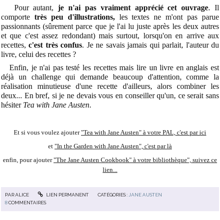
Pour autant,
je n'ai pas vraiment apprécié cet ouvrage
. Il
comporte
très peu d'illustrations,
les textes ne m'ont pas parue
passionnants (sûrement parce que je l'ai lu juste après les deux autres
et que c'est assez redondant) mais surtout, lorsqu'on en arrive aux
recettes,
c'est très confus
. Je ne savais jamais qui parlait, l'auteur du
livre, celui des recettes ?
Enfin, je n'ai pas testé les recettes mais lire un livre en anglais est
déjà un challenge qui demande beaucoup d'attention, comme la
réalisation minutieuse d'une recette d'ailleurs, alors combiner les
deux... En bref, si je ne devais vous en conseiller qu'un, ce serait sans
hésiter
Tea with Jane Austen
.
Et si vous voulez ajouter
"Tea with Jane Austen" à votre PAL, c'est par ici
et
"In the Garden with Jane Austen", c'est par là
enfin, pour ajouter
"The Jane Austen Cookbook" à votre bibliothèque", suivez ce
lien...
PAR
ALICE
LIEN PERMANENT
CATÉGORIES :
JANE AUSTEN
8
COMMENTAIRES