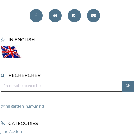
IN ENGLISH
RECHERCHER
@the.garden.in.my.mind
CATÉGORIES
Jane Austen