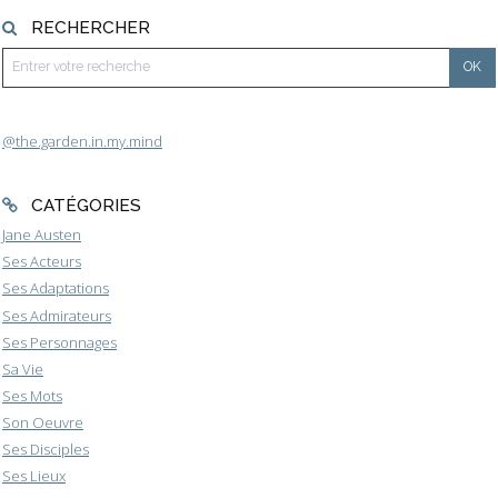
RECHERCHER
@the.garden.in.my.mind
CATÉGORIES
Jane Austen
Ses Acteurs
Ses Adaptations
Ses Admirateurs
Ses Personnages
Sa Vie
Ses Mots
Son Oeuvre
Ses Disciples
Ses Lieux