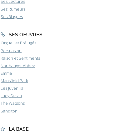
Ses Lectures
Ses Rumeurs
Ses Blagues
SES OEUVRES
Orgueil et Préjugés
Persuasion
Raison et Sentiments
Northanger Abbey
Emma
Mansfield Park
Les Juvenilia
Lady Susan
The Watsons
Sanditon
LA BASE