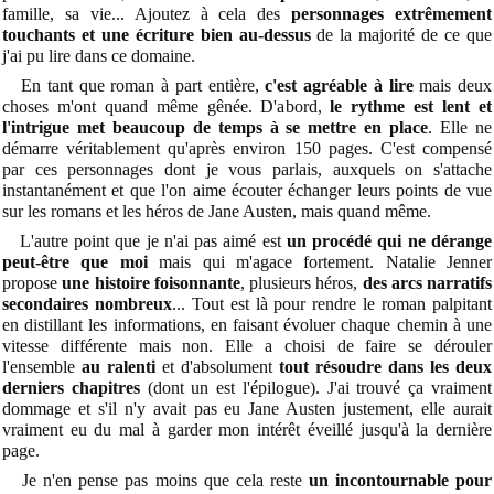
famille, sa vie... Ajoutez à cela des
personnages extrêmement
touchants et une écriture bien au-dessus
de la majorité de ce que
j'ai pu lire dans ce domaine.
En tant que roman à part entière,
c'est agréable à lire
mais deux
choses m'ont quand même gênée. D'abord,
le rythme est lent et
l'intrigue met beaucoup de temps à se mettre en place
. Elle ne
démarre véritablement qu'après environ 150 pages. C'est compensé
par ces personnages dont je vous parlais, auxquels on s'attache
instantanément et que l'on aime écouter échanger leurs points de vue
sur les romans et les héros de Jane Austen, mais quand même.
L'autre point que je n'ai pas aimé est
un procédé qui ne dérange
peut-être que moi
mais qui m'agace fortement. Natalie Jenner
propose
une histoire foisonnante
, plusieurs héros,
des arcs narratifs
secondaires nombreux
... Tout est là pour rendre le roman palpitant
en distillant les informations, en faisant évoluer chaque chemin à une
vitesse différente mais non. Elle a choisi de faire se dérouler
l'ensemble
au ralenti
et d'absolument
tout résoudre dans les deux
derniers chapitres
(dont un est l'épilogue). J'ai trouvé ça vraiment
dommage et s'il n'y avait pas eu Jane Austen justement, elle aurait
vraiment eu du mal à garder mon intérêt éveillé jusqu'à la dernière
page.
Je n'en pense pas moins que cela reste
un incontournable pour