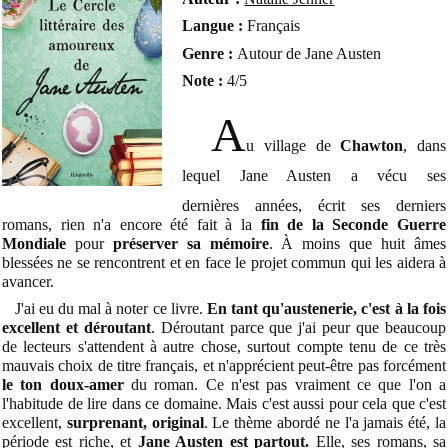
Langue :
Français
Genre :
Autour de Jane Austen
Note :
4/5
A
u village de
Chawton
, dans
lequel Jane Austen a vécu ses
dernières
années, écrit ses derniers
romans, rien n'a encore été fait à la
fin de la Seconde Guerre
Mondiale
pour
préserver sa mémoire
. À moins que huit âmes
blessées ne se rencontrent et en face le projet commun qui les aidera à
avancer.
J'ai eu du mal à noter ce livre.
En tant qu'austenerie, c'est à la fois
excellent et déroutant
. Déroutant parce que j'ai peur que beaucoup
de lecteurs s'attendent à autre chose, surtout compte tenu de ce très
mauvais choix de titre français, et n'apprécient peut-être pas forcément
le ton doux-amer
du roman. Ce n'est pas vraiment ce que l'on a
l'habitude de lire dans ce domaine. Mais c'est aussi pour cela que c'est
excellent,
surprenant, original
. Le thème abordé ne l'a jamais été, la
période est riche, et
Jane Austen est partout.
Elle, ses romans, sa