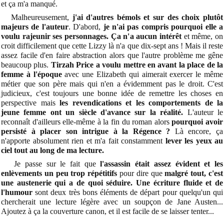
et ça m'a manqué.
Malheureusement,
j'ai d'autres bémols et sur des choix plutôt
majeurs de l'auteur
. D'abord,
je n'ai pas compris pourquoi elle a
voulu rajeunir ses personnages. Ça n'a aucun intérêt
et même, on
croit difficilement que cette Lizzy là n'a que dix-sept ans ! Mais il reste
assez facile d'en faire abstraction alors que l'autre problème me gêne
beaucoup plus.
Tirzah Price a voulu mettre en avant la place de la
femme à l'époque
avec une Elizabeth qui aimerait exercer le même
métier que son père mais qui n'en a évidemment pas le droit. C'est
judicieux, c'est toujours une bonne idée de remettre les choses en
perspective mais
les revendications et les comportements de la
jeune femme ont un siècle d'avance sur la réalité.
L'auteur le
reconnaît d'ailleurs elle-même à la fin du roman alors
pourquoi avoir
persisté à placer son intrigue à la Régence ?
Là encore, ça
n'apporte absolument rien et m'a fait constamment
lever les yeux au
ciel tout au long de ma lecture.
Je passe sur le fait que
l'assassin était assez évident et les
enlèvements un peu trop répétitifs
pour dire que
malgré tout, c'est
une austenerie qui a de quoi séduire. Une écriture fluide et de
l'humour
sont deux très bons éléments de départ pour quelqu'un qui
chercherait une lecture légère avec un soupçon de Jane Austen...
Ajoutez à ça la couverture canon, et il est facile de se laisser tenter...