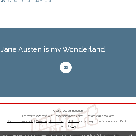
S'abonner au flux ATOM
Jane Austen is my Wonderland
Créer un blog
sur
Hautetfort
Les derniers blogs mis à jour
|
Les dernières notes publiées
|
Les tags les plus populaires
Déclarer un contenu illicite
|
Mentions légales de ce blog
|
Hautetfort
est une marque déposée de la société talkSpirit |
Créez votre
blog
!
En poursuivant votre navigation sur ce site, vous acceptez l'utilisation de