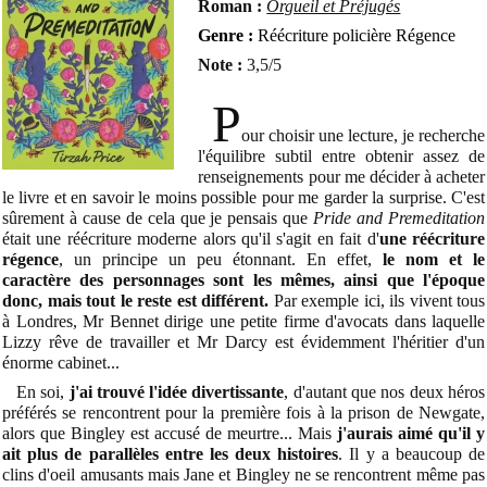
Roman :
Orgueil et Préjugés
Genre :
Réécriture policière Régence
Note :
3,5/5
P
our choisir une lecture, je recherche
l'équilibre subtil entre obtenir assez de
renseignements pour me décider à acheter
le livre et en savoir le moins possible pour me garder la surprise. C'est
sûrement à cause de cela que je pensais que
Pride and Premeditation
était une réécriture moderne alors qu'il s'agit en fait d'
une réécriture
régence
, un principe un peu étonnant. En effet,
le nom et le
caractère des personnages sont les mêmes, ainsi que l'époque
donc, mais tout le reste est différent.
Par exemple ici, ils vivent tous
à Londres, Mr Bennet dirige une petite firme d'avocats dans laquelle
Lizzy rêve de travailler et Mr Darcy est évidemment l'héritier d'un
énorme cabinet...
En soi,
j'ai trouvé l'idée divertissante
, d'autant que nos deux héros
préférés se rencontrent pour la première fois à la prison de Newgate,
alors que Bingley est accusé de meurtre... Mais
j'aurais aimé qu'il y
ait plus de parallèles entre les deux histoires
. Il y a beaucoup de
clins d'oeil amusants mais Jane et Bingley ne se rencontrent même pas