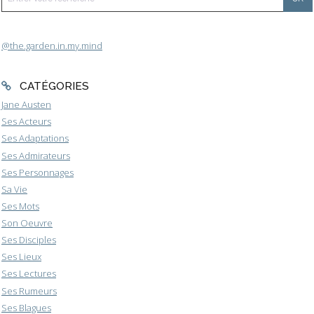
@the.garden.in.my.mind
CATÉGORIES
Jane Austen
Ses Acteurs
Ses Adaptations
Ses Admirateurs
Ses Personnages
Sa Vie
Ses Mots
Son Oeuvre
Ses Disciples
Ses Lieux
Ses Lectures
Ses Rumeurs
Ses Blagues