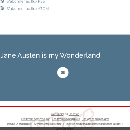
S'abonner au flux RSS
S'abonner au flux ATOM
Jane Austen is my Wonderland
Créer un blog
sur
Hautetfort
Les derniers blogs mis à jour
|
Les dernières notes publiées
|
Les tags les plus populaires
Déclarer un contenu illicite
|
Mentions légales de ce blog
|
Hautetfort
est une marque déposée de la société talkSpirit |
Créez votre
blog
!