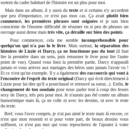
sortent du cadre habituel de l'histoire est un plus pour moi.
Mais dans un album, il y aussi du
texte
et si certains n'y accordent
que peu d'importance, ce n'est pas mon cas. Ça avait
plutôt bien
commencé, les premières phrases sont soignées
et je suis bien
consciente de l'énorme difficulté de résumer en si peu de phrases un
ouvrage aussi dense mais
très vite, ça déraille sur bien des points
.
Pour commencer, cela me semble
incompréhensible pour
quelqu'un qui n'a pas lu le livre
. Mais surtout,
la séparation des
histoires de Lizzie et Darcy, ça ne fonctionne pas du tout
(il faut
lire la première dans un sens, puis retourner le livre pour lire l'autre
point de vue). Quand vous lisez la première partie, Darcy n'apparaît
jamais et vous arrivez aux mariages des héros sans jamais l'avoir vu !
Et ce n'est qu'un exemple. Il y a également
des raccourcis qui vont à
l'encontre de l'esprit du texte original
(Darcy qui écrit directement à
Lizzie pour lui dire qu'il a pourchassé et retrouvé sa soeur...). Enfin,
le
changement de ton soudain
pour nous parler tout à coup des fesses
sexy de Darcy, très peu pour moi. Je n'aurais pas été contre un album
humoristique mais là, ça ne colle ni avec les dessins, ni avec le reste
du texte.
Bref, vous l'avez compris, je n'ai pas aimé le texte mais là encore, ce
n'est que mon ressenti et si pour votre part, de beaux dessins vous
suffisent, ce n'est pas moi qui vous reprocherez de l'ajouter à votre