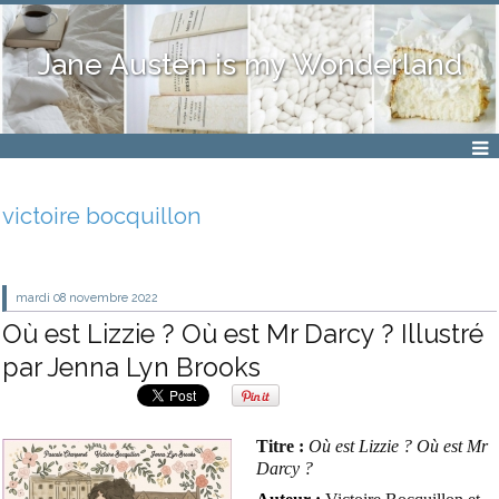
Jane Austen is my Wonderland
victoire bocquillon
mardi 08
novembre 2022
Où est Lizzie ? Où est Mr Darcy ? Illustré
par Jenna Lyn Brooks
Titre :
Où est Lizzie ? Où est Mr
Darcy ?