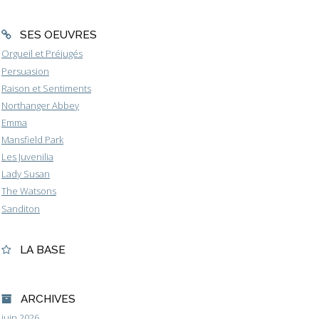
SES OEUVRES
Orgueil et Préjugés
Persuasion
Raison et Sentiments
Northanger Abbey
Emma
Mansfield Park
Les Juvenilia
Lady Susan
The Watsons
Sanditon
LA BASE
ARCHIVES
juin 2026