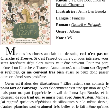
Auteur :
Victoire Bocquillon et
Pascale Charpenet
Illustratrice :
Jenna Lyn Brooks
Langue :
Français
Roman :
Orgueil et Préjugés
Genre :
Album
Note :
3/5
M
ettons les choses au clair tout de suite,
ceci n'est pas un
Cherche et Trouve
. Si c'est l'aspect du livre qui vous intéresse, vous
serez forcément déçu alors mieux vaut être prévenu. Pour ma part,
même si un Cherche et Trouve m'aurait amusé,
un album sur
Orgueil
et Préjugés
, ça me convient très bien aussi
, je peux donc passer
outre ce bémol sans problème.
Qu'en est-il alors des
illustrations
? Elles restent sans conteste
le
point fort de l'ouvrage
. Alors évidemment c'est une question de goût
mais pour ma part j'apprécie le travail de Jenna Lyn Brooks, et
la
douceur de son trait qui se marie bien avec Jane Austen
. Même si
j'ai regretté quelques répétitions de silhouettes sur le même dessin,
d'autres
planches
sont
vraiment très belles
et le fait même qu'elles