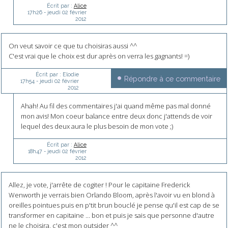
Écrit par :
Alice
17h26
-
jeudi 02
février
2012
On veut savoir ce que tu choisiras aussi ^^
C'est vrai que le choix est dur après on verra les gagnants! =)
Écrit par :
Elodie
Répondre à ce commentaire
17h54
-
jeudi 02
février
2012
Ahah! Au fil des commentaires j'ai quand même pas mal donné
mon avis! Mon coeur balance entre deux donc j'attends de voir
lequel des deux aura le plus besoin de mon vote ;)
Écrit par :
Alice
18h47
-
jeudi 02
février
2012
Allez, je vote, j'arrête de cogiter ! Pour le capitaine Frederick
Wenworth je verrais bien Orlando Bloom, après l'avoir vu en blond à
oreilles pointues puis en p'tit brun bouclé je pense qu'il est cap de se
transformer en capitaine ... bon et puis je sais que personne d'autre
ne le choisira, c'est mon outsider ^^