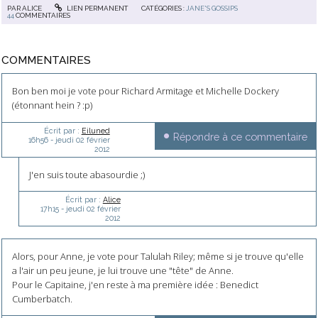
PAR
ALICE
LIEN PERMANENT
CATÉGORIES :
JANE'S GOSSIPS
44
COMMENTAIRES
COMMENTAIRES
Bon ben moi je vote pour Richard Armitage et Michelle Dockery
(étonnant hein ? :p)
Écrit par :
Eiluned
Répondre à ce commentaire
16h56
-
jeudi 02
février
2012
J'en suis toute abasourdie ;)
Écrit par :
Alice
17h15
-
jeudi 02
février
2012
Alors, pour Anne, je vote pour Talulah Riley; même si je trouve qu'elle
a l'air un peu jeune, je lui trouve une "tête" de Anne.
Pour le Capitaine, j'en reste à ma première idée : Benedict
Cumberbatch.