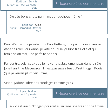
Écrit par :
Sophie
Répondre à ce commentaire
17h10
-
samedi 04
février
2012
De très bons choix, parmi mes chouchous même ;)
Écrit par :
Alice
19h54
-
samedi 04
février
2012
Pour Wentworth, je vote pour Paul Bettany, que j'ai toujours bien vu
dans ce rôle! Pour Anne, je vote pour Emily Blunt, très jolie et qui
ferait, selon moi, une parfaite Anne :)
Par contre, voici ceux que je ne verrais absolument pas dans le rôle :
Jonathan Rhys Meyers (car il n'est pas assez beau :P) et Imogen Poots
(que je verrais plutôt en Emma).
Sinon, j'adore l'idée des sondages comme ça! :D
Écrit par :
Mylene
Répondre à ce commentaire
17h12
-
samedi 04
février
2012
Ah, c'est vrai qu'Imogen pourrait aussi faire une très bonne Emma