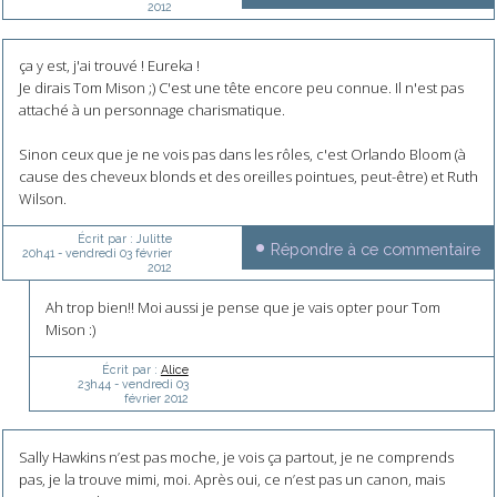
2012
ça y est, j'ai trouvé ! Eureka !
Je dirais Tom Mison ;) C'est une tête encore peu connue. Il n'est pas
attaché à un personnage charismatique.
Sinon ceux que je ne vois pas dans les rôles, c'est Orlando Bloom (à
cause des cheveux blonds et des oreilles pointues, peut-être) et Ruth
Wilson.
Écrit par :
Julitte
Répondre à ce commentaire
20h41
-
vendredi 03
février
2012
Ah trop bien!! Moi aussi je pense que je vais opter pour Tom
Mison :)
Écrit par :
Alice
23h44
-
vendredi 03
février 2012
Sally Hawkins n’est pas moche, je vois ça partout, je ne comprends
pas, je la trouve mimi, moi. Après oui, ce n’est pas un canon, mais