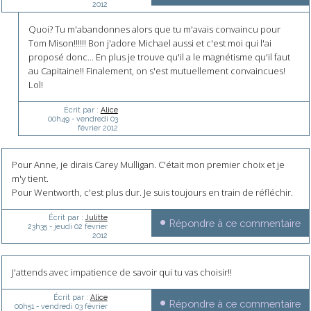
2012
Quoi? Tu m'abandonnes alors que tu m'avais convaincu pour
Tom Mison!!!!!! Bon j'adore Michael aussi et c'est moi qui l'ai
proposé donc... En plus je trouve qu'il a le magnétisme qu'il faut
au Capitaine!! Finalement, on s'est mutuellement convaincues!
Lol!
Écrit par :
Alice
00h49
-
vendredi 03
février 2012
Pour Anne, je dirais Carey Mulligan. C'était mon premier choix et je
m'y tient.
Pour Wentworth, c'est plus dur. Je suis toujours en train de réfléchir.
Écrit par :
Julitte
Répondre à ce commentaire
23h35
-
jeudi 02
février
2012
J'attends avec impatience de savoir qui tu vas choisir!!
Écrit par :
Alice
Répondre à ce commentaire
00h51
-
vendredi 03
février