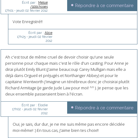
Écrit par :
Méloë
Répondre à ce commentaire
/100choses
17h01
-
jeudi 02
février 2012
Vote Enregistré!!
Écrit par :
Alice
17h25
-
jeudi 02
février
2012
Ah c'est tout de même cruel de devoir choisir qu'une seule
personne pour chaque mais c'est le rôle d'un casting. Pour Anne je
dirai plutôt Emily Blunt (j'aime beaucoup Carey Mulligan mais elle a
déjà dans Orgueil et préjugés et Northanger Abbey) et pour le
capitaine Wentworth j'imagine un ténébreux donc je choisirai plutôt
Richard Armitage (je garde Jude Law pour moi! ^^ ). Je pense que les
deux ensemble passeraient bien à l'écran.
Écrit par :
Elodie
Répondre à ce commentaire
17h02
-
jeudi 02
février
2012
Oui, je sais, dur dur, je ne me suis même pas encore décidée
moi-même! :) En tous cas, j'aime bien tes choix!!