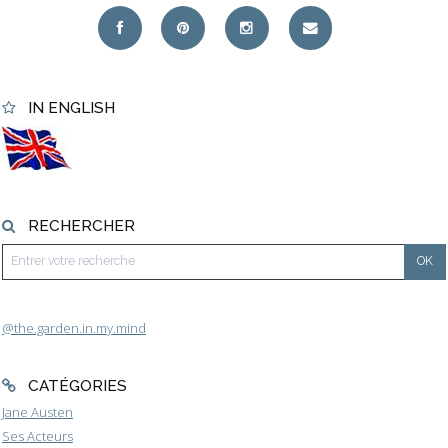
IN ENGLISH
RECHERCHER
@the.garden.in.my.mind
CATÉGORIES
Jane Austen
Ses Acteurs