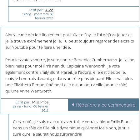
Écrit par :
Alice
17h05
-
mercredi 08
février 2012
Alors, je me décide finalement pour Claire Foy. Je l'ai déjà vu jouer et
je la trouve extrêmement jolie. Tu peux toujours regarder des extraits
sur Youtube pour te faire une idée.
Pour les votes contre, je vote contre Benedict Cumberbatch. Je l'aime
bien, mais pour moi il n'a rien du Capitaine Wentworth. Je vote
également contre Emily Blunt. Pareil, je l'adore, elle est très belle,
mais je la verrais davantage dans un rôle plus piquant. Elle serait plus
une Elizabeth Bennet (même si elle est un peu vieille pour le rôle)
qu'une Anne Wentworth.
Écrit par :
Miss Price
Répondre à ce commentaire
19h35
-
lundi 06
février
2012
C'est noté!! Je suis d'accord avec toi, je verrais mieux Emily Blunt
dans un rôle de fille plus dynamique qu'Anne! Mais bon, je suis
sûre qu'elle saurait nous surprendre!