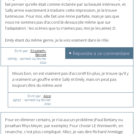
fait penser qu'elle était comme éclairée par sa beauté intérieure, et
Sally arrive exactement à traduire cette impression, je la trouve
lumineuse. Pour moi, elle fait une Anne parfaite, mais je sais que
nous ne sommes pas d'accord là-dessus (de même que sur
l'adaptation : les scènes que tu n'aimes pas, moi je les aime) :D.
Emily étant du même genre, je la vois vraiment dans le rôle.
Écrit par :
Elizabeth-
Répondre à ce commentaire
Bennet
00h05
-
samedi 04
février
2012
Mouis bon, on est vraiment pas d'accord!! En plus, je trouve qu'il y
a vraiment un gouffre entre Sally et Emily, mais on peut pas
toujours être du même avis!
Écrit par :
Alice
19h57
-
samedi 04
février
2012
Pour en éliminer certains, je n'ai aucun problème (Paul Bettany ou
Jonathan Rhys Meyer, par exemple). Pour choisir LE Wentworth, en
revanche, c'est plus compliqué. Allez, je vais dire Richard Armitage.