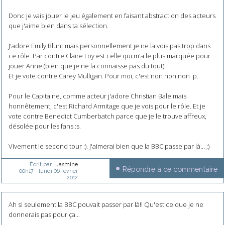
Donc je vais jouer le jeu également en faisant abstraction des acteurs
que j'aime bien dans ta sélection.
J'adore Emily Blunt mais personnellement je ne la vois pas trop dans
ce rôle. Par contre Claire Foy est celle qui m'a le plus marquée pour
jouer Anne (bien que je ne la connaisse pas du tout).
Et je vote contre Carey Mulligan. Pour moi, c'est non non non :p.
Pour le Capitaine, comme acteur j'adore Christian Bale mais
honnêtement, c'est Richard Armitage que je vois pour le rôle. Et je
vote contre Benedict Cumberbatch parce que je le trouve affreux,
désolée pour les fans :s.
Vivement le second tour :). J'aimerai bien que la BBC passe par là... ;)
Écrit par :
Jasmine
Répondre à ce commentaire
00h17
-
lundi 06
février
2012
Ah si seulement la BBC pouvait passer par là!! Qu'est ce que je ne
donnerais pas pour ça...