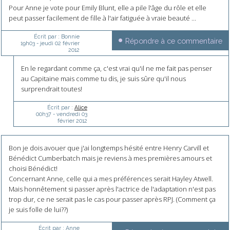
Pour Anne je vote pour Emily Blunt, elle a pile l'âge du rôle et elle
peut passer facilement de fille à l'air fatiguée à vraie beauté ...
Écrit par :
Bonnie
Répondre à ce commentaire
19h03
-
jeudi 02
février
2012
En le regardant comme ça, c'est vrai qu'il ne me fait pas penser
au Capitaine mais comme tu dis, je suis sûre qu'il nous
surprendrait toutes!
Écrit par :
Alice
00h37
-
vendredi 03
février 2012
Bon je dois avouer que j'ai longtemps hésité entre Henry Carvill et
Bénédict Cumberbatch mais je reviens à mes premières amours et
choisi Bénédict!
Concernant Anne, celle qui a mes préférences serait Hayley Atwell.
Mais honnêtement si passer après l'actrice de l'adaptation n'est pas
trop dur, ce ne serait pas le cas pour passer après RPJ. (Comment ça
je suis folle de lui??)
Écrit par :
Anne