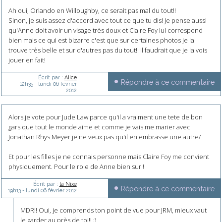
Ah oui, Orlando en Willoughby, ce serait pas mal du tout!!
Sinon, je suis assez d'accord avec tout ce que tu dis! Je pense aussi
qu'Anne doit avoir un visage très doux et Claire Foy lui correspond
bien mais ce qui est bizarre c'est que sur certaines photos je la
trouve très belle et sur d'autres pas du tout!! Il faudrait que je la vois
jouer en fait!
Écrit par :
Alice
Répondre à ce commentaire
12h35
-
lundi 06
février
2012
Alors je vote pour Jude Law parce qu'il a vraiment une tete de bon
gars que tout le monde aime et comme je vais me marier avec
Jonathan Rhys Meyer je ne veux pas qu'il en embrasse une autre/
Et pour les filles je ne connais personne mais Claire Foy me convient
physiquement. Pour le role de Anne bien sur !
Écrit par :
la Nixe
Répondre à ce commentaire
19h13
-
lundi 06
février 2012
MDR!! Oui, je comprends ton point de vue pour JRM, mieux vaut
le garder au près de toi!! ;)