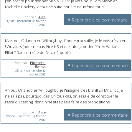
J'en profite pour donner MES VOTES: je vote pour Tom Mison et
Michelle Dockery. A tout de suite pour le deuxième tour!!
Écrit par :
Alice
Répondre à ce commentaire
17h11
-
mercredi 08
février
2012
Mais oui, Orlando en Willoughby ! Bonne trouvaille, je le vois très bien
! Ou alors (pour ne pas être HS et me faire gronder ^^) en William
Elliot ? Dans un rôle de "villain", quoi :)
Écrit par :
Elizabeth-
Répondre à ce commentaire
Bennet
08h19
-
dimanche 12
février 2012
Ah oui, Orlando en Willoughby, je l'imagine très bien!! En Mr Elliot, je
ne sais pas, pourquoi pas! En tous cas, on essaie de constituer le
reste du casting, donc n'hésites pas à faire des propositions!
Écrit par :
Alice
Répondre à ce commentaire
00h01
-
mercredi 15
février
2012