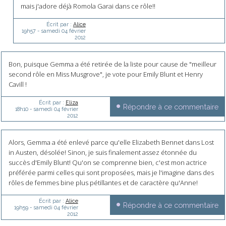
mais j'adore déjà Romola Garai dans ce rôle!!
Écrit par :
Alice
19h57
-
samedi 04
février
2012
Bon, puisque Gemma a été retirée de la liste pour cause de "meilleur
second rôle en Miss Musgrove", je vote pour Emily Blunt et Henry
Cavill !
Écrit par :
Eliza
Répondre à ce commentaire
18h10
-
samedi 04
février
2012
Alors, Gemma a été enlevé parce qu'elle Elizabeth Bennet dans Lost
in Austen, désolée! Sinon, je suis finalement assez étonnée du
succès d'Emily Blunt! Qu'on se comprenne bien, c'est mon actrice
préférée parmi celles qui sont proposées, mais je l'imagine dans des
rôles de femmes bine plus pétillantes et de caractère qu'Anne!
Écrit par :
Alice
Répondre à ce commentaire
19h59
-
samedi 04
février
2012