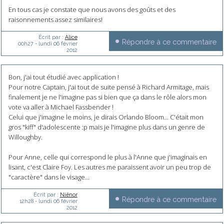
En tous cas je constate que nous avons des goûts et des
raisonnements assez similaires!
Écrit par :
Alice
Répondre à ce commentaire
00h27
-
lundi 06
février
2012
Bon, j'ai tout étudié avec application !
Pour notre Captain, j'ai tout de suite pensé à Richard Armitage, mais
finalement je ne l'imagine pas si bien que ça dans le rôle alors mon
vote va aller à Michael Fassbender !
Celui que j'imagine le moins, je dirais Orlando Bloom... C'était mon
gros "kiff" d'adolescente :p mais je l'imagine plus dans un genre de
Willoughby.
Pour Anne, celle qui correspond le plus à l'Anne que j'imaginais en
lisant, c'est Claire Foy. Les autres me paraissent avoir un peu trop de
"caractère" dans le visage...
Écrit par :
Niënor
Répondre à ce commentaire
12h28
-
lundi 06
février
2012