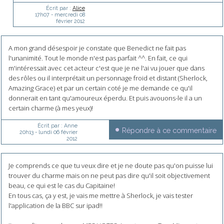
Écrit par :
Alice
17h07
-
mercredi 08
février 2012
A mon grand désespoir je constate que Benedict ne fait pas
l'unanimité. Tout le monde n'est pas parfait ^^. En fait, ce qui
m'intéressait avec cet acteur c'est que je ne l'ai vu jouer que dans
des rôles ou il interprétait un personnage froid et distant (Sherlock,
Amazing Grace) et par un certain coté je me demande ce qu'il
donnerait en tant qu'amoureux éperdu. Et puis avouons-le il a un
certain charme (à mes yeux)!
Écrit par :
Anne
Répondre à ce commentaire
20h13
-
lundi 06
février
2012
Je comprends ce que tu veux dire et je ne doute pas qu'on puisse lui
trouver du charme mais on ne peut pas dire qu'il soit objectivement
beau, ce qui est le cas du Capitaine!
En tous cas, ça y est, je vais me mettre à Sherlock, je vais tester
l'application de la BBC sur ipad!!