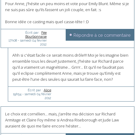
Pour Anne, j'hésite un peu moins et vote pour Emily Blunt. Même si je
ne suis pas sûre qu'ils fassent un joli couple, en fait. :s
Bonne idée ce casting mais quel casse-tête ! :D
Écrit par :
Fée
Répondre à ce commentaire
Bourbonnaise
17h08
-
samedi 04
février
2012
Ahh si c'était facile ce serait moins drôle!!! Moi je les imagine bien
ensemble tous les deux!! Justement, j'hésite sur Richard parce
qu'il a vraiment un magnétisme... Grrrr... Et qu'il ne faudrait pas
qu'il eclipse complètement Anne, mais je trouve qu'Emily est
peut-être l'une des seules qui saurait lui faire face, non?
Écrit par :
Alice
19h54
-
samedi 04
février
2012
Le choix est cornélien... mais, j'arrête ma décision sur Richard
Armitage et Claire Foy même si Andrea Riseborough et Jude Law
auraient de quoi me faire encore hésiter...