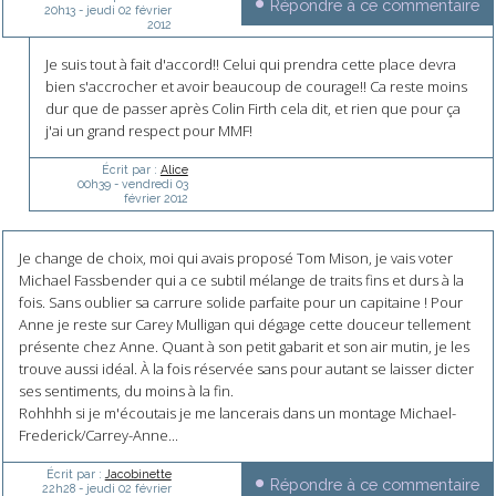
Répondre à ce commentaire
20h13
-
jeudi 02
février
2012
Je suis tout à fait d'accord!! Celui qui prendra cette place devra
bien s'accrocher et avoir beaucoup de courage!! Ca reste moins
dur que de passer après Colin Firth cela dit, et rien que pour ça
j'ai un grand respect pour MMF!
Écrit par :
Alice
00h39
-
vendredi 03
février 2012
Je change de choix, moi qui avais proposé Tom Mison, je vais voter
Michael Fassbender qui a ce subtil mélange de traits fins et durs à la
fois. Sans oublier sa carrure solide parfaite pour un capitaine ! Pour
Anne je reste sur Carey Mulligan qui dégage cette douceur tellement
présente chez Anne. Quant à son petit gabarit et son air mutin, je les
trouve aussi idéal. À la fois réservée sans pour autant se laisser dicter
ses sentiments, du moins à la fin.
Rohhhh si je m'écoutais je me lancerais dans un montage Michael-
Frederick/Carrey-Anne...
Écrit par :
Jacobinette
Répondre à ce commentaire
22h28
-
jeudi 02
février