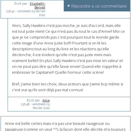
Écrit par :
Elizabeth-
Répondre à ce commentaire
Bennet
23h41
-
vendredi 03
février
2012
Alors, Sally Hawkins n'est pas moche, je suis d'accord, mais elle
est tout juste mimi! Ce qui n'est pas du tout le cas d'Anne!! Moi ce
que je ne comprends pas c'est pourquoi tout le monde garde
cette image d'une Anne juste bof!! Pourtant si on lit les
descriptions tout au long du livre et les réactions qu'elle
déclenche, il est évident qu'elle n'est pas juste mimi mais
vraiment belle!! En plus Sally Hawkins n'est pas mise en valeur et
on ne peut pas dire qu'elle fasse envie! Quand elle s'apprête à
embrasser le Capitaine!! Quelle horreur cette scène!
Bref, j'aime bien tes choix, deux acteurs que j'aime bcp même si
c'est vrai qu'ils sont déjà pas mal connus!
Écrit par :
Alice
23h48
-
vendredi 03
février 2012
Anne est belle certes mais n'a pas une beauté ravageuse ou
tapageuse (comme on veut ^^), la façon dont elle décrite m'a toujours