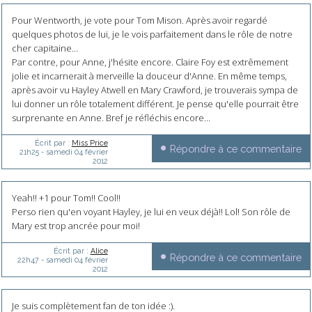
Pour Wentworth, je vote pour Tom Mison. Après avoir regardé
quelques photos de lui, je le vois parfaitement dans le rôle de notre
cher capitaine...
Par contre, pour Anne, j'hésite encore. Claire Foy est extrêmement
jolie et incarnerait à merveille la douceur d'Anne. En même temps,
après avoir vu Hayley Atwell en Mary Crawford, je trouverais sympa de
lui donner un rôle totalement différent. Je pense qu'elle pourrait être
surprenante en Anne. Bref je réfléchis encore...
Écrit par :
Miss Price
Répondre à ce commentaire
21h25
-
samedi 04
février
2012
Yeah!! +1 pour Tom!! Cool!!
Perso rien qu'en voyant Hayley, je lui en veux déjà!! Lol! Son rôle de
Mary est trop ancrée pour moi!
Écrit par :
Alice
Répondre à ce commentaire
22h47
-
samedi 04
février
2012
Je suis complètement fan de ton idée :).