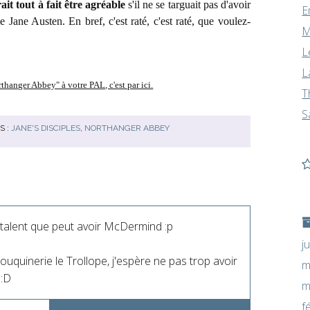
ait tout à fait être agréable
s'il ne se targuait pas d'avoir
E
Jane Austen. En bref, c'est raté, c'est raté, que voulez-
M
L
L
thanger Abbey" à votre PAL, c'est par ici.
T
S
S :
JANE'S DISCIPLES
,
NORTHANGER ABBEY
e talent que peut avoir McDermind :p
j
ouquinerie le Trollope, j'espère ne pas trop avoir
m
 :D
m
f