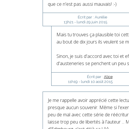
que ce n'est pas aussi mauvais! :-)
Écrit par :
Aurélie
13h21
-
lundi 29
juin 2015
Mais tu trouves ça plausible toi cett
au bout de dix jours ils veulent se m
Sinon, je suis d'accord avec toi et e
d'austeneries se penchent un peu 
Écrit par :
Alice
11h19
-
lundi 10
août 2015
Je me rappelle avoir apprécié cette lectu
presque aucun souvenir. Même si l'exerci
peu de mal avec cette série de réécritur
laisse trop peu de libertés à l'auteur ...
d'Edimbourg, c'est déjà ça ! ^^