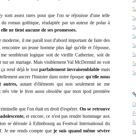
S
ey
sont assez rares pour que l'on se réjouisse d'une telle
S
 du roman gothique, réadaptée par un auteur de polar à
S
,
elle ne tient aucune de ses promesses.
S
e moderne, il me paraît tout d'abord important de faire des
S
e, rencontre un jeune homme plus âgé qu'elle et l'épouse,
S
 me semblerait logique soit de vieillir Catherine, soit de
nir sur un mariage. Mais visiblement Val McDermid ne voit
S
ça rend déjà le tout
parfaitement invraisemblable
mais
S
 tellement ancrer l'histoire dans notre époque
qu'elle nous
 autres,
autant d'éléments qui non seulement ne me
t très vite le livre aussi obsolète que mon ipod première
O
minelle que l'on était en droit d'espérer.
On se retrouve
P
 adolescente,
et encore, ce n'est pas rendre hommage aux
R
ction se déroule à Edimbourg au Festival International du
if. Je me rends compte que
je suis quand même sévère
N