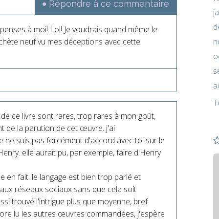
Répondre à ce commentaire
j
d
r, penses à moi! Lol! Je voudrais quand même le
'achète neuf vu mes déceptions avec cette
n
o
s
a
T
de ce livre sont rares, trop rares à mon goût,
nt de la parution de cet œuvre. j'ai
 ne suis pas forcément d'accord avec toi sur le
 Henry. elle aurait pu, par exemple, faire d'Henry
en fait. le langage est bien trop parlé et
e aux réseaux sociaux sans que cela soit
 aussi trouvé l'intrigue plus que moyenne, bref
ncore lu les autres œuvres commandées, j'espère