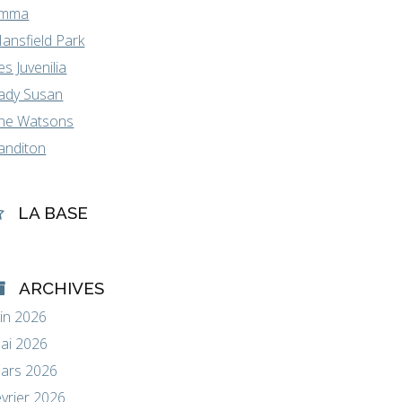
mma
ansfield Park
es Juvenilia
ady Susan
he Watsons
anditon
LA BASE
ARCHIVES
uin 2026
ai 2026
ars 2026
évrier 2026