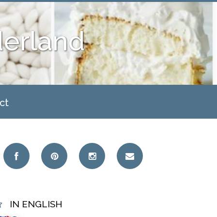
derland
ct
IN ENGLISH