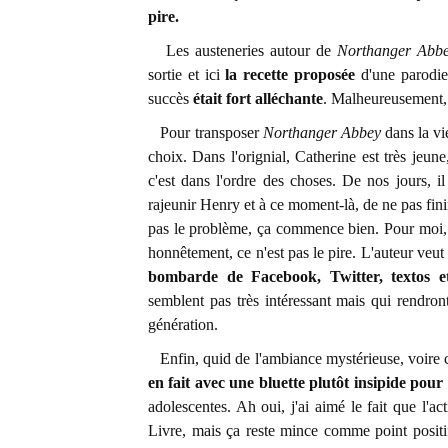
pire.
Les austeneries autour de
Northanger Abb
sortie et ici
la recette proposée
d'une parodie
succès
était fort alléchante
. Malheureusement
Pour transposer
Northanger Abbey
dans la vi
choix. Dans l'orignial, Catherine est très jeun
c'est dans l'ordre des choses. De nos jours, il
rajeunir Henry et à ce moment-là, de ne pas fi
pas le problème, ça commence bien. Pour moi, 
honnêtement, ce n'est pas le pire. L'auteur veut
bombarde de Facebook, Twitter, textos et
semblent pas très intéressant mais qui rendron
génération.
Enfin, quid de l'ambiance mystérieuse, voire cri
en fait avec une bluette plutôt insipide pour
adolescentes. Ah oui, j'ai aimé le fait que l'a
Livre, mais ça reste mince comme point posit