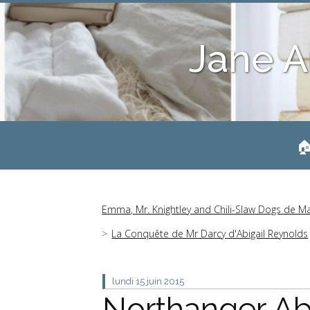
Jane A
🏠
Emma, Mr. Knightley and Chili-Slaw Dogs de M
La Conquête de Mr Darcy d'Abigail Reynolds
lundi 15
juin 2015
Northanger Ab