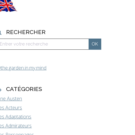
RECHERCHER
the.garden.in.my.mind
CATÉGORIES
ane Austen
es Acteurs
es Adaptations
es Admirateurs
es Personnages