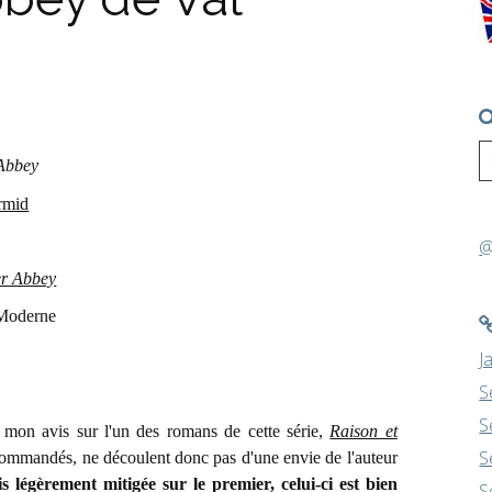
Abbey
rmid
@
r Abbey
 Moderne
J
S
S
 mon avis sur l'un des romans de cette série,
Raison et
S
té commandés, ne découlent donc pas d'une envie de l'auteur
is légèrement mitigée sur le premier, celui-ci est bien
S