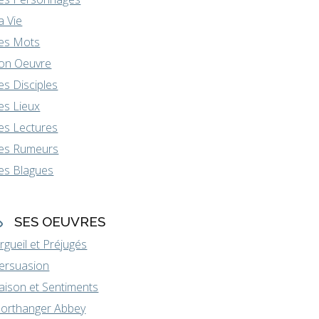
a Vie
es Mots
on Oeuvre
es Disciples
es Lieux
es Lectures
es Rumeurs
es Blagues
SES OEUVRES
rgueil et Préjugés
ersuasion
aison et Sentiments
orthanger Abbey