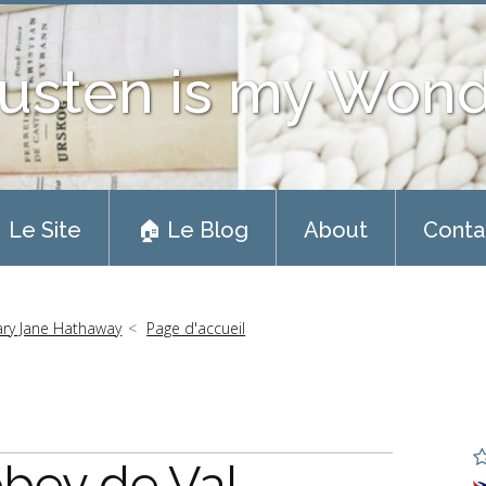
usten is my Won
 Le Site
🏠 Le Blog
About
Conta
ary Jane Hathaway
Page d'accueil
bey de Val