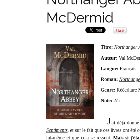
McDermid
Titre:
Northanger 
Auteur:
Val McDe
Langue:
Français
Roman:
Northange
Genre:
Réécriture
Note:
2/5
J
'ai déjà donné
Sentiments
, et sur le fait que ces livres ont é
lui-même et que cela se ressent.
Mais si j'éta