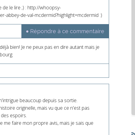
 de le lire ;) : http://whoopsy-
er-abbey-de-val-mcdermid?highlight=mcdermid :)
Répondre à ce commentaire
t déjà bien! Je ne peux pas en dire autant mais je
mbourg.
 m'intrigue beaucoup depuis sa sortie.
istoire originelle, mais vu que ce n'est pas
 des espoirs.
e de me faire mon propre avis, mais je sais que