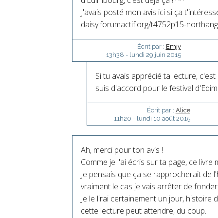
J'avais posté mon avis ici si ça t'intéresse
daisy.forumactif.org/t4752p15-northang
Écrit par :
Emjy
13h38
-
lundi 29
juin 2015
Si tu avais apprécié ta lecture, c'es
suis d'accord pour le festival d'Edi
Écrit par :
Alice
11h20
-
lundi 10
août 2015
Ah, merci pour ton avis !
Comme je l'ai écris sur ta page, ce livre
Je pensais que ça se rapprocherait de l'h
vraiment le cas je vais arrêter de fonder
Je le lirai certainement un jour, histoir
cette lecture peut attendre, du coup.