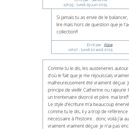
12h35
-
lundi 29
juin 2015
Si jamais tu as envie de le balance
lire mais hors de question que je l
collection!!
Écrit par :
Alice
11h17
-
lundi 10
août 2015
Comme tu le dis, les austeneries autour 
d'où le fait que je me réjouissais vraime
malheureusement été vraiment déçue. Je
principe de vieillir Catherine ou rajeunir
un trentenaire divorcé et père. mai bref!
Le style d'écriture m'a beaucoup énervée 
comme tu le dis, il y a trop de référenc
nécessaire à l'histoire... donc voilà j'ai
vraiment vraiment déçue. je n'ai pas e