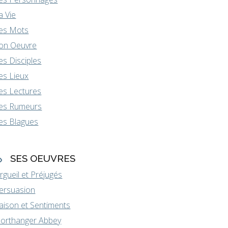
a Vie
es Mots
on Oeuvre
es Disciples
es Lieux
es Lectures
es Rumeurs
es Blagues
SES OEUVRES
rgueil et Préjugés
ersuasion
aison et Sentiments
orthanger Abbey