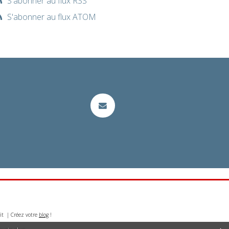
S'abonner au flux RSS
S'abonner au flux ATOM
it | Créez votre
blog
!