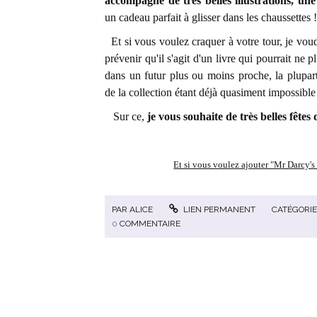
accompagné de très belles illustrations, une
un cadeau parfait à glisser dans les chaussettes !
Et si vous voulez craquer à votre tour, je vo
prévenir qu'il s'agit d'un livre qui pourrait ne p
dans un futur plus ou moins proche, la plupart
de la collection étant déjà quasiment impossible 
Sur ce,
je vous souhaite de très belles fêtes
Et si vous voulez ajouter "Mr Darcy's 
PAR
ALICE
LIEN PERMANENT
CATÉGORIE
0
COMMENTAIRE