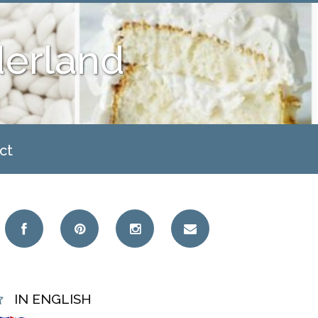
derland
ct
IN ENGLISH