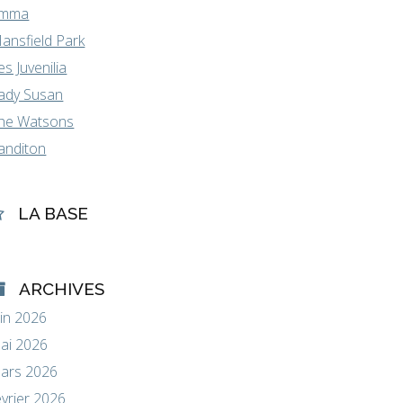
mma
ansfield Park
es Juvenilia
ady Susan
he Watsons
anditon
LA BASE
ARCHIVES
uin 2026
ai 2026
ars 2026
évrier 2026