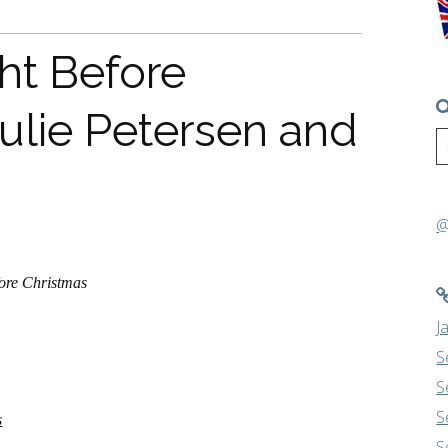
ht Before
ulie Petersen and
@
ore Christmas
J
S
S
S
s
S