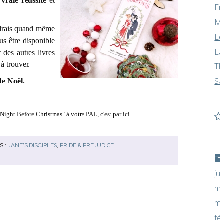
 vraie réussite
et
E
M
udrais quand même
L
lus être disponible
L
 des autres livres
à trouver.
T
S
 de Noël.
Night Before Christmas" à votre PAL, c'est par ici
S :
JANE'S DISCIPLES
,
PRIDE & PREJUDICE
j
m
m
f