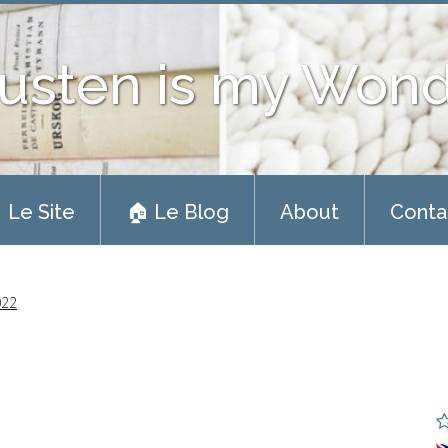
usten is my Won
 Le Site
🏠 Le Blog
About
Conta
022