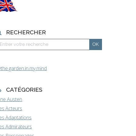
RECHERCHER
the.garden.in.my.mind
CATÉGORIES
ane Austen
es Acteurs
es Adaptations
es Admirateurs
es Personnages