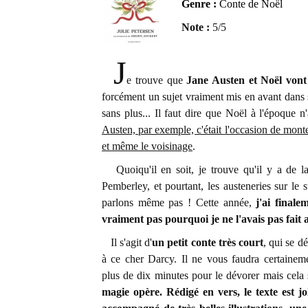
Genre :
Conte de Noël
Note :
5/5
J
e trouve que
Jane Austen et Noël vont
forcément un sujet vraiment mis en avant dans
sans plus... Il faut dire que Noël à l'époque
Austen, par exemple, c'était l'occasion de monte
et même le voisinage
.
Quoiqu'il en soit, je trouve qu'il y a de la
Pemberley, et pourtant, les austeneries sur le 
parlons même pas ! Cette année,
j'ai finale
vraiment pas pourquoi je ne l'avais pas fait 
Il s'agit d'
un petit conte très court
, qui se d
à ce cher Darcy. Il ne vous faudra certaine
plus de dix minutes pour le dévorer mais cela
magie opère. Rédigé en vers, le texte est j