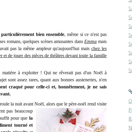
S
S
S
 particulièrement bien ensemble
, même si ce n'est pas
S
 ses romans, quelques scènes amusantes dans
Emma
mais
S
 n'avait pas la même ampleur qu'aujourd'hui mais
chez les
S
r et de jouer des pièces de théâtres devant toute la famille
S
S
 matière à exploiter ! Qui ne rêverait pas d'un Noël à
sujet sont assez rares, quant aux bonnes austeneries, n'en
ment craqué pour celle-ci et, honnêtement, je ne sais
avant.
O
éroule la nuit avant Noël, alors que le père-noël rend
visite
P
ment pas beaucoup
 suffit pour que
la
R
oliment tourné et
N