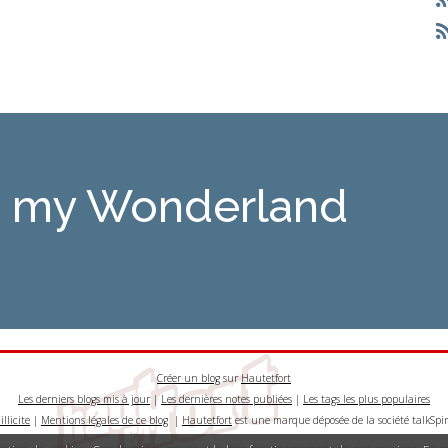
is my Wonderland
Créer un blog
sur
Hautetfort
Les derniers blogs mis à jour
|
Les dernières notes publiées
|
Les tags les plus populaires
llicite
|
Mentions légales de ce blog
|
Hautetfort
est une marque déposée de la société talkSpir