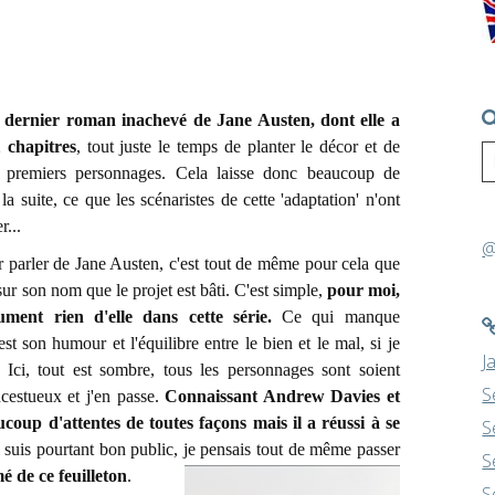
e
dernier roman inachevé de Jane Austen, dont elle a
1 chapitres
, tout juste le temps de planter le décor et de
s premiers personnages. Cela laisse donc beaucoup de
 la suite, ce que les scénaristes de cette 'adaptation' n'ont
r...
@
rler de Jane Austen, c'est tout de même pour cela que
ur son nom que le projet est bâti. C'est simple,
pour moi,
ument rien d'elle dans cette série.
Ce qui manque
est son humour et l'équilibre entre le bien et le mal, si je
J
. Ici, tout est sombre, tous les personnages sont soient
S
ncestueux et j'en passe.
Connaissant Andrew Davies et
ucoup d'attentes de toutes façons mais il a réussi à se
S
suis pourtant bon public, je pensais tout de même passer
S
mé de ce feuilleton
.
S