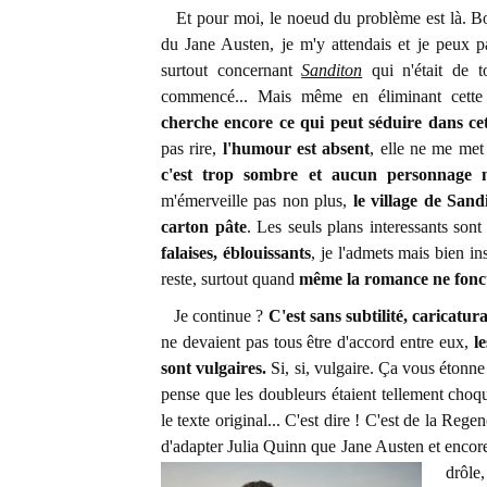
Et pour moi, le noeud du problème est là. Bon
du Jane Austen, je m'y attendais et je peux pa
surtout concernant
Sanditon
qui n'était de t
commencé... Mais même en éliminant cett
cherche encore ce qui peut séduire dans cet
pas rire,
l'humour est absent
, elle ne me me
c'est trop sombre et aucun personnage n
m'émerveille pas non plus,
le village de Sand
carton pâte
. Les seuls plans interessants son
falaises, éblouissants
, je l'admets mais bien in
reste, surtout quand
même la romance ne fonct
Je continue ?
C'est sans subtilité, caricatura
ne devaient pas tous être d'accord entre eux,
l
sont vulgaires.
Si, si, vulgaire. Ça vous étonne
pense que les doubleurs étaient tellement choq
le texte original... C'est dire ! C'est de la 
d'adapter Julia Quinn que Jane Austen et encore
drôle,