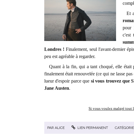
compl
Et av
roman
pour 
c'est
summu
Londres !
Finalement, seul l'avant-dernier épis
peu est agréable à regarder.
Quant à la fin, qui a tant choqué, elle était p
finalement était renouvelée (ce qui ne lasse pa
lueur d'espoir parce que
si vous trouvez que Si
Jane Austen
.
Si vous voulez malgré tout l
PAR
ALICE
LIEN PERMANENT
CATÉGORIE