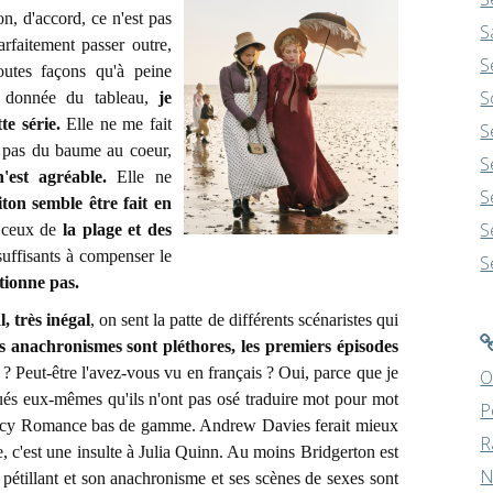
, d'accord, ce n'est pas
S
rfaitement passer outre,
S
outes façons qu'à peine
S
e donnée du tableau,
je
te série.
Elle ne me fait
S
t pas du baume au coeur,
S
'est agréable.
Elle ne
S
iton semble être fait en
S
t ceux de
la plage et des
suffisants à compenser le
S
ionne pas.
l, très inégal
, on sent la patte de différents scénaristes qui
es anachronismes sont pléthores, les premiers épisodes
 ? Peut-être l'avez-vous vu en français ? Oui, parce que je
O
ués eux-mêmes qu'ils n'ont pas osé traduire mot pour mot
P
Regency Romance bas de gamme. Andrew Davies ferait mieux
R
, c'est une insulte à Julia Quinn. Au moins Bridgerton est
N
 pétillant et son
anachronisme et ses scènes de sexes sont