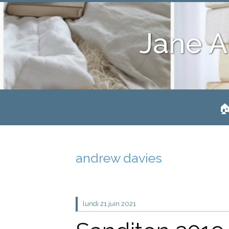
Jane A
🏠
andrew davies
lundi 21
juin 2021