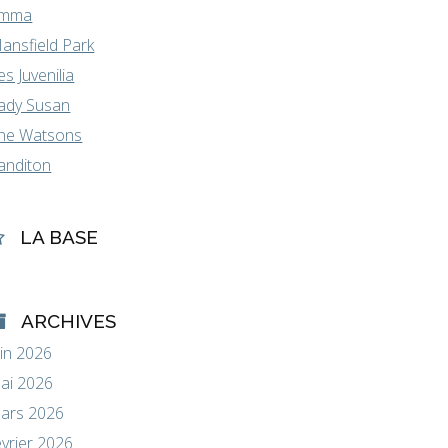
mma
ansfield Park
es Juvenilia
ady Susan
he Watsons
anditon
LA BASE
ARCHIVES
uin 2026
ai 2026
ars 2026
évrier 2026