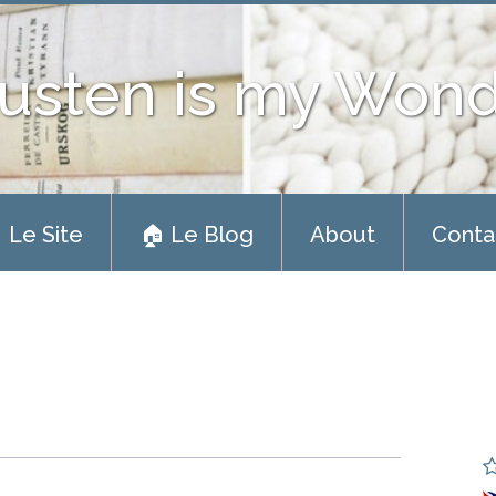
usten is my Won
 Le Site
🏠 Le Blog
About
Conta