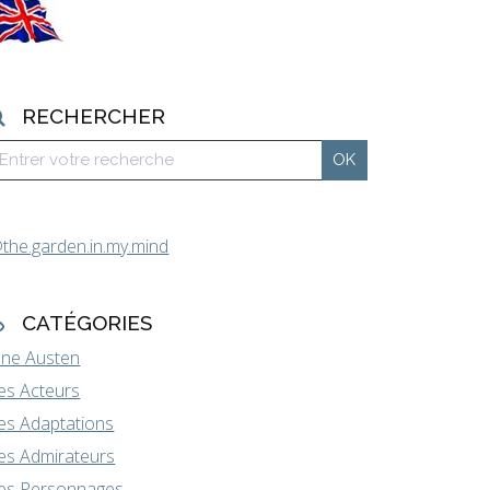
RECHERCHER
the.garden.in.my.mind
CATÉGORIES
ane Austen
es Acteurs
es Adaptations
es Admirateurs
es Personnages