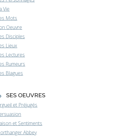
a Vie
es Mots
on Oeuvre
es Disciples
es Lieux
es Lectures
es Rumeurs
es Blagues
SES OEUVRES
rgueil et Préjugés
ersuasion
aison et Sentiments
orthanger Abbey