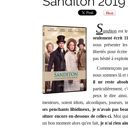
Sanditon 2019
S
anditon
est l
seulement écrit 1
nous présenter le
libertés pour écrire
pas hésité à exploite
Commençons par pa
nous sommes là et s
il ne reste absol
particulièrement, c'
peux le dire ainsi
menteurs, soient idiots, alcooliques, joueurs, i
ses penchants libidineux, je n'avais pas bea
situer encore en-dessous de celles-ci.
Moi qui 
un bon moment alors qu'en fait,
je n'ai rien ai