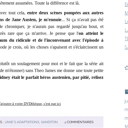
ètement assumées. Toute la différence est là.
E
M
ec tout cela,
entre deux scènes pompées aux autres
s de Jane Austen, je m'ennuie
... Si ça n'avait pas été
L
le chroniquer, je n'aurais pas regardé jusqu'au bout, et
L
 très rare que ça m'arrive. Je pense que l'
on atteint le
T
m du ridicule et de l'inconvenant avec l'épisode à
S
ode je crois, où les choses s'apaisent et s'éclaircissent un
lutôt un soulagement pour moi et le fait que la série ait
s de m'étonner) sans Theo James me donne une toute petite
dney était le parfait héros austenien, par pitié, relisez
j
'ajouter à votre DVDthèque, c'est par ici
m
m
S :
JANE'S ADAPTATIONS
,
SANDITON
4
COMMENTAIRES
f