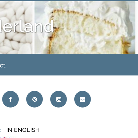
derland
ct
IN ENGLISH