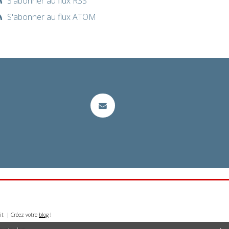
S'abonner au flux RSS
S'abonner au flux ATOM
it | Créez votre
blog
!