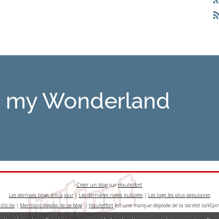
is my Wonderland
Créer un blog
sur
Hautetfort
Les derniers blogs mis à jour
|
Les dernières notes publiées
|
Les tags les plus populaires
llicite
|
Mentions légales de ce blog
|
Hautetfort
est une marque déposée de la société talkSpir