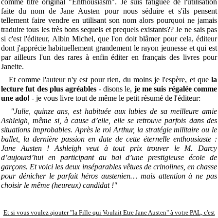
comme titre original "Enthousiasm". Je suis fatiguée de l'utilisation
faite du nom de Jane Austen pour nous séduire et s'ils pensent
tellement faire vendre en utilisant son nom alors pourquoi ne jamais
traduire tous les très bons sequels et prequels existants?? Je ne sais pas
si c'est l'éditeur, Albin Michel, que l'on doit blâmer pour cela, éditeur
dont j'apprécie habituellement grandement le rayon jeunesse et qui est
par ailleurs l'un des rares à enfin éditer en français des livres pour
Janeite.
Et comme l'auteur n'y est pour rien, du moins je l'espère, et que
la
lecture fut des plus agréables
- disons le,
je me suis régalée comme
une ado!
- je vous livre tout de même le petit résumé de l'éditeur:
"Julie, quinze ans, est habituée aux lubies de sa meilleure amie
Ashleigh, même si, à cause d’elle, elle se retrouve parfois dans des
situations improbables. Après le roi Arthur, la stratégie militaire ou le
ballet, la dernière passion en date de cette éternelle enthousiaste :
Jane Austen ! Ashleigh veut à tout prix trouver le M. Darcy
d’aujourd’hui en participant au bal d’une prestigieuse école de
garçons. Et voici les deux inséparables vêtues de crinolines, en chasse
pour dénicher le parfait héros austenien… mais attention à ne pas
choisir le même (heureux) candidat !"
Et si vous voulez ajouter "la Fille qui
Voulait
Etre Jane Austen" à votre PAL, c'est