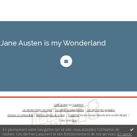
Jane Austen is my Wonderland
Créer un blog
sur
Hautetfort
Les derniers blogs mis à jour
|
Les dernières notes publiées
|
Les tags les plus populaires
Déclarer un contenu illicite
|
Mentions légales de ce blog
|
Hautetfort
est une marque déposée de la société talkSpirit |
Créez votre
blog
!
En poursuivant votre navigation sur ce site, vous acceptez l'utilisation de
cookies. Ces derniers assurent le bon fonctionnement de nos services.
En savoir