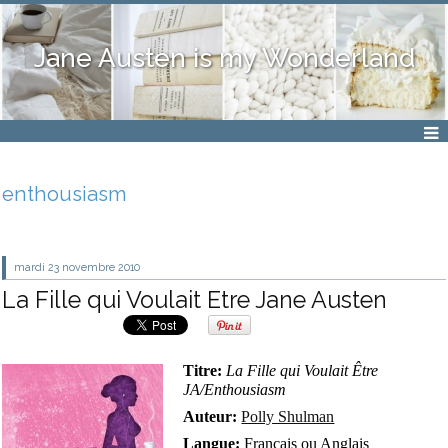
Jane Austen is my Wonderland
enthousiasm
mardi 23
novembre 2010
La Fille qui Voulait Etre Jane Austen
Titre:
La Fille qui Voulait Être
JA/Enthousiasm
Auteur:
Polly Shulman
Langue:
Français ou Anglais