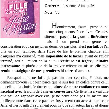
Genre:
Adolescentes Aimant JA
Note:
4/5
H
onnêtement, j'aurai presque pu
mettre cinq coeurs à ce livre. Ce n'est
sûrement
pas de la grande littérature
,
mais si on prend son genre en
considération et qu'on ne lui en demande pas plus,
il est parfait
. Je l'ai
pris un soir, fatiguée, dans l'idée de lire le premier chapitre afin
d'aiguiser ma curiosité, mais
impossible de le lâcher
avant de l'avoir
terminé, soit au milieu de la nuit.
L'écriture est légère, l'histoire
intéressante
et plutôt que de la trouver mièvre ou niaise,
elle m'a
rendu nostalgique de mes premières histoires d'amour
.
Pourquoi donc ne lui ai-je pas attribuer ces cinq
Y
alors me
demanderez-vous? Et bien parce que je suis très en colère contre celui
ou celle qui a choisit le titre et qui
abuse de notre confiance en nous
racolant avec le nom de Jane en couverture
. Ce livre n'a à vrai dire
que
peu de rapport avec elle
, je ne peux donc pas lui mettre une
meilleure note dans cet espace exclusivement consacré à notre cher
Jane, et c'est d'ailleurs sûrement pour ça que son auteur lui avait donné