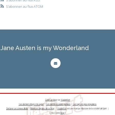
S'abonner au flux ATOM
Jane Austen is my Wonderland
Créer un blog
sur
Hautetfort
Les derniers blogs mis à jour
|
Les dernières notes publiées
|
Les tags les plus populaires
Déclarer un contenu illicite
|
Mentions légales de ce blog
|
Hautetfort
est une marque déposée de la société talkSpirit |
Créez votre
blog
!