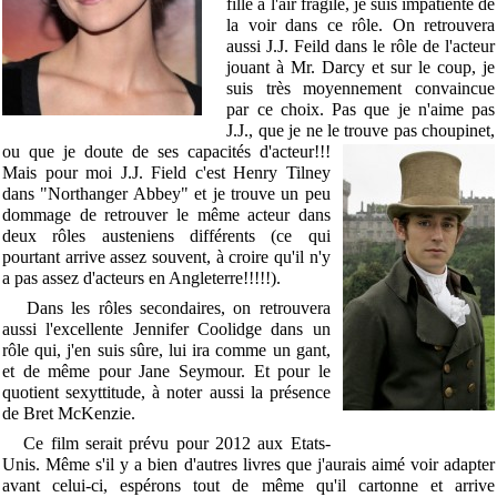
fille à l'air fragile, je suis impatiente de
la voir dans ce rôle. On retrouvera
aussi J.J. Feild dans le rôle de l'acteur
jouant à Mr. Darcy et sur le coup, je
suis très moyennement convaincue
par ce choix. Pas que je n'aime pas
J.J., que je ne le trouve pas choupinet,
ou
que je doute de ses capacités d'acteur!!!
Mais pour moi J.J. Field c'est Henry Tilney
dans "Northanger Abbey" et je trouve un peu
dommage de retrouver le même acteur dans
deux rôles austeniens différents (ce qui
pourtant arrive assez souvent, à croire qu'il n'y
a pas assez d'acteurs en Angleterre!!!!!).
Dans les rôles secondaires, on retrouvera
aussi l'excellente Jennifer Coolidge dans un
rôle qui, j'en suis sûre, lui ira comme un gant,
et de même pour Jane Seymour. Et pour le
quotient sexyttitude, à noter aussi la présence
de Bret McKenzie.
Ce film serait prévu pour 2012 aux Etats-
Unis. Même s'il y a bien d'autres livres que j'aurais aimé voir adapter
avant celui-ci, espérons tout de même qu'il cartonne et arrive