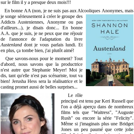
sur le film il y a presque deux mois!!!
En bonne AA (non, je ne suis pas aux Alcooliques
Anonymes, mais
je songe sérieusement à créer le groupe des
Addicts Austeniennes, Anonyme ou pas
d'ailleurs...), je disais donc... En bonne
A.A. que je suis, je ne peux que me réjouir
de l'annonce de l'adaptation du livre
Austenland
dont je vous parlais lundi. Et
en plus, ça tombe bien, j'ai plutôt aimé!
Que savons-nous pour le moment? Tout
d'abord, nous savons que la productrice
n'est autre que Stephanie Meyer! Moi je
dis, tant qu'elle n'est pas scénariste, tout va
bien! Jerusha Hess sera la réalisatrice et le
casting promet aussi de belles surprises...
Le rôle
principal est tenu par Keri Russell que
l'on a déjà aperçu dans de nombreux
films tels que "Waitress", "Auguste
Rush" ou encore la série "Felicity".
Même si j'imaginais plus une Bridget
Jones un peu paumé que cette jolie