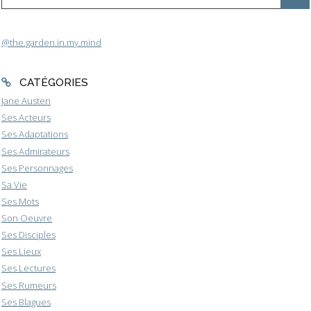
@the.garden.in.my.mind
CATÉGORIES
Jane Austen
Ses Acteurs
Ses Adaptations
Ses Admirateurs
Ses Personnages
Sa Vie
Ses Mots
Son Oeuvre
Ses Disciples
Ses Lieux
Ses Lectures
Ses Rumeurs
Ses Blagues