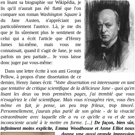
en lisant sa
biographie sur Wikipédia, je
lis qu'il n'aurait pas été flatté que l'on
compare son roman
Washington Square
à
du Jane Austen, n'appréciant pas
particulièrement l'autrice. Là, je me dis
que je lis sûrement plus le sentiment de
celui qui a écrit l'article que d'Henry
James lui-même, mais vous me
connaissait, quand il s'agit de Jane, je suis
parfois un peu partiale... Je vous laisse
donc juger par vous-même:
Dans une lettre écrite à son ami George
Pellow, à propos d'une dissertation de ce
dernier, Henry James écrit:
"Votre dissertation est interessante en tant
que tentative de critique scientifique de la délicieuse Jane - quoi qu'en
lisant les deux ou trois premières pages, j'ai tremblé que vous
n'exagériez le côté scientifique. Mais vous n'exagérez rien, vous êtes
même en fait, je pense, un peu trop frileux, trop timoré.
Personnellement, j'aurais plus parlé de son génie - de la vivacité
extraordinaire avec laquelle elle a vu ce qu'elle a vu et de son
inconsciente acuité à le mettre en forme. [...]
De façon, bien sûr,
infiniment moins explicite, Emma Woodhouse et Anne Elliot nous
donne une aussi grande
impression