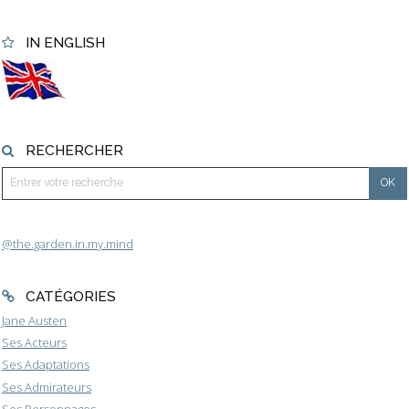
IN ENGLISH
RECHERCHER
@the.garden.in.my.mind
CATÉGORIES
Jane Austen
Ses Acteurs
Ses Adaptations
Ses Admirateurs
Ses Personnages