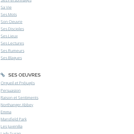
Sa Vie
Ses Mots
Son Oeuvre
Ses Disciples
Ses Lieux
Ses Lectures
Ses Rumeurs
Ses Blagues
SES OEUVRES
Orgueil et Préjugés
Persuasion
Raison et Sentiments
Northanger Abbey
Emma
Mansfield Park
Les Juvenilia
Lady Susan