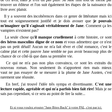
trouver un éditeur et l'on suit également les étapes de la naissance du
livre avec plaisir.
Il y a souvent des incohérences dans ce genre de littérature mais ici
tout est soigneusement justifié et je dois avouer que
je pouvais
m'imaginer qu'il s'agissait véritablement de Jane
. Comment ça les
vampires n'existent pas?
La seule chose qu'
il manque cruellement
à cette histoire, ce sont
des héros masculins digne de ce nom
et vous admettrez que ce n'est
pas un petit détail! Aucun ne m'a fait rêver et côté romance, c'est le
calme plat et cette pauvre Jane semble ne pas avoir beaucoup plus de
chance de ce côté-là que dans sa première vie.
Ce qui ne m'a pas non plus convaincu, ce sont les extraits du
nouveau roman. Non seulement ils n'apportent rien mais mieux
vaut ne pas essayer de se mesurer à la plume de Jane Austen, c'est
rarement une réussite.
En bref, j'ai trouvé l'idée très sympa et divertissante.
C'est une
lecture rapide, agréable et qui m'a parfois bien fait rire!
Mais je ne
sais pas cependant, si ce sera au point de lire la suite...
Et si vous voulez ajouter "Jane Bites Back" à votre PAL, c'est par ici.