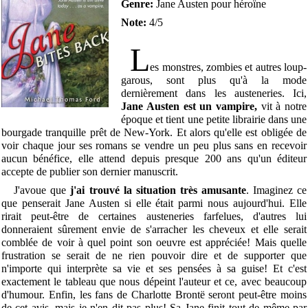
Genre:
Jane Austen pour héroïne
Note:
4/5
L
es monstres, zombies et autres loup-
garous, sont plus qu'à la mode
dernièrement dans les austeneries. Ici,
Jane Austen est un vampire,
vit à notre
époque et tient une petite librairie dans une
bourgade tranquille prêt de New-York. Et alors qu'elle est obligée de
voir chaque jour ses romans se vendre un peu plus sans en recevoir
aucun bénéfice, elle attend depuis presque 200 ans qu'un éditeur
accepte de publier son dernier manuscrit.
J'avoue que
j'ai trouvé la situation très amusante
. Imaginez ce
que penserait Jane Austen si elle était parmi nous aujourd'hui. Elle
rirait peut-être de certaines austeneries farfelues, d'autres lui
donneraient sûrement envie de s'arracher les cheveux et elle serait
comblée de voir à quel point son oeuvre est appréciée! Mais quelle
frustration se serait de ne rien pouvoir dire et de supporter que
n'importe qui interprète sa vie et ses pensées à sa guise! Et c'est
exactement le tableau que nous dépeint l'auteur et ce, avec beaucoup
d'humour. Enfin, les fans de Charlotte Brontë seront peut-être moins
de cet avis, mais je n'en dit pas plus! Sa Jane finit tout de même par