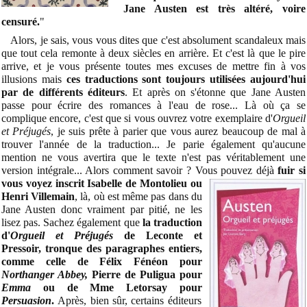
Jane Austen est très altéré, voire
censuré.
"
Alors, je sais, vous vous dites que c'est absolument scandaleux mais
que tout cela remonte à deux siècles en arrière. Et c'est là que le pire
arrive, et je vous présente toutes mes excuses de mettre fin à vos
illusions mais
ces traductions sont toujours utilisées aujourd'hui
par de différents éditeurs
. Et après on s'étonne que Jane Austen
passe pour écrire des romances à l'eau de rose... Là où ça se
complique encore, c'est que si vous ouvrez votre exemplaire d'
Orgueil
et Préjugés
, je suis prête à parier que vous aurez beaucoup de mal à
trouver l'année de la traduction... Je parie également qu'aucune
mention ne vous avertira que le texte n'est pas véritablement une
version intégrale... Alors comment savoir ? Vous pouvez déjà
fuir si
vous voyez inscrit Isabelle de Montolieu ou
Henri Villemain
, là, où est même pas dans du
Jane Austen donc vraiment par pitié, ne les
lisez pas. Sachez également que
la traduction
d'
Orgueil et Préjugés
de Leconte et
Pressoir, tronque des paragraphes entiers,
comme celle de Félix Fénéon pour
Northanger Abbey,
Pierre de Puligua pour
Emma
ou de Mme Letorsay pour
Persuasion
.
Après, bien sûr, certains éditeurs