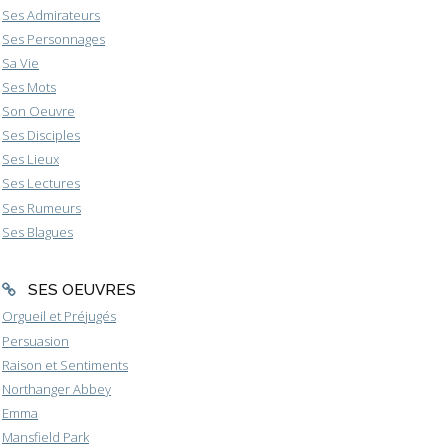
Ses Admirateurs
Ses Personnages
Sa Vie
Ses Mots
Son Oeuvre
Ses Disciples
Ses Lieux
Ses Lectures
Ses Rumeurs
Ses Blagues
SES OEUVRES
Orgueil et Préjugés
Persuasion
Raison et Sentiments
Northanger Abbey
Emma
Mansfield Park