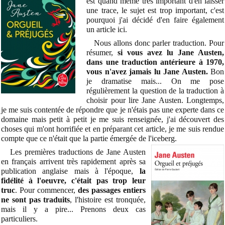
est quand même très important d'en laisser
une trace, le sujet est trop important, c'est
pourquoi j'ai décidé d'en faire également
un article ici.
Nous allons donc parler traduction. Pour
résumer,
si vous avez lu Jane Austen,
dans une traduction antérieure à 1970,
vous n'avez jamais lu Jane Austen.
Bon
je dramatise mais... On me pose
régulièrement la question de la traduction à
choisir pour lire Jane Austen. Longtemps,
je me suis contentée de répondre que je n'étais pas une experte dans ce
domaine mais petit à petit je me suis renseignée, j'ai découvert des
choses qui m'ont horrifiée et en préparant cet article, je me suis rendue
compte que ce n'était que la partie émergée de l'iceberg.
Les premières traductions de Jane Austen
en français arrivent très rapidement après sa
publication anglaise mais à l'époque,
la
fidélité à l'oeuvre, c'était pas trop leur
truc
. Pour commencer,
des passages entiers
ne sont pas traduits
, l'histoire est tronquée,
mais il y a pire... Prenons deux cas
particuliers.