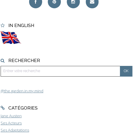
IN ENGLISH
RECHERCHER
@the.garden.in.my.mind
CATÉGORIES
Jane Austen
Ses Acteurs
Ses Adaptations