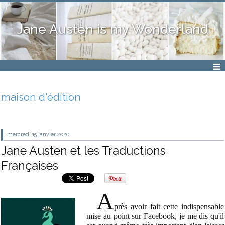
Jane Austen is my Wonderland
maison d'édition
mercredi 15
janvier 2020
Jane Austen et les Traductions
Françaises
A
près avoir fait cette indispensable
mise au point sur Facebook, je me dis qu'il