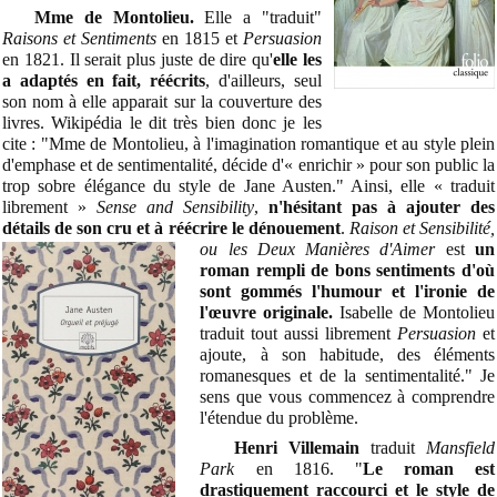
Mme de Montolieu.
Elle a "traduit"
Raisons et Sentiments
en 1815 et
Persuasion
en 1821. Il serait plus juste de dire qu'
elle les
a adaptés en fait, réécrits
, d'ailleurs, seul
son nom à elle apparait sur la couverture des
livres. Wikipédia le dit très bien donc je les
cite : "Mme de Montolieu, à l'imagination romantique et au style plein
d'emphase et de sentimentalité, décide d'« enrichir » pour son public la
trop sobre élégance du style de Jane Austen." Ainsi, elle « traduit
librement »
Sense and Sensibility
,
n'hésitant pas à ajouter des
détails de son cru et à réécrire le dénouement
.
Raison et Sensibilité,
ou les Deux Manières d'Aimer
est
un
roman rempli de bons sentiments d'où
sont gommés l'humour et l'ironie de
l'œuvre originale.
Isabelle de Montolieu
traduit tout aussi librement
Persuasion
et
ajoute, à son habitude, des éléments
romanesques et de la sentimentalité." Je
sens que vous commencez à comprendre
l'étendue du problème.
Henri Villemain
traduit
Mansfield
Park
en 1816. "
Le roman est
drastiquement raccourci
et le style de