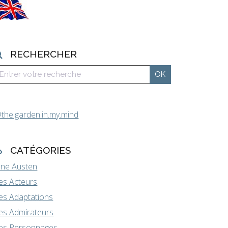
RECHERCHER
the.garden.in.my.mind
CATÉGORIES
ane Austen
es Acteurs
es Adaptations
es Admirateurs
es Personnages