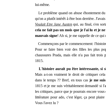
lui-même.
Le problème quand on abuse éhontement du succ
qu'on a plutôt intérêt à être bon derrière. J'ava
Voulait Etre Jane Austen
qui, au final, s'en so
cela ne fait pas un mois que je l'ai lu et je 
mauvais signe
! Ah si, je me rappelle de ce qui 
Commençons par le commencement: l'histoire. C
Pour se faire bien voir des filles les plus po
chaussures Prada, mais elle n'a pas fait trois 
1815.
L'histoire aurait pu être intéressante, si s
Mais a-t-on vraiment le droit de critiquer c
dans le temps ?? Bref, en tous cas
je me suis
1815 et je me suis véritablement demandé si l'a
les critiques, parce que je pourrais encore vous
littérature pour ado, c'est léger, ça peut plair
Vous l'avez lu ?