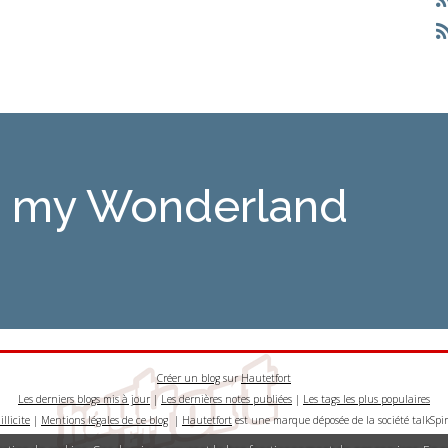
is my Wonderland
Créer un blog
sur
Hautetfort
Les derniers blogs mis à jour
|
Les dernières notes publiées
|
Les tags les plus populaires
llicite
|
Mentions légales de ce blog
|
Hautetfort
est une marque déposée de la société talkSpir