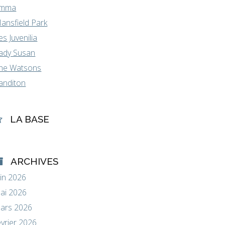
mma
ansfield Park
es Juvenilia
ady Susan
he Watsons
anditon
LA BASE
ARCHIVES
uin 2026
ai 2026
ars 2026
évrier 2026