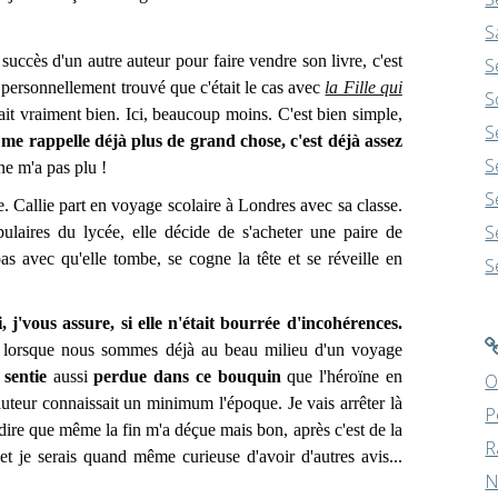
S
ès d'un autre auteur pour faire vendre son livre, c'est
S
is personnellement trouvé que c'était le cas avec
la Fille qui
S
rtait vraiment bien. Ici, beaucoup moins. C'est bien simple,
S
ne me rappelle déjà plus de grand chose, c'est déjà assez
S
ne m'a pas plu !
S
allie part en voyage scolaire à Londres avec sa classe.
S
pulaires du lycée, elle décide de s'acheter une paire de
pas avec qu'elle tombe, se cogne la tête et se réveille en
S
i, j'vous assure, si elle n'était bourrée d'incohérences.
ela lorsque nous sommes déjà au beau milieu d'un voyage
 sentie
aussi
perdue dans ce bouquin
que l'héroïne en
O
uteur connaissait un minimum l'époque. Je vais arrêter là
P
 dire que même la fin m'a déçue mais bon, après c'est de la
R
e et je serais quand même curieuse d'avoir d'autres avis...
N