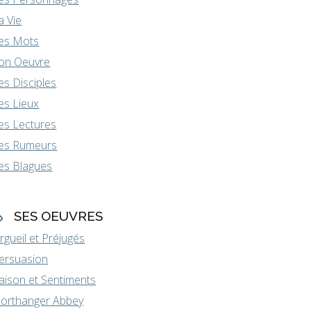
a Vie
es Mots
on Oeuvre
es Disciples
es Lieux
es Lectures
es Rumeurs
es Blagues
SES OEUVRES
rgueil et Préjugés
ersuasion
aison et Sentiments
orthanger Abbey