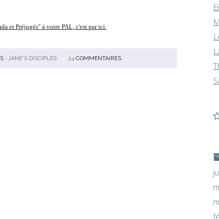
E
M
da et Préjugés" à votre PAL, c'est par ici.
L
L
S :
JANE'S DISCIPLES
24
COMMENTAIRES
T
S
j
m
m
f