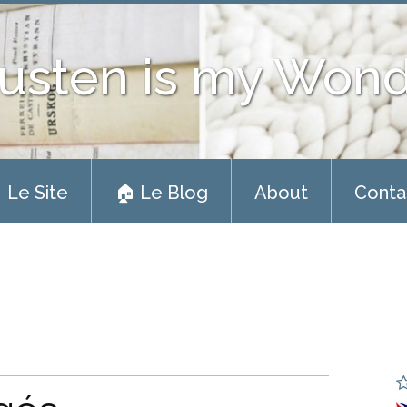
usten is my Won
 Le Site
🏠 Le Blog
About
Conta