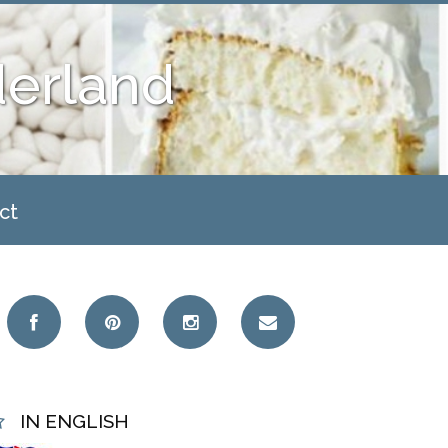
derland
ct
IN ENGLISH