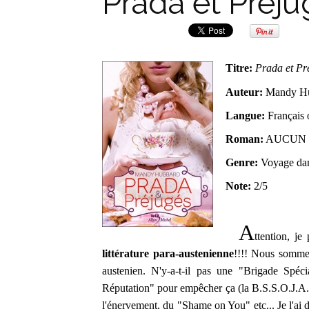
Prada et Préju
Titre:
Prada et Pr
Auteur:
Mandy H
Langue:
Français 
Roman:
AUCUN
Genre:
Voyage dan
Note:
2/5
A
ttention, je
littérature para-austenienne
!!!! Nous sommes
austenien. N'y-a-t-il pas une "Brigade Spé
Réputation" pour empêcher ça (la B.S.S.O.J.A.S)
l'énervement, du "Shame on You" etc... Je l'ai d