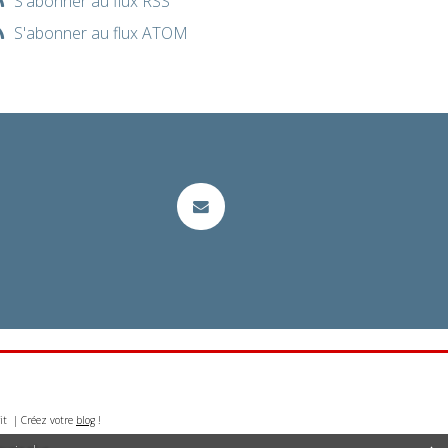
S'abonner au flux RSS
S'abonner au flux ATOM
it | Créez votre
blog
!