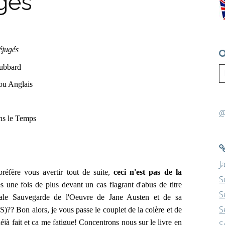
gés
éjugés
ubbard
ou Anglais
@
s le Temps
J
 préfère vous avertir tout de suite,
ceci n'est pas de la
S
 une fois de plus devant un cas flagrant d'abus de titre
S
ciale Sauvegarde de l'Oeuvre de Jane Austen et de sa
S
?? Bon alors, je vous passe le couplet de la colère et de
éjà fait et ça me fatigue! Concentrons nous sur le livre en
S