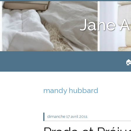
Jane A
🏠
mandy hubbard
dimanche 17
avril 2011