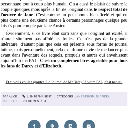
personnage tout à coup plus humain. On a aussi le plaisir de suivre le
couple quelques mois après la fin de l'original dans
le respect total de
l'oeuvre de Jane
. C'est comme un petit bonus bien ficelé et qui en
plus donne une deuxième chance à certains personnages quelque peu
laissés pour compte par Jane Austen.
Évidemment, si ce livre était sorti sans que l'original ait existé, il
n'aurait sûrement pas affolé les foules. Ce n'est pas de la grande
littérature, d'autant plus que cela est présenté sous forme de journal
intime, mais personnellement, cela m'a donné envie de me lancer plus
avant dans l'aventure des sequels, prequels et autres qui envahissent
aujourd'hui ma PAL.
C'est un complément très agréable pour tous
les fans de Darcy et d'Elizabeth
.
Et si vous voulez ajouter "Le Journal de Mr Darcy" à votre PAL, c'est par ici.
PAR
ALICE
LIEN PERMANENT
CATÉGORIES :
JANE'S DISCIPLES
,
PRIDE &
PREJUDICE
21
COMMENTAIRES