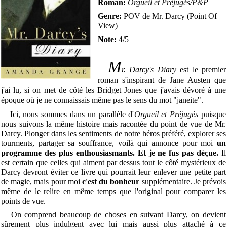
Roman:
Orgueil et Préjugés/P&P
Genre:
POV de Mr. Darcy
(Point Of
View)
Note:
4/5
M
r. Darcy's Diary
est le premier
roman s'inspirant de Jane Austen que
j'ai lu, si on met de côté les Bridget Jones que j'avais dévoré à une
époque où je ne connaissais même pas le sens du mot "janeite".
Ici, nous sommes dans un parallèle d'
Orgueil et Préjugés
puisque
nous suivons la même histoire mais racontée du point de vue de Mr.
Darcy. Plonger dans les sentiments de notre héros préféré, explorer ses
tourments, partager sa souffrance, voilà qui annonce pour moi
un
programme des plus enthousiasmants. Et je ne fus pas déçue.
Il
est certain que celles qui aiment par dessus tout le côté mystérieux de
Darcy devront éviter ce livre qui pourrait leur enlever une petite part
de magie, mais pour moi
c'est du bonheur
supplémentaire. Je prévois
même de le relire en même temps que l'original pour comparer les
points de vue.
On comprend beaucoup de choses en suivant Darcy, on devient
sûrement plus indulgent avec lui mais aussi plus attaché à ce