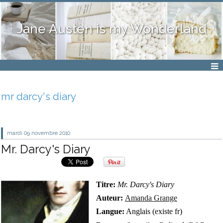
Jane Austen is my Wonderland
mr darcy's diary
mardi 09
novembre 2010
Mr. Darcy's Diary
Titre:
Mr. Darcy's Diary
Auteur:
Amanda Grange
Langue:
Anglais (existe fr)