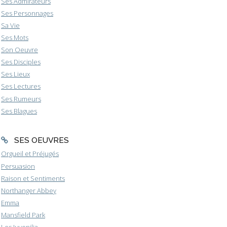
Ses Admirateurs
Ses Personnages
Sa Vie
Ses Mots
Son Oeuvre
Ses Disciples
Ses Lieux
Ses Lectures
Ses Rumeurs
Ses Blagues
SES OEUVRES
Orgueil et Préjugés
Persuasion
Raison et Sentiments
Northanger Abbey
Emma
Mansfield Park