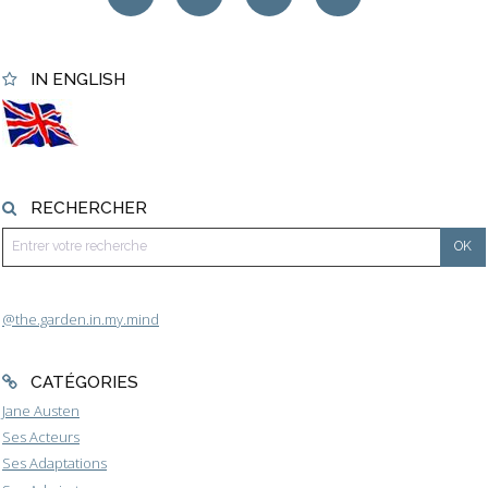
IN ENGLISH
RECHERCHER
@the.garden.in.my.mind
CATÉGORIES
Jane Austen
Ses Acteurs
Ses Adaptations