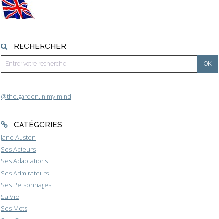
RECHERCHER
@the.garden.in.my.mind
CATÉGORIES
Jane Austen
Ses Acteurs
Ses Adaptations
Ses Admirateurs
Ses Personnages
Sa Vie
Ses Mots