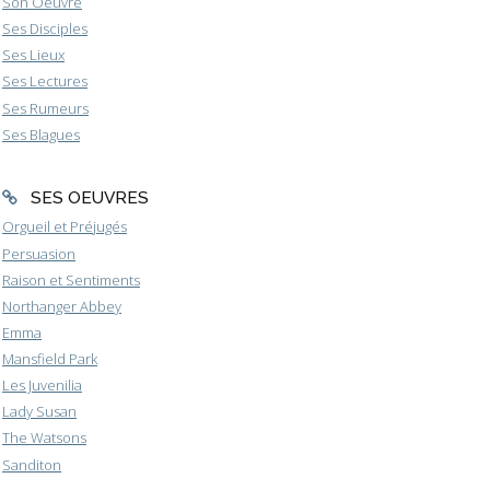
Son Oeuvre
Ses Disciples
Ses Lieux
Ses Lectures
Ses Rumeurs
Ses Blagues
SES OEUVRES
Orgueil et Préjugés
Persuasion
Raison et Sentiments
Northanger Abbey
Emma
Mansfield Park
Les Juvenilia
Lady Susan
The Watsons
Sanditon