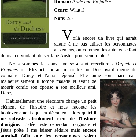
Roman:
Pride and Prejudice
Genre:
What if
Note:
2/5
V
oilà encore un livre qui aurait
gagné à ne pas utiliser les personnages
austeniens, ou comment les auteurs se font
du mal en voulant utiliser Jane Austen pour vendre plus!
Nous sommes ici dans une soi-disant réecriture d'
Orgueil et
Préjugés
où Elizabeth aurait rencontré un Duc avant même de
connaître Darcy et l'aurait épousé. Elle aime son mari mais
malheureusement il
tombe malade et avant de
mourir confie son épouse à son meilleur ami,
Darcy.
Habituellement une réecriture change un petit
élément de l'histoire et nous raconte les
bouleversements qui en découlent, alors qu'
ici il
ne subsiste absolument rien de l'histoire
d'origine
. L'idée reste cependant originale et
j'étais prête à me laisser séduire mais
encore
aurait-il fallu que les personnages soient