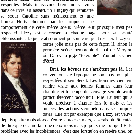
respectés
. Mais tenez-vous bien, nous avons
dans ce livre, au hasard, un Bingley qui rembarre
sa soeur Caroline sans ménagement et une
Louisa Hurts choquée par les propos et le
comportement de cette même soeur. Même leur physique n'est pas
respecté! Lizzy est encensée à chaque page pour sa beauté
éblouissante à laquelle absolument personne ne peut résister. Lizzy est
certes jolie mais pas de cette façon là, sinon la
première scène mémorable du bal de Meryton
où Darcy la juge "tolerable" n'aurait pas lieu
d'être!
Bref,
les bévues ne s'arrêtent pas là
. Les
conventions de l'époque ne sont pas non plus
respectées il semblerait. Les hommes viennent
rendre visite aux jeunes femmes dans leur
chambre et le temps de veuvage semble avoir
particulièrement raccourci!
Pire, l'auteur qui a
voulu préciser à chaque fois le mois et les
années des actions s'emmêle dans ses propres
dates. Elle dit par exemple que Lizzy est veuve
depuis quatre mois alors qu'entre janvier et mars, je serais plutôt tentée
de dire que cela ne fait que deux mois mais je peux me tromper! Et le
problème avec les incohérences, c'est que lorsqu'on en repère une, on