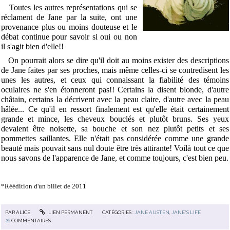
Toutes les autres représentations qui se
réclament de Jane par la suite, ont une
provenance plus ou moins douteuse et le
débat continue pour savoir si oui ou non
il s'agit bien d'elle!!
On pourrait alors se dire qu'il doit au moins exister des descriptions
de Jane faites par ses proches, mais même celles-ci se contredisent les
unes les autres, et ceux qui connaissant la fiabilité des témoins
oculaires ne s'en étonneront pas!! Certains la disent blonde, d'autre
châtain, certains la décrivent avec la peau claire, d'autre avec la peau
hâlée... Ce qu'il en ressort finalement est qu'elle était certainement
grande et mince, les cheveux bouclés et plutôt bruns. Ses yeux
devaient être noisette, sa bouche et son nez plutôt petits et ses
pommettes saillantes. Elle n'était pas considérée comme une grande
beauté mais pouvait sans nul doute être très attirante! Voilà tout ce que
nous savons de l'apparence de Jane, et comme toujours, c'est bien peu.
*Réédition d'un billet de 2011
PAR
ALICE
LIEN PERMANENT
CATÉGORIES :
JANE AUSTEN
,
JANE'S LIFE
26
COMMENTAIRES