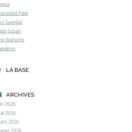
mma
ansfield Park
es Juvenilia
ady Susan
he Watsons
anditon
LA BASE
ARCHIVES
uin 2026
ai 2026
ars 2026
évrier 2026