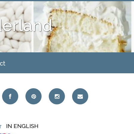
derland
ct
IN ENGLISH