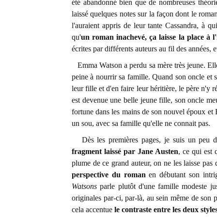
été abandonné bien que de nombreuses théori
laissé quelques notes sur la façon dont le roman 
l'auraient appris de leur tante Cassandra, à qui
qu'
un roman inachevé, ça laisse la place à l
écrites par différents auteurs au fil des années, e
Emma Watson a perdu sa mère très jeune. Elle a
peine à nourrir sa famille. Quand son oncle et
leur fille et d'en faire leur héritière, le père 
est devenue une belle jeune fille, son oncle meu
fortune dans les mains de son nouvel époux et E
un sou, avec sa famille qu'elle ne connait pas.
Dès les premières pages, je suis un peu 
fragment laissé par Jane Austen
, ce qui es
plume de ce grand auteur, on ne les laisse pas 
perspective du roman
en débutant son intr
Watsons
parle plutôt d'une famille modeste jus
originales par-ci, par-là, au sein même de son 
cela accentue
le contraste entre les deux style