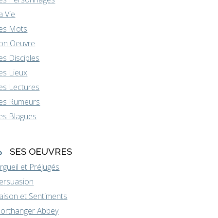
a Vie
es Mots
on Oeuvre
es Disciples
es Lieux
es Lectures
es Rumeurs
es Blagues
SES OEUVRES
rgueil et Préjugés
ersuasion
aison et Sentiments
orthanger Abbey