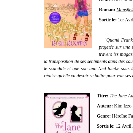
Roman:
Mansfiel
Sortie le:
1er Avr
"Quand Frankie Pr
projetée sur une 
travers les magazi
la transposition de ses sentiments dans des cour
le scandale et que son ami Ned tombe sous l
réalise qu'elle va devoir se battre pour voir ses 
Titre:
The Jane A
Auteur:
Kim Izzo
Genre:
Héroïne Fa
Sortie le:
12 Avril