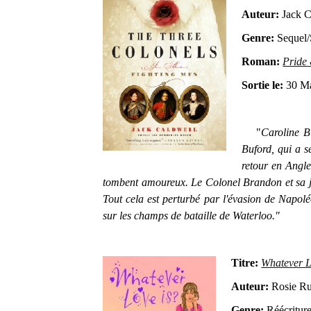
Auteur:
Jack C
Genre:
Sequel/
Roman:
Pride 
Sortie le:
30 Ma
"
Caroline B
Buford, qui a s
retour en Angle
tombent amoureux. Le Colonel Brandon et sa j
Tout cela est perturbé par l'évasion de Napoléon
sur les champs de bataille de Waterloo."
Titre:
Whatever L
Auteur:
Rosie Ru
Genre:
Réécritu