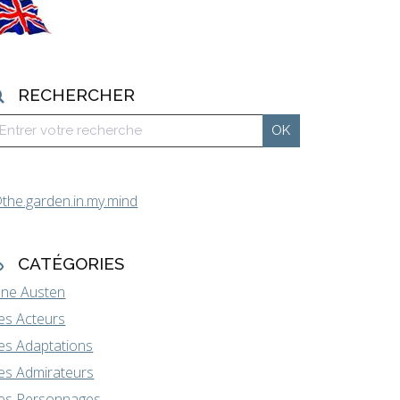
RECHERCHER
the.garden.in.my.mind
CATÉGORIES
ane Austen
es Acteurs
es Adaptations
es Admirateurs
es Personnages