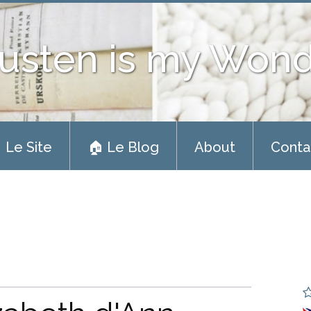
usten is my Won
 Le Site
🏠 Le Blog
About
Conta