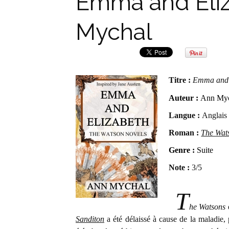
Emma and Eliz
Mychal
Titre :
Emma and 
Auteur :
Ann My
Langue :
Anglais
Roman :
The Wat
Genre :
Suite
Note :
3/5
T
he Watsons
Sanditon
a été délaissé à cause de la maladie, 