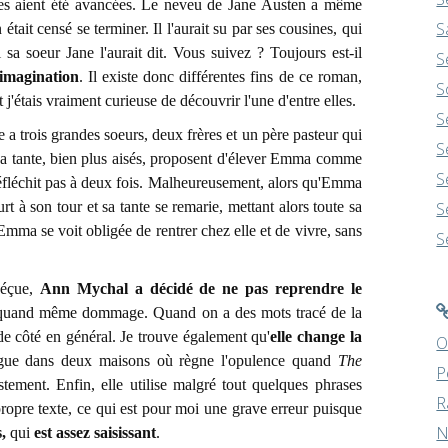
es aient été avancées. Le neveu de Jane Austen a même
S
était censé se terminer. Il l'aurait su par ses cousines, qui
 sa soeur Jane l'aurait dit. Vous suivez ? Toujours est-il
S
'imagination
. Il existe donc différentes fins de ce roman,
S
t j'étais vraiment curieuse de découvrir l'une d'entre elles.
S
 trois grandes soeurs, deux frères et un père pasteur qui
S
 sa tante, bien plus aisés, proposent d'élever Emma comme
S
n'y réfléchit pas à deux fois. Malheureusement, alors qu'Emma
rt à son tour et sa tante se remarie, mettant alors toute sa
S
mma se voit obligée de rentrer chez elle et de vivre, sans
S
déçue,
Ann Mychal a décidé de ne pas reprendre le
t quand même dommage. Quand on a des mots tracé de la
de côté en général. Je trouve également qu'
elle change la
O
igue dans deux maisons où règne l'opulence quand
The
P
tement. Enfin, elle utilise malgré tout quelques phrases
R
propre texte, ce qui est pour moi une grave erreur puisque
N
s,
qui
est assez saisissant
.