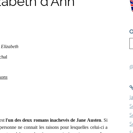
abeth d'Ann
Elizabeth
chal
@
sons
J
S
S
est
l'un des deux romans inachevés de Jane Austen
. Si
S
personne ne connait les raisons pour lesquelles celui-ci a
S