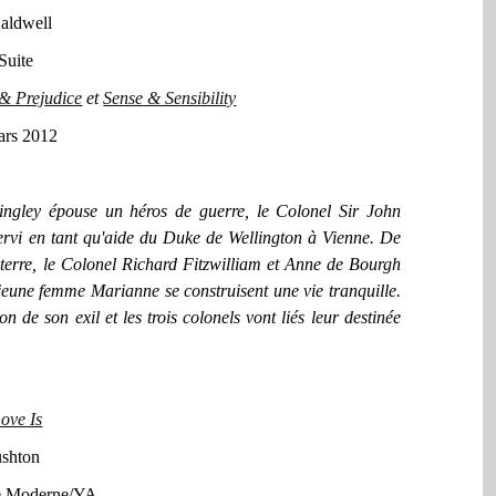
aldwell
Suite
& Prejudice
et
Sense & Sensibility
rs 2012
ingley épouse un héros de guerre, le Colonel Sir John
ervi en tant qu'aide du Duke de Wellington à Vienne. De
terre, le Colonel Richard Fitzwilliam et Anne de Bourgh
eune femme Marianne se construisent une vie tranquille.
 de son exil et les trois colonels vont liés leur destinée
ove Is
shton
re Moderne/YA