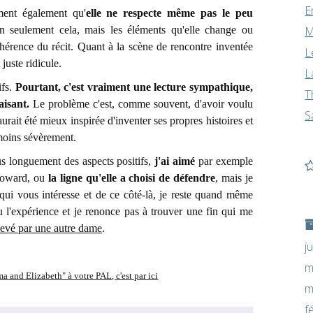
E
ent également qu'
elle ne respecte même pas le peu
n seulement cela, mais les éléments qu'elle change ou
M
cohérence du récit. Quant à la scène de rencontre inventée
L
juste ridicule.
L
ifs.
Pourtant, c'est vraiment une lecture sympathique,
T
aisant.
Le problème c'est, comme souvent, d'avoir voulu
S
ait été mieux inspirée d'inventer ses propres histoires et
 moins sévèrement.
s longuement des aspects positifs,
j'ai aimé
par exemple
 Howard, ou
la ligne qu'elle a choisi de défendre
, mais je
 qui vous intéresse et de ce côté-là, je reste quand même
u l'expérience et je renonce pas à trouver une fin qui me
evé par une autre dame
.
j
m
a and Elizabeth" à votre PAL, c'est par ici
m
f