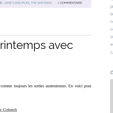
S :
JANE'S DISCIPLES
,
THE WATSONS
0
COMMENTAIRE
j
d
n
o
s
rintemps avec
a
T
t comme toujours les sorties austeniennes. En voici pour
e Colonels