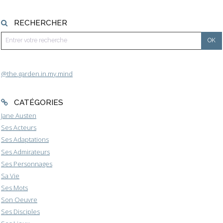
RECHERCHER
@the.garden.in.my.mind
CATÉGORIES
Jane Austen
Ses Acteurs
Ses Adaptations
Ses Admirateurs
Ses Personnages
Sa Vie
Ses Mots
Son Oeuvre
Ses Disciples