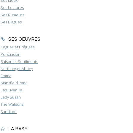
Ses Lieux
Ses Lectures
Ses Rumeurs
Ses Blagues
SES OEUVRES
Orgueil et Préjugés
Persuasion
Raison et Sentiments
Northanger Abbey
Emma
Mansfield Park
Les Juvenilia
Lady Susan
The Watsons
Sanditon
LA BASE