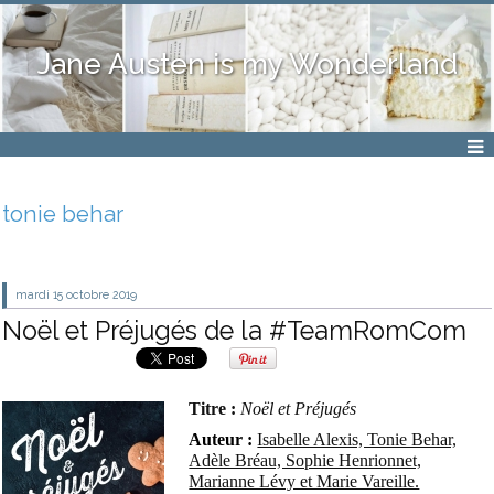
Jane Austen is my Wonderland
tonie behar
mardi 15
octobre 2019
Noël et Préjugés de la #TeamRomCom
Titre :
Noël et Préjugés
Auteur :
Isabelle Alexis, Tonie Behar,
Adèle Bréau, Sophie Henrionnet,
Marianne Lévy et Marie Vareille.