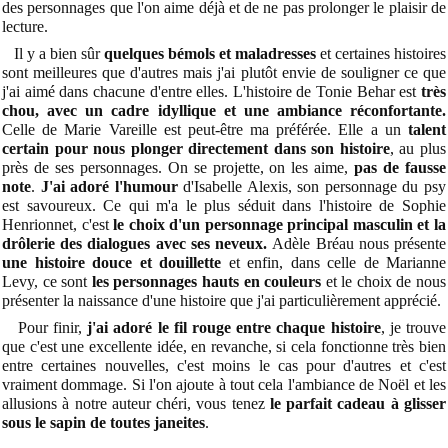
des personnages que l'on aime déjà et de ne pas prolonger le plaisir de
lecture.
Il y a bien sûr
quelques bémols et maladresses
et certaines histoires
sont meilleures que d'autres mais j'ai plutôt envie de souligner ce que
j'ai aimé dans chacune d'entre elles. L'histoire de Tonie Behar est
très
chou, avec un cadre idyllique et une ambiance réconfortante.
Celle de Marie Vareille est peut-être ma préférée. Elle a un
talent
certain pour nous plonger directement dans son histoire
, au plus
près de ses personnages. On se projette, on les aime,
pas de fausse
note
.
J'ai adoré l'humour
d'Isabelle Alexis, son personnage du psy
est savoureux. Ce qui m'a le plus séduit dans l'histoire de Sophie
Henrionnet, c'est
le choix d'un personnage principal masculin et la
drôlerie des dialogues avec ses neveux.
Adèle Bréau nous présente
une histoire douce et douillette
et enfin, dans celle de Marianne
Levy, ce sont
les personnages hauts en couleurs
et le choix de nous
présenter la naissance d'une histoire que j'ai particulièrement apprécié.
Pour finir,
j'ai adoré le fil rouge entre chaque histoire
, je trouve
que c'est une excellente idée, en revanche, si cela fonctionne très bien
entre certaines nouvelles, c'est moins le cas pour d'autres et c'est
vraiment dommage. Si l'on ajoute à tout cela l'ambiance de Noël et les
allusions à notre auteur chéri, vous tenez
le parfait cadeau à glisser
sous le sapin de toutes janeites
.