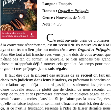
Langue :
Français
Roman :
Orgueil et Préjugés
Genre :
Nouvelles de Noël
Note :
4,5/5
C
e petit ouvrage, plein de promesses,
à la couverture réconfortante, est
un recueil de six nouvelles de Noël
ayant toutes un lien plus ou moins ténu avec
Orgueil et Préjugés
.
Pour être tout à fait franche avec vous, je me dois de vous avouer que
n'étant pas fan du format, la nouvelle, je n'en attendais pas grand
chose et m'apprêtait déjà à trouver cela gentillet. Au temps pour mon
orgueil et mes préjugés,
je me suis régalée
.
Il faut dire que
la plupart des auteurs de ce recueil on fait un
choix très judicieux dans leurs histoires,
en présentant la conclusion
de relations ayant déjà un lourd passif, ou seulement les prémices
d'une nouvelle rencontre plutôt que de choisir de nous raconter un
coup de foudre et des promesses éternelles en quelques pages, ce qui
serait beaucoup moins plausible. Si je n'aime pas la nouvelle, c'est
qu'elle me laisse toujours un sentiment d'inachevé mais ici, rien de tout
ça, si ce n'est la frustration ressentie à l'idée de laisser dernière nous