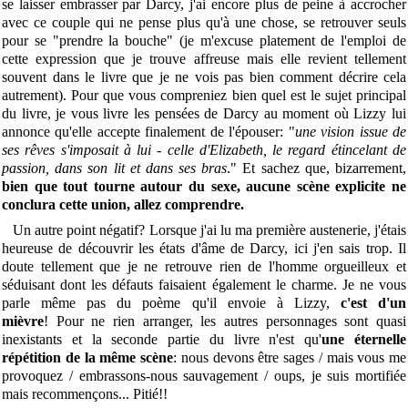
se laisser embrasser par Darcy, j'ai encore plus de peine à accrocher
avec ce couple qui ne pense plus qu'à une chose, se retrouver seuls
pour se "prendre la bouche" (je m'excuse platement de l'emploi de
cette expression que je trouve affreuse mais elle revient tellement
souvent dans le livre que je ne vois pas bien comment décrire cela
autrement). Pour que vous compreniez bien quel est le sujet principal
du livre, je vous livre les pensées de Darcy au moment où Lizzy lui
annonce qu'elle accepte finalement de l'épouser: "
une vision issue de
ses rêves s'imposait à lui - celle d'Elizabeth, le regard étincelant de
passion, dans son lit et dans ses bras
." Et sachez que, bizarrement,
bien que tout tourne autour du sexe, aucune scène explicite ne
conclura cette union, allez comprendre.
Un autre point négatif? Lorsque j'ai lu ma première austenerie, j'étais
heureuse de découvrir les états d'âme de Darcy, ici j'en sais trop. Il
doute tellement que je ne retrouve rien de l'homme orgueilleux et
séduisant dont les défauts faisaient également le charme. Je ne vous
parle même pas du poème qu'il envoie à Lizzy,
c'est d'un
mièvre
!
Pour ne rien arranger, les autres personnages sont quasi
inexistants et la seconde partie du livre n'est qu'
une éternelle
répétition de la même scène
: nous devons être sages / mais vous me
provoquez / embrassons-nous sauvagement / oups, je suis mortifiée
mais recommençons... Pitié!!