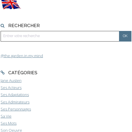
RECHERCHER
@the.garden.in.my.mind
CATÉGORIES
Jane Austen
Ses Acteurs
Ses Adaptations
Ses Admirateurs
Ses Personnages
Sa Vie
Ses Mots
Son Oeuvre