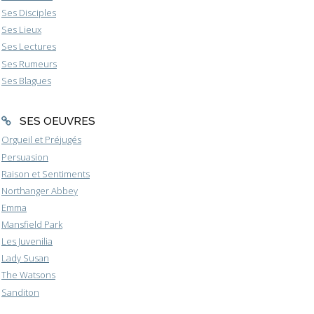
Ses Disciples
Ses Lieux
Ses Lectures
Ses Rumeurs
Ses Blagues
SES OEUVRES
Orgueil et Préjugés
Persuasion
Raison et Sentiments
Northanger Abbey
Emma
Mansfield Park
Les Juvenilia
Lady Susan
The Watsons
Sanditon