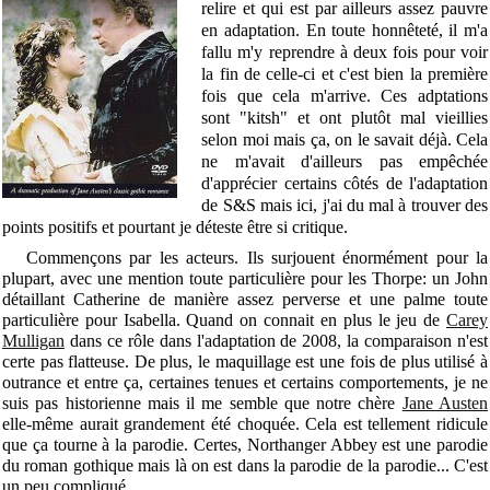
relire et qui est par ailleurs assez pauvre
en adaptation. En toute honnêteté, il m'a
fallu m'y reprendre à deux fois pour voir
la fin de celle-ci et c'est bien la première
fois que cela m'arrive. Ces adptations
sont "kitsh" et ont plutôt mal vieillies
selon moi mais ça, on le savait déjà. Cela
ne m'avait d'ailleurs pas empêchée
d'apprécier certains côtés de l'adaptation
de S&S mais ici, j'ai du mal à trouver des
points positifs et pourtant je déteste être si critique.
Commençons par les acteurs. Ils surjouent énormément pour la
plupart, avec une mention toute particulière pour les Thorpe: un John
détaillant Catherine de manière assez perverse et une palme toute
particulière pour Isabella. Quand on connait en plus le jeu de
Carey
Mulligan
dans ce rôle dans l'adaptation de 2008, la comparaison n'est
certe pas flatteuse. De plus, le maquillage est une fois de plus utilisé à
outrance et entre ça, certaines tenues et certains comportements, je ne
suis pas historienne mais il me semble que notre chère
Jane Austen
elle-même aurait grandement été choquée. Cela est tellement ridicule
que ça tourne à la parodie. Certes, Northanger Abbey est une parodie
du roman gothique mais là on est dans la parodie de la parodie... C'est
un peu compliqué.