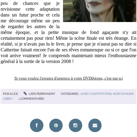
peu de chances que je
revisionne cette adaptation
dans un futur proche et cela
me décourage même un peu
de regarder les autres de la
même époque, et la petite musique de fond agaçante n'y ait
certainement pas pour rien! Même la scène finale est très étrange. En
réalité, si je n'avais pas lu le livre, je pense que je n'aurai pas su dire si
Catherine faisait encore l'un de ses rêves romanesque ou si ce que l'on
voit arrive vraiment! Je comprends maintenant mieux l'enthousiasme
général à la sortie de la version 2008 !
Si vous voulez l'ajouter d'urgence à votre DVDthèque, c'est par ici
PAR
ALICE
LIEN PERMANENT
CATÉGORIES :
JANE'S ADAPTATIONS
,
NORTHANGER
ABBEY
4
COMMENTAIRES