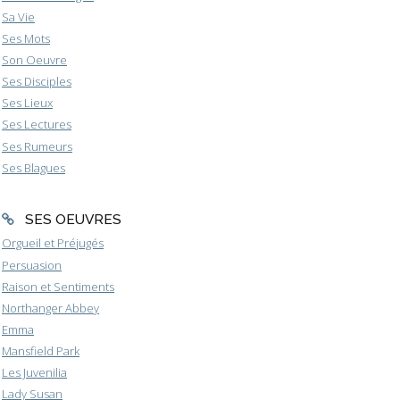
Sa Vie
Ses Mots
Son Oeuvre
Ses Disciples
Ses Lieux
Ses Lectures
Ses Rumeurs
Ses Blagues
SES OEUVRES
Orgueil et Préjugés
Persuasion
Raison et Sentiments
Northanger Abbey
Emma
Mansfield Park
Les Juvenilia
Lady Susan