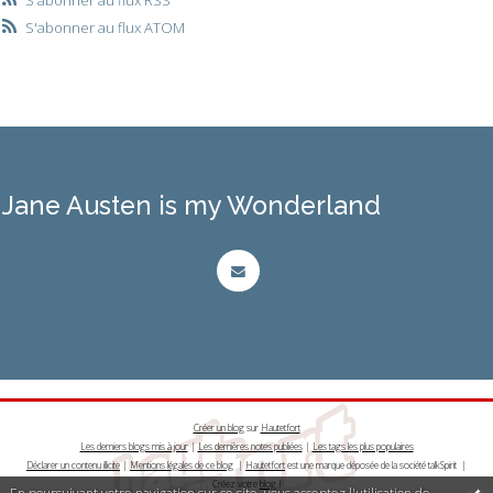
S'abonner au flux ATOM
Jane Austen is my Wonderland
Créer un blog
sur
Hautetfort
Les derniers blogs mis à jour
|
Les dernières notes publiées
|
Les tags les plus populaires
Déclarer un contenu illicite
|
Mentions légales de ce blog
|
Hautetfort
est une marque déposée de la société talkSpirit |
Créez votre
blog
!