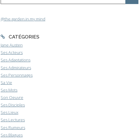
@the.garden.in.my.mind
CATÉGORIES
Jane Austen
Ses Acteurs
Ses Adaptations
Ses Admirateurs
Ses Personnages
Sa Vie
Ses Mots
Son Oeuvre
Ses Disciples
Ses Lieux
Ses Lectures
Ses Rumeurs
Ses Blagues